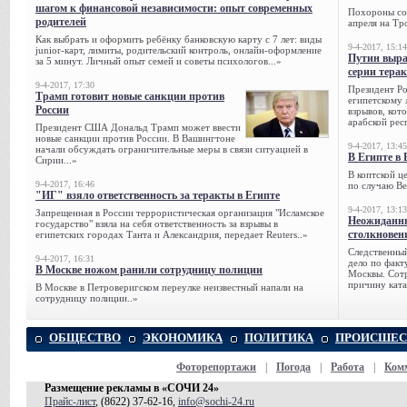
шагом к финансовой независимости: опыт современных
Похороны сов
родителей
апреля на Тр
Как выбрать и оформить ребёнку банковскую карту с 7 лет: виды
9-4-2017, 15:14
junior-карт, лимиты, родительский контроль, онлайн-оформление
Путин выра
за 5 минут. Личный опыт семей и советы психологов...»
серии тера
9-4-2017, 17:30
Президент Р
Трамп готовит новые санкции против
египетскому 
России
взрывов, кот
арабской рес
Президент США Дональд Трамп может ввести
новые санкции против России. В Вашингтоне
9-4-2017, 13:45
начали обсуждать ограничительные меры в связи ситуацией в
В Египте в 
Сирии...»
В коптской ц
9-4-2017, 16:46
по случаю Ве
"ИГ" взяло ответственность за теракты в Египте
9-4-2017, 13:13
Запрещенная в России террористическая организация "Исламское
Неожиданны
государство" взяла на себя ответственность за взрывы в
столкновен
египетских городах Танта и Александрия, передает Reuters..»
Следственный
9-4-2017, 16:31
дело по факт
В Москве ножом ранили сотрудницу полиции
Москвы. Сотр
причину ката
В Москве в Петроверигском переулке неизвестный напали на
сотрудницу полиции..»
ОБЩЕСТВО
ЭКОНОМИКА
ПОЛИТИКА
ПРОИСШЕС
Фоторепортажи
|
Погода
|
Работа
|
Ком
Размещение рекламы в «СОЧИ 24»
Прайс-лист
, (8622) 37-62-16,
info@sochi-24.ru