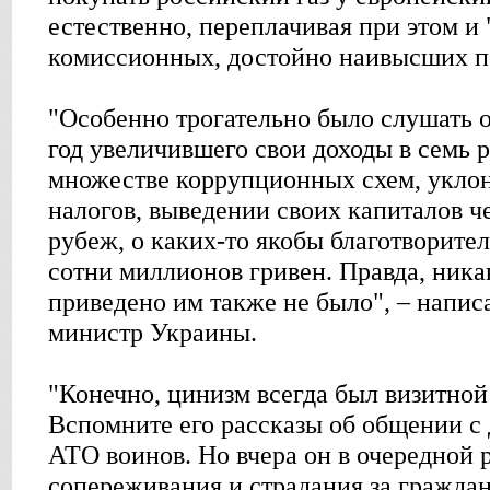
естественно, переплачивая при этом и
комиссионных, достойно наивысших по
"Особенно трогательно было слушать от
год увеличившего свои доходы в семь ра
множестве коррупционных схем, уклон
налогов, выведении своих капиталов ч
рубеж, о каких-то якобы благотворите
сотни миллионов гривен. Правда, ник
приведено им также не было", – напи
министр Украины.
"Конечно, цинизм всегда был визитно
Вспомните его рассказы об общении с
АТО воинов. Но вчера он в очередной р
сопереживания и страдания за гражда