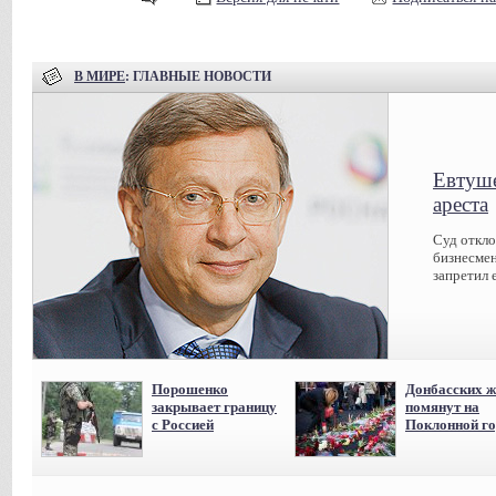
В МИРЕ
: ГЛАВНЫЕ НОВОСТИ
Евтуше
ареста
Суд откл
бизнесмен
запретил 
Порошенко
Донбасских ж
закрывает границу
помянут на
с Россией
Поклонной го