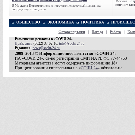
Москвы. Сотр
причину ката
В Москве в Петроверигском переулке неизвестный напали на
сотрудницу полиции..»
ОБЩЕСТВО
ЭКОНОМИКА
ПОЛИТИКА
ПРОИСШЕС
Фоторепортажи
|
Погода
|
Работа
|
Ком
Размещение рекламы в «СОЧИ 24»
Прайс-лист
, (8622) 37-62-16,
info@sochi-24.ru
Редакция:
news@sochi-24.ru
2009–2013 © Информационное агентство «СОЧИ 24»
ИА «СОЧИ 24», св-во регистрации СМИ ИА № ФС 77-44763
Материалы агентства могут содержать информацию
18+
При цитировании гиперссылка на «
СОЧИ 24
» обязательна.