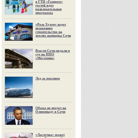
в ГТЦ «Газпром»
гостей ждет
развлекательная
программа
«Роза Хутор» ведет
незаконное
строительство на
землях нацпарка Сочи
Власти Сочи подали в
суд на НПО
«Мостовик»
Лед за миллион
Обама не поедет на
Олимпиаду в Сочи
«Ласточка» может