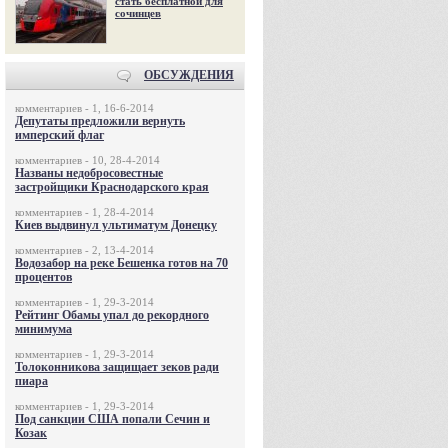
стать бесплатной для
сочинцев
ОБСУЖДЕНИЯ
комментариев - 1, 16-6-2014
Депутаты предложили вернуть
имперский флаг
комментариев - 10, 28-4-2014
Названы недобросовестные
застройщики Краснодарского края
комментариев - 1, 28-4-2014
Киев выдвинул ультиматум Донецку
комментариев - 2, 13-4-2014
Водозабор на реке Бешенка готов на 70
процентов
комментариев - 1, 29-3-2014
Рейтинг Обамы упал до рекордного
минимума
комментариев - 1, 29-3-2014
Толоконникова защищает зеков ради
пиара
комментариев - 1, 29-3-2014
Под санкции США попали Сечин и
Козак