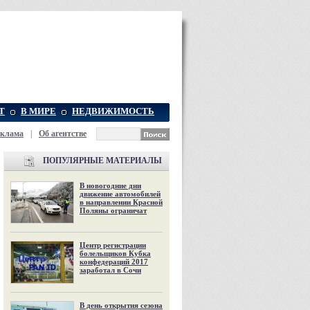
Т
В МИРЕ
НЕДВИЖИМОСТЬ
еклама
|
Об агентстве
ПОПУЛЯРНЫЕ МАТЕРИАЛЫ
В новогодние дни
движение автомобилей
в направлении Красной
Поляны ограничат
Центр регистрации
болельщиков Кубка
конфедераций 2017
заработал в Сочи
В день открытия сезона