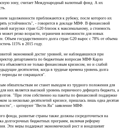
пасную зону, считает Международный валютный фонд. А их
сть.
нем задолженности приближаются к рубежу, после которого их
рять устойчивость", - говорится в докладе МВФ. В финансовой
овой нагрузки стран G20 близок к максимальному, а стоимость
ан может резко возрасти, ограничив возможности для новых
и. Объем государственного долга стран G20 вырос с 78% от объема
стичь 115% в 2015 году.
развитой экономикой достиг уровней, не наблюдавшихся при
 директор департамента по бюджетным вопросам МВФ Карло
лга объясняется не только финансовым кризисом, но и слабой
дыдущие десятилетия, когда в трудные времена уровень долга
е периоды не сокращался".
ным обязательствам не станет выходом из трудного положения для
для них является высокий уровень первичного дефицита бюджета, а
долгов. "При этом собственно на пакеты по финансовой поддержке
ком за несколько десятилетий кризисе, пришлась лишь одна десятая
нности", - цитируют "Вести.Ru" заявление МВФ.
о фонда, развитые страны также должны сосредоточиться на
ка долгосрочных бюджетных программ, включая реформу
ия. Эти меры поддержат экономический рост и воодушевят