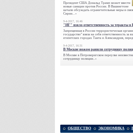
Президент США Дональд Трамп может ввести
новые санкции против России. В Вашингтоне
начали обсуждать ограничительные меры в связ
Сирии...»
9-4-2017, 16:46
"ИГ" взяло ответственность за теракты в 
Запрещенная в России террористическая органи
государство" взяла на себя ответственность за в
египетских городах Танта и Александрия, переда
9-4-2017, 16:31
В Москве ножом ранили сотрудницу поли
В Москве в Петроверигском переулке неизвестн
сотрудницу полиции..»
ОБЩЕСТВО
ЭКОНОМИКА