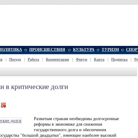
ПОЛИТИКА
ПРОИСШЕСТВИЯ
КУЛЬТУРА
ТУРИЗМ
СПОР
жи
|
Погода
|
Работа
|
Комментарии
|
Форум
|
Карта
|
Подписка
|
Р
ли в критические долги
Развитым странам необходимы долгосрочные
реформы в экономике для снижения
государственного долга и обеспечения
осударства "большой двадцатки", имеющие наиболее высокий