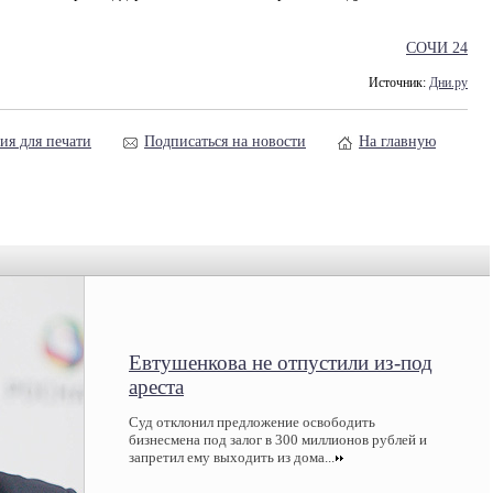
СОЧИ 24
Источник:
Дни.ру
ия для печати
Подписаться на новости
На главную
Евтушенкова не отпустили из-под
ареста
Суд отклонил предложение освободить
бизнесмена под залог в 300 миллионов рублей и
запретил ему выходить из дома...