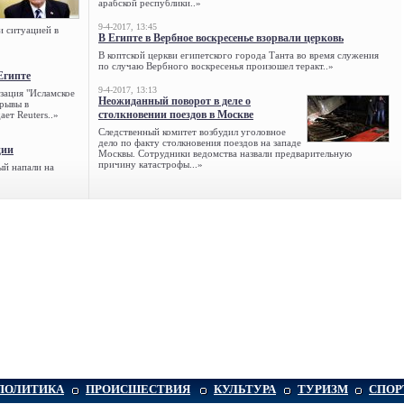
арабской республики..»
9-4-2017, 13:45
и ситуацией в
В Египте в Вербное воскресенье взорвали церковь
В коптской церкви египетского города Танта во время служения
по случаю Вербного воскресенья произошел теракт..»
Египте
9-4-2017, 13:13
зация "Исламское
Неожиданный поворот в деле о
зрывы в
столкновении поездов в Москве
ет Reuters..»
Следственный комитет возбудил уголовное
дело по факту столкновения поездов на западе
ции
Москвы. Сотрудники ведомства назвали предварительную
причину катастрофы...»
ый напали на
ПОЛИТИКА
ПРОИСШЕСТВИЯ
КУЛЬТУРА
ТУРИЗМ
СПОР