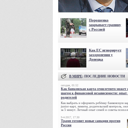
Порошенко
закрывает границу
с Россией
Как ЕС игнорирует
захоронения у
Донецка
В МИРЕ
: ПОСЛЕДНИЕ НОВОСТИ
сегодня, 01:52
Как банковская карта семилетнего может 
шагом к финансовой независимости: опыт
родителей
Как выбрать и оформить ребёнку банковскую кар
junior-карт, лимиты, родительский контроль, о
за 5 минут. Личный опыт семей и советы психол
9-4-2017, 17:30
Трамп готовит новые санкции против
России