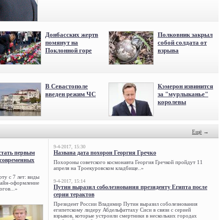
Донбасских жертв
Полковник закрыл
помянут на
собой солдата от
Поклонной горе
взрыва
В Севастополе
Кэмерон извинится
введен режим ЧС
за "мурлыканье"
королевы
Ещё
→
9-4-2017, 15:30
стать первым
Названа дата похорон Георгия Гречко
 современных
Похороны советского космонавта Георгия Гречкой пройдут 11
апреля на Троекуровском кладбище..»
ту с 7 лет: виды
9-4-2017, 15:14
нлайн-оформление
Путин выразил соболезнования президенту Египта после
огов...»
серии терактов
Президент России Владимир Путин выразил соболезнования
египетскому лидеру Абдельфаттаху Сиси в связи с серией
взрывов, которые устроили смертники в нескольких городах