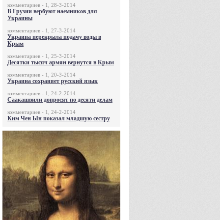
комментариев - 1, 28-3-2014
В Грузии вербуют наемников для
Украины
комментариев - 1, 27-3-2014
Украина перекрыла подачу воды в
Крым
комментариев - 1, 25-3-2014
Десятки тысяч армян вернутся в Крым
комментариев - 1, 20-3-2014
Украина сохраняет русский язык
комментариев - 1, 24-2-2014
Саакашвили допросят по десяти делам
комментариев - 1, 24-2-2014
Ким Чен Ын показал младшую сестру