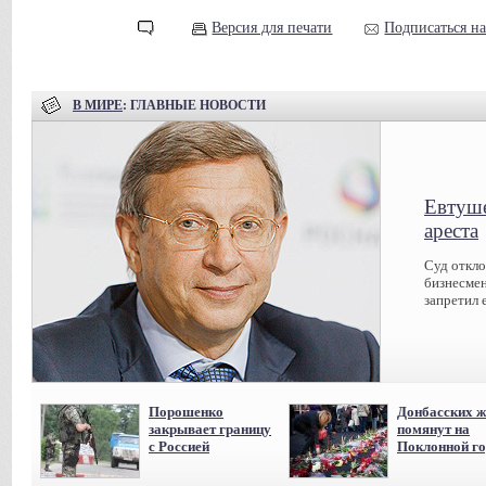
Версия для печати
Подписаться н
В МИРЕ
: ГЛАВНЫЕ НОВОСТИ
Евтуше
ареста
Суд откл
бизнесмен
запретил 
Порошенко
Донбасских ж
закрывает границу
помянут на
с Россией
Поклонной го