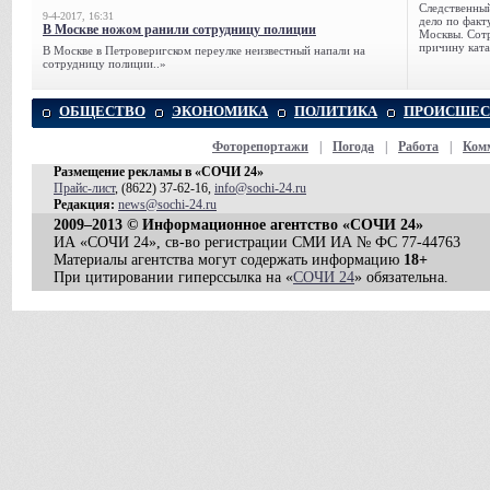
Следственный
9-4-2017, 16:31
дело по факт
В Москве ножом ранили сотрудницу полиции
Москвы. Сотр
причину ката
В Москве в Петроверигском переулке неизвестный напали на
сотрудницу полиции..»
ОБЩЕСТВО
ЭКОНОМИКА
ПОЛИТИКА
ПРОИСШЕС
Фоторепортажи
|
Погода
|
Работа
|
Ком
Размещение рекламы в «СОЧИ 24»
Прайс-лист
, (8622) 37-62-16,
info@sochi-24.ru
Редакция:
news@sochi-24.ru
2009–2013 © Информационное агентство «СОЧИ 24»
ИА «СОЧИ 24», св-во регистрации СМИ ИА № ФС 77-44763
Материалы агентства могут содержать информацию
18+
При цитировании гиперссылка на «
СОЧИ 24
» обязательна.