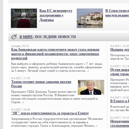
Как ЕС игнорирует
В Севастопол
захоронения у
введен режи
Донецка
В МИРЕ
: ПОСЛЕДНИЕ НОВОСТИ
сегодня, 01:52
9-4-2017, 15:30
Как банковская карта семилетнего может стать первым
Названа да
шагом к финансовой независимости: опыт современных
Похороны сов
родителей
апреля на Тр
Как выбрать и оформить ребёнку банковскую карту с 7 лет: виды
9-4-2017, 15:14
junior-карт, лимиты, родительский контроль, онлайн-оформление
Путин выра
за 5 минут. Личный опыт семей и советы психологов...»
серии тера
9-4-2017, 17:30
Президент Р
Трамп готовит новые санкции против
египетскому 
России
взрывов, кот
арабской рес
Президент США Дональд Трамп может ввести
новые санкции против России. В Вашингтоне
9-4-2017, 13:45
начали обсуждать ограничительные меры в связи ситуацией в
В Египте в 
Сирии...»
В коптской ц
9-4-2017, 16:46
по случаю Ве
"ИГ" взяло ответственность за теракты в Египте
9-4-2017, 13:13
Запрещенная в России террористическая организация "Исламское
Неожиданны
государство" взяла на себя ответственность за взрывы в
столкновен
египетских городах Танта и Александрия, передает Reuters..»