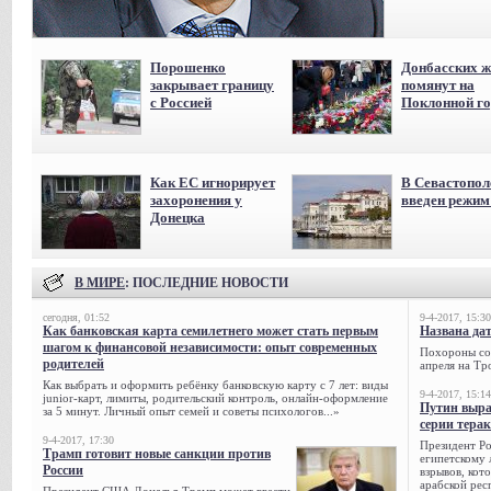
Порошенко
Донбасских ж
закрывает границу
помянут на
с Россией
Поклонной го
Как ЕС игнорирует
В Севастопол
захоронения у
введен режи
Донецка
В МИРЕ
: ПОСЛЕДНИЕ НОВОСТИ
сегодня, 01:52
9-4-2017, 15:30
Как банковская карта семилетнего может стать первым
Названа да
шагом к финансовой независимости: опыт современных
Похороны сов
родителей
апреля на Тр
Как выбрать и оформить ребёнку банковскую карту с 7 лет: виды
9-4-2017, 15:14
junior-карт, лимиты, родительский контроль, онлайн-оформление
Путин выра
за 5 минут. Личный опыт семей и советы психологов...»
серии тера
9-4-2017, 17:30
Президент Р
Трамп готовит новые санкции против
египетскому 
России
взрывов, кот
арабской рес