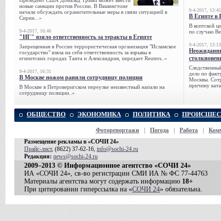
Президент США Дональд Трамп может ввести
новые санкции против России. В Вашингтоне
9-4-2017, 13:45
начали обсуждать ограничительные меры в связи ситуацией в
В Египте в 
Сирии...»
В коптской ц
9-4-2017, 16:46
по случаю Ве
"ИГ" взяло ответственность за теракты в Египте
9-4-2017, 13:13
Запрещенная в России террористическая организация "Исламское
Неожиданны
государство" взяла на себя ответственность за взрывы в
столкновен
египетских городах Танта и Александрия, передает Reuters..»
Следственный
9-4-2017, 16:31
дело по факт
В Москве ножом ранили сотрудницу полиции
Москвы. Сотр
причину ката
В Москве в Петроверигском переулке неизвестный напали на
сотрудницу полиции..»
ОБЩЕСТВО
ЭКОНОМИКА
ПОЛИТИКА
ПРОИСШЕС
Фоторепортажи
|
Погода
|
Работа
|
Ком
Размещение рекламы в «СОЧИ 24»
Прайс-лист
, (8622) 37-62-16,
info@sochi-24.ru
Редакция:
news@sochi-24.ru
2009–2013 © Информационное агентство «СОЧИ 24»
ИА «СОЧИ 24», св-во регистрации СМИ ИА № ФС 77-44763
Материалы агентства могут содержать информацию
18+
При цитировании гиперссылка на «
СОЧИ 24
» обязательна.