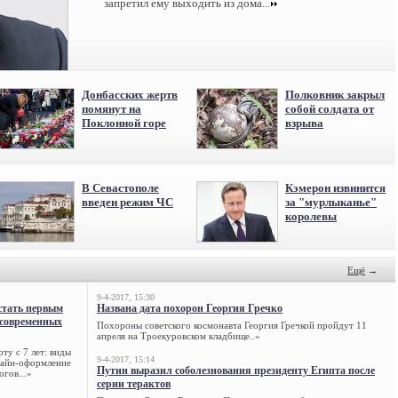
запретил ему выходить из дома...
Донбасских жертв
Полковник закрыл
помянут на
собой солдата от
Поклонной горе
взрыва
В Севастополе
Кэмерон извинится
введен режим ЧС
за "мурлыканье"
королевы
Ещё
→
9-4-2017, 15:30
стать первым
Названа дата похорон Георгия Гречко
 современных
Похороны советского космонавта Георгия Гречкой пройдут 11
апреля на Троекуровском кладбище..»
ту с 7 лет: виды
9-4-2017, 15:14
нлайн-оформление
Путин выразил соболезнования президенту Египта после
огов...»
серии терактов