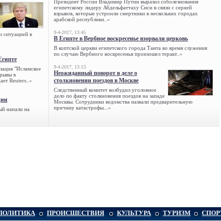
Президент России Владимир Путин выразил соболезнования
египетскому лидеру Абдельфаттаху Сиси в связи с серией
взрывов, которые устроили смертники в нескольких городах
арабской республики..»
9-4-2017, 13:45
и ситуацией в
В Египте в Вербное воскресенье взорвали церковь
В коптской церкви египетского города Танта во время служения
по случаю Вербного воскресенья произошел теракт..»
Египте
9-4-2017, 13:13
зация "Исламское
Неожиданный поворот в деле о
зрывы в
столкновении поездов в Москве
ет Reuters..»
Следственный комитет возбудил уголовное
дело по факту столкновения поездов на западе
ции
Москвы. Сотрудники ведомства назвали предварительную
причину катастрофы...»
ый напали на
ПОЛИТИКА
ПРОИСШЕСТВИЯ
КУЛЬТУРА
ТУРИЗМ
СПОР