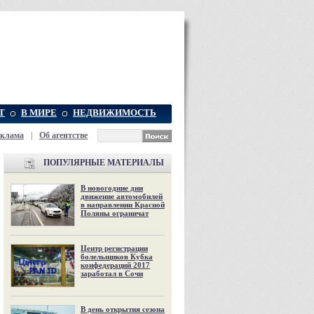
Т
В МИРЕ
НЕДВИЖИМОСТЬ
еклама
|
Об агентстве
ПОПУЛЯРНЫЕ МАТЕРИАЛЫ
В новогодние дни
движение автомобилей
в направлении Красной
Поляны ограничат
Центр регистрации
болельщиков Кубка
конфедераций 2017
заработал в Сочи
В день открытия сезона