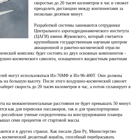
скоростью до 20 тысяч километров в час и cможет
преодолеть дистанцию между континентами за
несколько десятков минут.
Разработкой системы занимаются сотрудники
Центрального аэрогидродинамического института
(ЦАГИ) имени Жуковского, который считается
крупнейшим государственным научным центром
авиационной и ракетно-космической отрасли
ический комплекс будет состоять из двух основных компонентов -
здушно-космического самолета, оснащенного жидкостным ракетным
ителей могут использоваться Ил-76МФ и Ил-96-400Т. Они должны
ь на большую высоту. После этого воздушно-космический самолет
наберет скорость до 20 тысяч километров в час, а потом спланирует в
ета на межконтинентальные расстояния не будет превышать 50 минут.
ится как для перевозки пассажиров, так и для транспортировки
я российские ученые сосредоточены на конструировании планера
вышал семи процентов от стартовой массы.
аются и в других странах. Как писали Дни.Ру, Министерство
 космический десантный корабль, способный перебрасывать