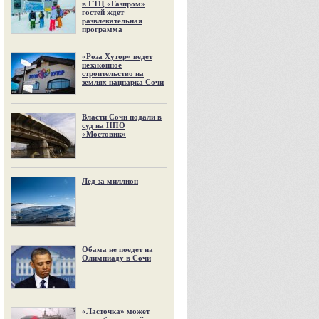
в ГТЦ «Газпром»
гостей ждет
развлекательная
программа
«Роза Хутор» ведет
незаконное
строительство на
землях нацпарка Сочи
Власти Сочи подали в
суд на НПО
«Мостовик»
Лед за миллион
Обама не поедет на
Олимпиаду в Сочи
«Ласточка» может