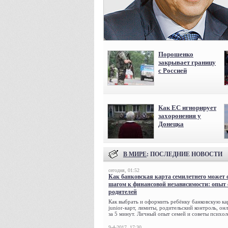
Порошенко
закрывает границу
с Россией
Как ЕС игнорирует
захоронения у
Донецка
В МИРЕ
: ПОСЛЕДНИЕ НОВОСТИ
сегодня, 01:52
Как банковская карта семилетнего может 
шагом к финансовой независимости: опыт
родителей
Как выбрать и оформить ребёнку банковскую кар
junior-карт, лимиты, родительский контроль, о
за 5 минут. Личный опыт семей и советы психол
9-4-2017, 17:30