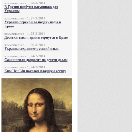
комментариев - 1, 28-3-2014
В Грузии вербуют наемников для
Украины
комментариев - 1, 27-3-2014
Украина перекрыла подачу воды в
Крым
комментариев - 1, 25-3-2014
Десятки тысяч армян вернутся в Крым
комментариев - 1, 20-3-2014
Украина сохраняет русский язык
комментариев - 1, 24-2-2014
Саакашвили допросят по десяти делам
комментариев - 1, 24-2-2014
Ким Чен Ын показал младшую сестру