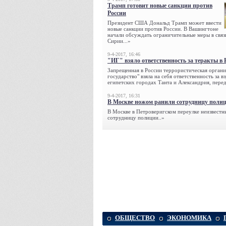
Трамп готовит новые санкции против
России
Президент США Дональд Трамп может ввести
новые санкции против России. В Вашингтоне
начали обсуждать ограничительные меры в связ
Сирии...»
9-4-2017, 16:46
"ИГ" взяло ответственность за теракты в 
Запрещенная в России террористическая органи
государство" взяла на себя ответственность за в
египетских городах Танта и Александрия, переда
9-4-2017, 16:31
В Москве ножом ранили сотрудницу поли
В Москве в Петроверигском переулке неизвестн
сотрудницу полиции..»
ОБЩЕСТВО
ЭКОНОМИКА