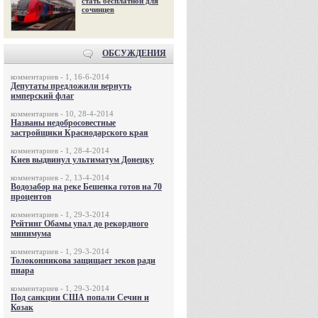
стать бесплатной для
сочинцев
ОБСУЖДЕНИЯ
комментариев - 1, 16-6-2014
Депутаты предложили вернуть
имперский флаг
комментариев - 10, 28-4-2014
Названы недобросовестные
застройщики Краснодарского края
комментариев - 1, 28-4-2014
Киев выдвинул ультиматум Донецку
комментариев - 2, 13-4-2014
Водозабор на реке Бешенка готов на 70
процентов
комментариев - 1, 29-3-2014
Рейтинг Обамы упал до рекордного
минимума
комментариев - 1, 29-3-2014
Толоконникова защищает зеков ради
пиара
комментариев - 1, 29-3-2014
Под санкции США попали Сечин и
Козак