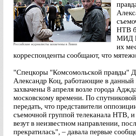
правд
Алекс
съемо
НТВ б
МИД Р
Российские журналисты захвачены в Ливии
их ме
корреспонденты сообщают, что мятежни
"Спецкоры "Комсомольской правды" 
Александр Коц, работающие в данный 
захвачены 8 апреля возле города Аджд
московскому времени. По спутниковой
передать, что представители оппозици
съемочной группой телеканала НТВ, и
везут в неизвестном направлении, посл
прекратилась", – давала первые сооб