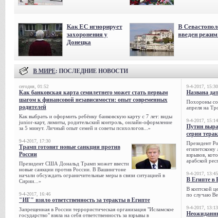
Как ЕС игнорирует
В Севастопол
захоронения у
введен режи
Донецка
В МИРЕ
: ПОСЛЕДНИЕ НОВОСТИ
сегодня, 01:52
9-4-2017, 15:30
Как банковская карта семилетнего может стать первым
Названа да
шагом к финансовой независимости: опыт современных
Похороны сов
родителей
апреля на Тр
Как выбрать и оформить ребёнку банковскую карту с 7 лет: виды
9-4-2017, 15:14
junior-карт, лимиты, родительский контроль, онлайн-оформление
Путин выра
за 5 минут. Личный опыт семей и советы психологов...»
серии тера
9-4-2017, 17:30
Президент Р
Трамп готовит новые санкции против
египетскому 
России
взрывов, кот
арабской рес
Президент США Дональд Трамп может ввести
новые санкции против России. В Вашингтоне
9-4-2017, 13:45
начали обсуждать ограничительные меры в связи ситуацией в
В Египте в 
Сирии...»
В коптской ц
9-4-2017, 16:46
по случаю Ве
"ИГ" взяло ответственность за теракты в Египте
9-4-2017, 13:13
Запрещенная в России террористическая организация "Исламское
Неожиданны
государство" взяла на себя ответственность за взрывы в