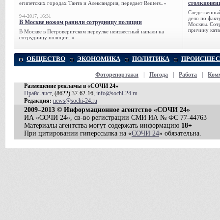
столкновен
египетских городах Танта и Александрия, передает Reuters..»
Следственный
9-4-2017, 16:31
дело по факт
В Москве ножом ранили сотрудницу полиции
Москвы. Сотр
причину ката
В Москве в Петроверигском переулке неизвестный напали на
сотрудницу полиции..»
ОБЩЕСТВО
ЭКОНОМИКА
ПОЛИТИКА
ПРОИСШЕС
Фоторепортажи
|
Погода
|
Работа
|
Ком
Размещение рекламы в «СОЧИ 24»
Прайс-лист
, (8622) 37-62-16,
info@sochi-24.ru
Редакция:
news@sochi-24.ru
2009–2013 © Информационное агентство «СОЧИ 24»
ИА «СОЧИ 24», св-во регистрации СМИ ИА № ФС 77-44763
Материалы агентства могут содержать информацию
18+
При цитировании гиперссылка на «
СОЧИ 24
» обязательна.