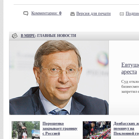
Комментарии:
0
Версия для печати
Подпис
В МИРЕ
: ГЛАВНЫЕ НОВОСТИ
Евтуше
ареста
Суд откл
бизнесмен
запретил 
Порошенко
Донбасских ж
закрывает границу
помянут на
с Россией
Поклонной го