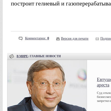
построит гелиевый и газоперерабатыв
Комментарии:
0
Версия для печати
Подпис
В МИРЕ
: ГЛАВНЫЕ НОВОСТИ
Евтуше
ареста
Суд откл
бизнесмен
запретил 