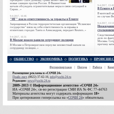
Президент США Дональд Трамп может ввести
новые санкции против России. В Вашингтоне
9-4-2017, 13:45
начали обсуждать ограничительные меры в связи ситуацией в
В Египте в 
Сирии...»
В коптской ц
9-4-2017, 16:46
по случаю Ве
"ИГ" взяло ответственность за теракты в Египте
9-4-2017, 13:13
Запрещенная в России террористическая организация "Исламское
Неожиданны
государство" взяла на себя ответственность за взрывы в
столкновен
египетских городах Танта и Александрия, передает Reuters..»
Следственный
9-4-2017, 16:31
дело по факт
В Москве ножом ранили сотрудницу полиции
Москвы. Сотр
причину ката
В Москве в Петроверигском переулке неизвестный напали на
сотрудницу полиции..»
ОБЩЕСТВО
ЭКОНОМИКА
ПОЛИТИКА
ПРОИСШЕС
Фоторепортажи
|
Погода
|
Работа
|
Ком
Размещение рекламы в «СОЧИ 24»
Прайс-лист
, (8622) 37-62-16,
info@sochi-24.ru
Редакция:
news@sochi-24.ru
2009–2013 © Информационное агентство «СОЧИ 24»
ИА «СОЧИ 24», св-во регистрации СМИ ИА № ФС 77-44763
Материалы агентства могут содержать информацию
18+
При цитировании гиперссылка на «
СОЧИ 24
» обязательна.