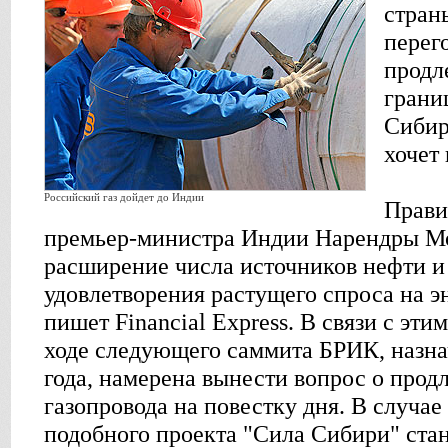
стран
перег
продл
грани
Сибир
хочет
Российский газ дойдет до Индии
Прави
премьер-министра Индии Нарендры Мо
расширение числа источников нефти и 
удовлетворения растущего спроса на э
пишет Financial Express. В связи с эти
ходе следующего саммита БРИК, назна
года, намерена вынести вопрос о прод
газопровода на повестку дня. В случа
подобного проекта "Сила Сибири" ста