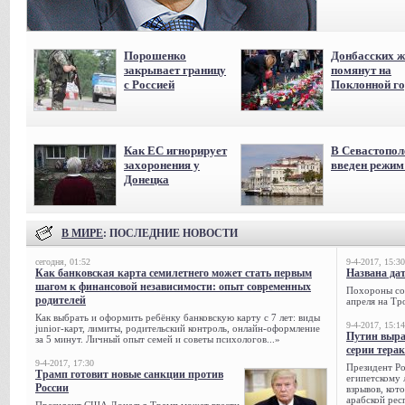
Порошенко
Донбасских ж
закрывает границу
помянут на
с Россией
Поклонной го
Как ЕС игнорирует
В Севастопол
захоронения у
введен режи
Донецка
В МИРЕ
: ПОСЛЕДНИЕ НОВОСТИ
сегодня, 01:52
9-4-2017, 15:30
Как банковская карта семилетнего может стать первым
Названа да
шагом к финансовой независимости: опыт современных
Похороны сов
родителей
апреля на Тр
Как выбрать и оформить ребёнку банковскую карту с 7 лет: виды
9-4-2017, 15:14
junior-карт, лимиты, родительский контроль, онлайн-оформление
Путин выра
за 5 минут. Личный опыт семей и советы психологов...»
серии тера
9-4-2017, 17:30
Президент Р
Трамп готовит новые санкции против
египетскому 
России
взрывов, кот
арабской рес