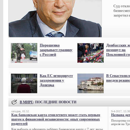
Суд откл
бизнесмен
запретил 
Порошенко
Донбасских ж
закрывает границу
помянут на
с Россией
Поклонной го
Как ЕС игнорирует
В Севастопол
захоронения у
введен режи
Донецка
В МИРЕ
: ПОСЛЕДНИЕ НОВОСТИ
сегодня, 01:52
9-4-2017, 15:30
Как банковская карта семилетнего может стать первым
Названа да
шагом к финансовой независимости: опыт современных
Похороны сов
родителей
апреля на Тр
Как выбрать и оформить ребёнку банковскую карту с 7 лет: виды