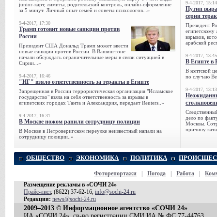
9-4-2017, 15:14
junior-карт, лимиты, родительский контроль, онлайн-оформление
Путин выра
за 5 минут. Личный опыт семей и советы психологов...»
серии тера
9-4-2017, 17:30
Президент Р
Трамп готовит новые санкции против
египетскому 
России
взрывов, кот
арабской рес
Президент США Дональд Трамп может ввести
новые санкции против России. В Вашингтоне
9-4-2017, 13:45
начали обсуждать ограничительные меры в связи ситуацией в
В Египте в 
Сирии...»
В коптской ц
9-4-2017, 16:46
по случаю Ве
"ИГ" взяло ответственность за теракты в Египте
9-4-2017, 13:13
Запрещенная в России террористическая организация "Исламское
Неожиданны
государство" взяла на себя ответственность за взрывы в
столкновен
египетских городах Танта и Александрия, передает Reuters..»
Следственный
9-4-2017, 16:31
дело по факт
В Москве ножом ранили сотрудницу полиции
Москвы. Сотр
причину ката
В Москве в Петроверигском переулке неизвестный напали на
сотрудницу полиции..»
ОБЩЕСТВО
ЭКОНОМИКА
ПОЛИТИКА
ПРОИСШЕС
Фоторепортажи
|
Погода
|
Работа
|
Ком
Размещение рекламы в «СОЧИ 24»
Прайс-лист
, (8622) 37-62-16,
info@sochi-24.ru
Редакция:
news@sochi-24.ru
2009–2013 © Информационное агентство «СОЧИ 24»
ИА «СОЧИ 24», св-во регистрации СМИ ИА № ФС 77-44763