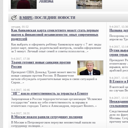
Донецка
В МИРЕ
: ПОСЛЕДНИЕ НОВОСТИ
сегодня, 01:52
9-4-2017, 15:30
Как банковская карта семилетнего может стать первым
Названа да
шагом к финансовой независимости: опыт современных
Похороны сов
родителей
апреля на Тр
Как выбрать и оформить ребёнку банковскую карту с 7 лет: виды
9-4-2017, 15:14
junior-карт, лимиты, родительский контроль, онлайн-оформление
Путин выра
за 5 минут. Личный опыт семей и советы психологов...»
серии тера
9-4-2017, 17:30
Президент Р
Трамп готовит новые санкции против
египетскому 
России
взрывов, кот
арабской рес
Президент США Дональд Трамп может ввести
новые санкции против России. В Вашингтоне
9-4-2017, 13:45
начали обсуждать ограничительные меры в связи ситуацией в
В Египте в 
Сирии...»
В коптской ц
9-4-2017, 16:46
по случаю Ве
"ИГ" взяло ответственность за теракты в Египте
9-4-2017, 13:13
Запрещенная в России террористическая организация "Исламское
Неожиданны
государство" взяла на себя ответственность за взрывы в
столкновен
египетских городах Танта и Александрия, передает Reuters..»
Следственный
9-4-2017, 16:31
дело по факт
В Москве ножом ранили сотрудницу полиции
Москвы. Сотр
причину ката
В Москве в Петроверигском переулке неизвестный напали на
сотрудницу полиции..»