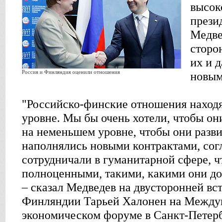
высок
прези
Медве
сторо
их и 
Россия и Финляндия оценили отношения
новым
"Российско-финские отношения находя
уровне. Мы бы очень хотели, чтобы он
на неменьшем уровне, чтобы они разви
наполнялись новыми контрактами, со
сотрудничали в гуманитарной сфере, 
полноценными, такими, какими они до
– сказал Медведев на двусторонней вс
Финляндии Тарьей Халонен на Между
экономическом форуме в Санкт-Петерб