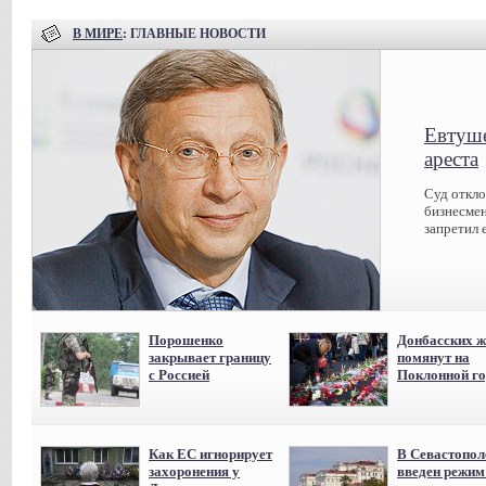
В МИРЕ
: ГЛАВНЫЕ НОВОСТИ
Евтуше
ареста
Суд откл
бизнесмен
запретил 
Порошенко
Донбасских ж
закрывает границу
помянут на
с Россией
Поклонной го
Как ЕС игнорирует
В Севастопол
захоронения у
введен режи