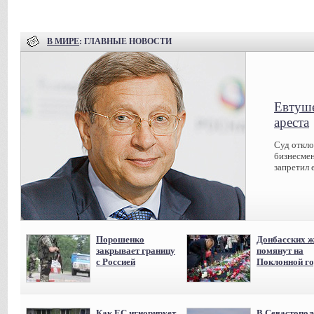
В МИРЕ
: ГЛАВНЫЕ НОВОСТИ
Евтуше
ареста
Суд откл
бизнесмен
запретил 
Порошенко
Донбасских ж
закрывает границу
помянут на
с Россией
Поклонной го
Как ЕС игнорирует
В Севастопол