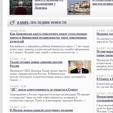
захоронения у
введен режи
Донецка
В МИРЕ
: ПОСЛЕДНИЕ НОВОСТИ
сегодня, 01:52
9-4-2017, 15:30
Как банковская карта семилетнего может стать первым
Названа да
шагом к финансовой независимости: опыт современных
Похороны сов
родителей
апреля на Тр
Как выбрать и оформить ребёнку банковскую карту с 7 лет: виды
9-4-2017, 15:14
junior-карт, лимиты, родительский контроль, онлайн-оформление
Путин выра
за 5 минут. Личный опыт семей и советы психологов...»
серии тера
9-4-2017, 17:30
Президент Р
Трамп готовит новые санкции против
египетскому 
России
взрывов, кот
арабской рес
Президент США Дональд Трамп может ввести
новые санкции против России. В Вашингтоне
9-4-2017, 13:45
начали обсуждать ограничительные меры в связи ситуацией в
В Египте в 
Сирии...»
В коптской ц
9-4-2017, 16:46
по случаю Ве
"ИГ" взяло ответственность за теракты в Египте
9-4-2017, 13:13
Запрещенная в России террористическая организация "Исламское
Неожиданны
государство" взяла на себя ответственность за взрывы в
столкновен
египетских городах Танта и Александрия, передает Reuters..»
Следственный
9-4-2017, 16:31
дело по факт
В Москве ножом ранили сотрудницу полиции
Москвы. Сотр