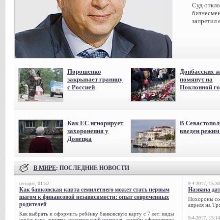
Суд откл
бизнесмен
запретил 
Порошенко
Донбасских ж
закрывает границу
помянут на
с Россией
Поклонной го
Как ЕС игнорирует
В Севастопол
захоронения у
введен режи
Донецка
В МИРЕ
: ПОСЛЕДНИЕ НОВОСТИ
сегодня, 01:52
9-4-2017, 15:30
Как банковская карта семилетнего может стать первым
Названа да
шагом к финансовой независимости: опыт современных
Похороны сов
родителей
апреля на Тр
Как выбрать и оформить ребёнку банковскую карту с 7 лет: виды
9-4-2017, 15:14
junior-карт, лимиты, родительский контроль, онлайн-оформление