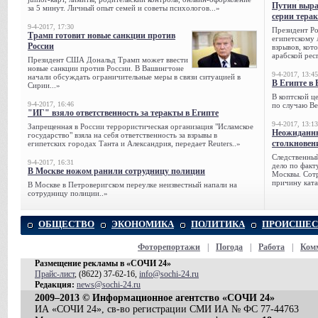
Путин выра
за 5 минут. Личный опыт семей и советы психологов...»
серии тера
9-4-2017, 17:30
Президент Р
Трамп готовит новые санкции против
египетскому 
России
взрывов, кот
арабской рес
Президент США Дональд Трамп может ввести
новые санкции против России. В Вашингтоне
9-4-2017, 13:45
начали обсуждать ограничительные меры в связи ситуацией в
В Египте в 
Сирии...»
В коптской ц
9-4-2017, 16:46
по случаю Ве
"ИГ" взяло ответственность за теракты в Египте
9-4-2017, 13:13
Запрещенная в России террористическая организация "Исламское
Неожиданны
государство" взяла на себя ответственность за взрывы в
столкновен
египетских городах Танта и Александрия, передает Reuters..»
Следственный
9-4-2017, 16:31
дело по факт
В Москве ножом ранили сотрудницу полиции
Москвы. Сотр
причину ката
В Москве в Петроверигском переулке неизвестный напали на
сотрудницу полиции..»
ОБЩЕСТВО
ЭКОНОМИКА
ПОЛИТИКА
ПРОИСШЕС
Фоторепортажи
|
Погода
|
Работа
|
Ком
Размещение рекламы в «СОЧИ 24»
Прайс-лист
, (8622) 37-62-16,
info@sochi-24.ru
Редакция:
news@sochi-24.ru
2009–2013 © Информационное агентство «СОЧИ 24»
ИА «СОЧИ 24», св-во регистрации СМИ ИА № ФС 77-44763