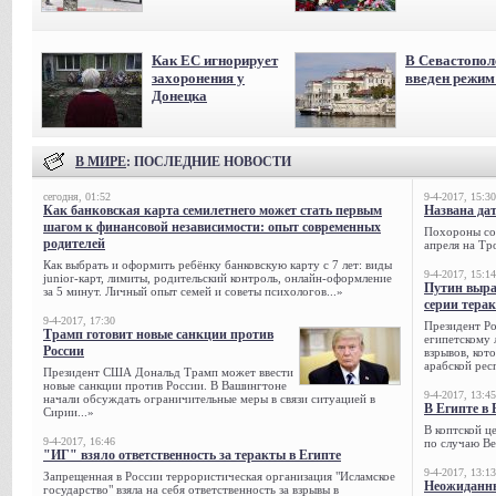
Как ЕС игнорирует
В Севастопол
захоронения у
введен режи
Донецка
В МИРЕ
: ПОСЛЕДНИЕ НОВОСТИ
сегодня, 01:52
9-4-2017, 15:30
Как банковская карта семилетнего может стать первым
Названа да
шагом к финансовой независимости: опыт современных
Похороны сов
родителей
апреля на Тр
Как выбрать и оформить ребёнку банковскую карту с 7 лет: виды
9-4-2017, 15:14
junior-карт, лимиты, родительский контроль, онлайн-оформление
Путин выра
за 5 минут. Личный опыт семей и советы психологов...»
серии тера
9-4-2017, 17:30
Президент Р
Трамп готовит новые санкции против
египетскому 
России
взрывов, кот
арабской рес
Президент США Дональд Трамп может ввести
новые санкции против России. В Вашингтоне
9-4-2017, 13:45
начали обсуждать ограничительные меры в связи ситуацией в
В Египте в 
Сирии...»
В коптской ц
9-4-2017, 16:46
по случаю Ве
"ИГ" взяло ответственность за теракты в Египте
9-4-2017, 13:13
Запрещенная в России террористическая организация "Исламское
Неожиданны
государство" взяла на себя ответственность за взрывы в