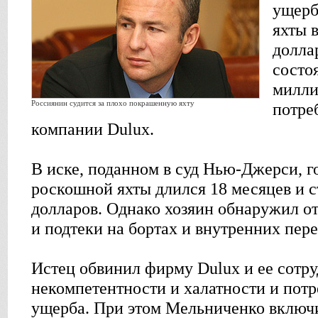
ущерб
яхты 
долла
состо
милли
Россиянин судится за плохо покрашенную яхту
потре
компании Dulux.
В иске, поданном в суд Нью-Джерси, г
роскошной яхты длился 18 месяцев и 
долларов. Однако хозяин обнаружил 
и подтеки на бортах и внутренних пере
Истец обвинил фирму Dulux и ее сотру
некомпетентности и халатности и пот
ущерба. При этом Мельниченко включи