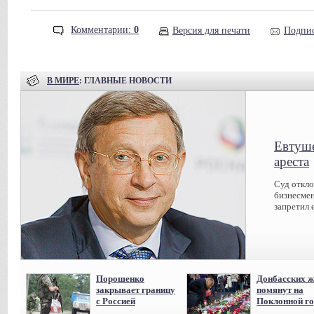
Комментарии:
0
Версия для печати
Подпис
В МИРЕ
: ГЛАВНЫЕ НОВОСТИ
Евтуше
ареста
Суд откл
бизнесмен
запретил 
Порошенко
Донбасских ж
закрывает границу
помянут на
с Россией
Поклонной го