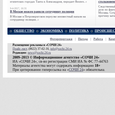
столкновен
египетских городах Танта и Александрия, передает Reuters..»
Следственный
9-4-2017, 16:31
дело по факт
В Москве ножом ранили сотрудницу полиции
Москвы. Сотр
причину ката
В Москве в Петроверигском переулке неизвестный напали на
сотрудницу полиции..»
ОБЩЕСТВО
ЭКОНОМИКА
ПОЛИТИКА
ПРОИСШЕС
Фоторепортажи
|
Погода
|
Работа
|
Ком
Размещение рекламы в «СОЧИ 24»
Прайс-лист
, (8622) 37-62-16,
info@sochi-24.ru
Редакция:
news@sochi-24.ru
2009–2013 © Информационное агентство «СОЧИ 24»
ИА «СОЧИ 24», св-во регистрации СМИ ИА № ФС 77-44763
Материалы агентства могут содержать информацию
18+
При цитировании гиперссылка на «
СОЧИ 24
» обязательна.