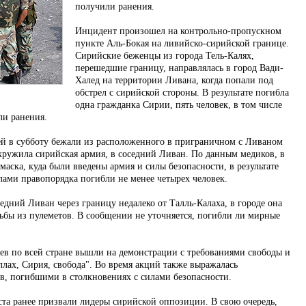
получили ранения.
Инцидент произошел на контрольно-пропускном
пункте Аль-Бокая на ливийско-сирийской границе.
Сирийские беженцы из города Тель-Калях,
перешедшие границу, направлялась в город Вади-
Халед на территории Ливана, когда попали под
обстрел с сирийской стороны. В результате погибла
одна гражданка Сирии, пять человек, в том числе
и ранения.
й в субботу бежали из расположенного в приграничном с Ливаном
окружила сирийская армия, в соседний Ливан. По данным медиков, в
маска, куда были введены армия и силы безопасности, в результате
лами правопорядка погибли не менее четырех человек.
дний Ливан через границу недалеко от Талль-Калаха, в городе она
льбы из пулеметов. В сообщении не уточняется, погибли ли мирные
в по всей стране вышли на демонстрации с требованиями свободы и
лах, Сирия, свобода". Во время акций также выражалась
ов, погибшими в столкновениях с силами безопасности.
та ранее призвали лидеры сирийской оппозиции. В свою очередь,