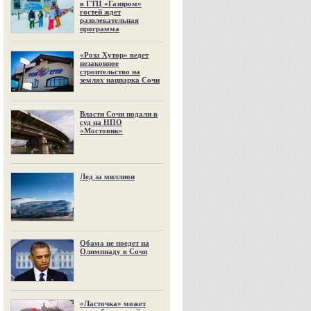
в ГТЦ «Газпром»
гостей ждет
развлекательная
программа
«Роза Хутор» ведет
незаконное
строительство на
землях нацпарка Сочи
Власти Сочи подали в
суд на НПО
«Мостовик»
Лед за миллион
Обама не поедет на
Олимпиаду в Сочи
«Ласточка» может