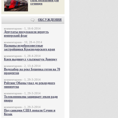
стать бесплатной для
сочинцев
ОБСУЖДЕНИЯ
комментариев - 1, 16-6-2014
Депутаты предложили вернуть
имперский флаг
комментариев - 10, 28-4-2014
Названы недобросовестные
застройщики Краснодарского края
комментариев - 1, 28-4-2014
Киев выдвинул ультиматум Донецку
комментариев - 2, 13-4-2014
Водозабор на реке Бешенка готов на 70
процентов
комментариев - 1, 29-3-2014
Рейтинг Обамы упал до рекордного
минимума
комментариев - 1, 29-3-2014
Толоконникова защищает зеков ради
пиара
комментариев - 1, 29-3-2014
Под санкции США попали Сечин и
Козак