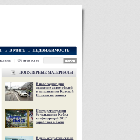
Т
В МИРЕ
НЕДВИЖИМОСТЬ
еклама
|
Об агентстве
ПОПУЛЯРНЫЕ МАТЕРИАЛЫ
В новогодние дни
движение автомобилей
в направлении Красной
Поляны ограничат
Центр регистрации
болельщиков Кубка
конфедераций 2017
заработал в Сочи
В день открытия сезона