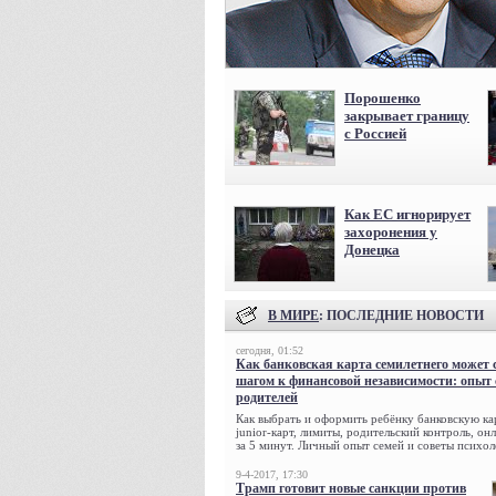
Порошенко
закрывает границу
с Россией
Как ЕС игнорирует
захоронения у
Донецка
В МИРЕ
: ПОСЛЕДНИЕ НОВОСТИ
сегодня, 01:52
Как банковская карта семилетнего может 
шагом к финансовой независимости: опыт
родителей
Как выбрать и оформить ребёнку банковскую кар
junior-карт, лимиты, родительский контроль, о
за 5 минут. Личный опыт семей и советы психол
9-4-2017, 17:30
Трамп готовит новые санкции против