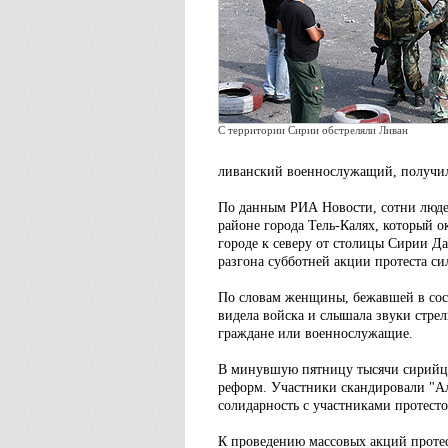
С территории Сирии обстреляли Ливан
ливанский военнослужащий, получил
По данным РИА Новости, сотни люде
районе города Тель-Калях, который 
городе к северу от столицы Сирии Да
разгона субботней акции протеста си
По словам женщины, бежавшей в сосе
видела войска и слышала звуки стре
граждане или военнослужащие.
В минувшую пятницу тысячи сирийце
реформ. Участники скандировали "Ал
солидарность с участниками протест
К проведению массовых акций протес