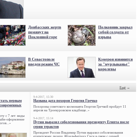
Донбасских жертв
Полковник закрыл
помянут на
собой солдата от
Поклонной горе
взрыва
В Севастополе
Кэмерон извинится
введен режим ЧС
за "мурлыканье"
королевы
Ещё
→
9-4-2017, 15:30
стать первым
Названа дата похорон Георгия Гречко
 современных
Похороны советского космонавта Георгия Гречкой пройдут 11
апреля на Троекуровском кладбище..»
ту с 7 лет: виды
9-4-2017, 15:14
нлайн-оформление
Путин выразил соболезнования президенту Египта после
огов...»
серии терактов
Президент России Владимир Путин выразил соболезнования
египетскому лидеру Абдельфаттаху Сиси в связи с серией