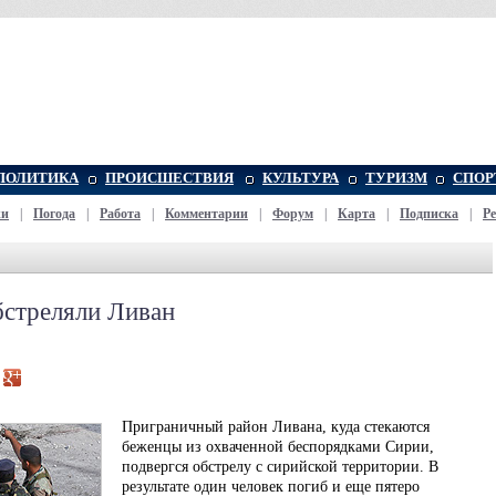
ПОЛИТИКА
ПРОИСШЕСТВИЯ
КУЛЬТУРА
ТУРИЗМ
СПОР
жи
|
Погода
|
Работа
|
Комментарии
|
Форум
|
Карта
|
Подписка
|
Р
бстреляли Ливан
Приграничный район Ливана, куда стекаются
беженцы из охваченной беспорядками Сирии,
подвергся обстрелу с сирийской территории. В
результате один человек погиб и еще пятеро