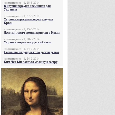
комментариев - 1, 28-3-2014
В Грузии вербуют наемников для
Украины
комментариев - 1, 27-3-2014
Украина перекрыла подачу воды в
Крым
комментариев - 1, 25-3-2014
Десятки тысяч армян вернутся в Крым
комментариев - 1, 20-3-2014
Украина сохраняет русский язык
комментариев - 1, 24-2-2014
Саакашвили допросят по десяти делам
комментариев - 1, 24-2-2014
Ким Чен Ын показал младшую сестру