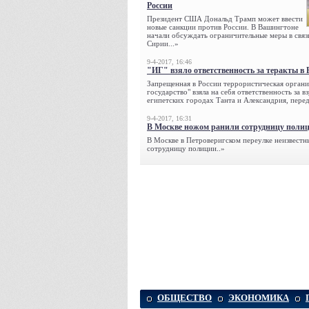
России
Президент США Дональд Трамп может ввести
новые санкции против России. В Вашингтоне
начали обсуждать ограничительные меры в связ
Сирии...»
9-4-2017, 16:46
"ИГ" взяло ответственность за теракты в 
Запрещенная в России террористическая органи
государство" взяла на себя ответственность за в
египетских городах Танта и Александрия, переда
9-4-2017, 16:31
В Москве ножом ранили сотрудницу поли
В Москве в Петроверигском переулке неизвестн
сотрудницу полиции..»
ОБЩЕСТВО
ЭКОНОМИКА