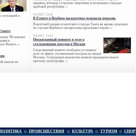
взрывов, которые устроили смертники в нескольких городах
арабской республики..»
9-4-2017, 13:45
и ситуацией в
В Египте в Вербное воскресенье взорвали церковь
В коптской церкви египетского города Танта во время служения
по случаю Вербного воскресенья произошел теракт..»
Египте
9-4-2017, 13:13
зация "Исламское
Неожиданный поворот в деле о
зрывы в
столкновении поездов в Москве
ет Reuters..»
Следственный комитет возбудил уголовное
дело по факту столкновения поездов на западе
ции
Москвы. Сотрудники ведомства назвали предварительную
причину катастрофы...»
ый напали на
ПОЛИТИКА
ПРОИСШЕСТВИЯ
КУЛЬТУРА
ТУРИЗМ
СПОР