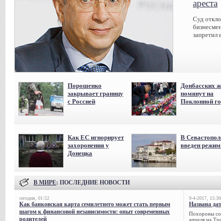
ареста
Суд откл
бизнесмен
запретил 
Порошенко
Донбасских ж
закрывает границу
помянут на
с Россией
Поклонной го
Как ЕС игнорирует
В Севастопол
захоронения у
введен режи
Донецка
В МИРЕ
: ПОСЛЕДНИЕ НОВОСТИ
сегодня, 01:52
9-4-2017, 15:30
Как банковская карта семилетнего может стать первым
Названа да
шагом к финансовой независимости: опыт современных
Похороны сов
родителей
апреля на Тр