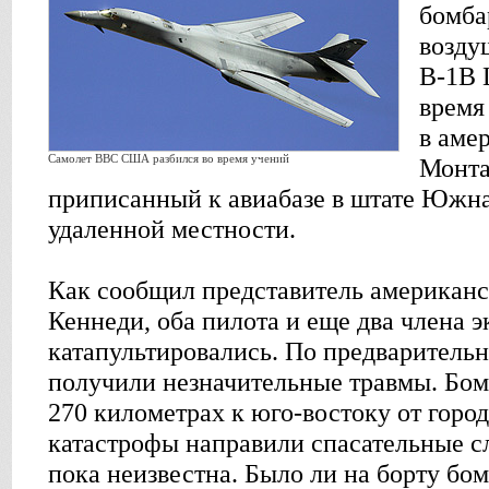
бомба
возду
B-1B 
время
в аме
Самолет ВВС США разбился во время учений
Монта
приписанный к авиабазе в штате Южна
удаленной местности.
Как сообщил представитель американ
Кеннеди, оба пилота и еще два члена 
катапультировались. По предваритель
получили незначительные травмы. Бо
270 километрах к юго-востоку от горо
катастрофы направили спасательные 
пока неизвестна. Было ли на борту бо