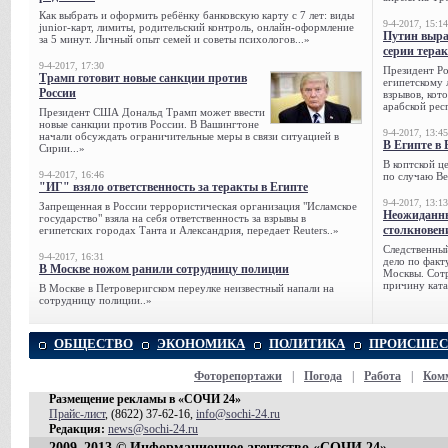
Как выбрать и оформить ребёнку банковскую карту с 7 лет: виды
9-4-2017, 15:14
junior-карт, лимиты, родительский контроль, онлайн-оформление
Путин выра
за 5 минут. Личный опыт семей и советы психологов...»
серии тера
9-4-2017, 17:30
Президент Р
Трамп готовит новые санкции против
египетскому 
России
взрывов, кот
арабской рес
Президент США Дональд Трамп может ввести
новые санкции против России. В Вашингтоне
9-4-2017, 13:45
начали обсуждать ограничительные меры в связи ситуацией в
В Египте в 
Сирии...»
В коптской ц
9-4-2017, 16:46
по случаю Ве
"ИГ" взяло ответственность за теракты в Египте
9-4-2017, 13:13
Запрещенная в России террористическая организация "Исламское
Неожиданны
государство" взяла на себя ответственность за взрывы в
столкновен
египетских городах Танта и Александрия, передает Reuters..»
Следственный
9-4-2017, 16:31
дело по факт
В Москве ножом ранили сотрудницу полиции
Москвы. Сотр
причину ката
В Москве в Петроверигском переулке неизвестный напали на
сотрудницу полиции..»
ОБЩЕСТВО
ЭКОНОМИКА
ПОЛИТИКА
ПРОИСШЕС
Фоторепортажи
|
Погода
|
Работа
|
Ком
Размещение рекламы в «СОЧИ 24»
Прайс-лист
, (8622) 37-62-16,
info@sochi-24.ru
Редакция:
news@sochi-24.ru
2009–2013 © Информационное агентство «СОЧИ 24»