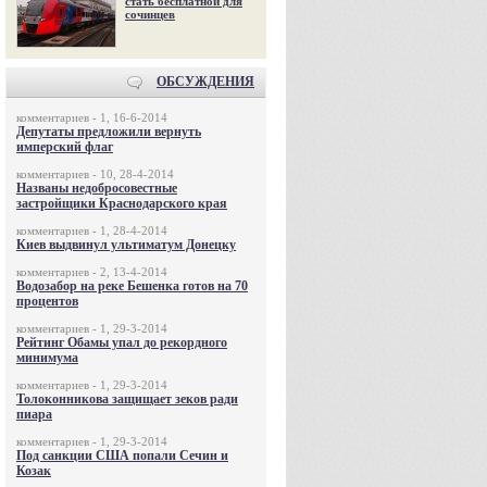
стать бесплатной для
сочинцев
ОБСУЖДЕНИЯ
комментариев - 1, 16-6-2014
Депутаты предложили вернуть
имперский флаг
комментариев - 10, 28-4-2014
Названы недобросовестные
застройщики Краснодарского края
комментариев - 1, 28-4-2014
Киев выдвинул ультиматум Донецку
комментариев - 2, 13-4-2014
Водозабор на реке Бешенка готов на 70
процентов
комментариев - 1, 29-3-2014
Рейтинг Обамы упал до рекордного
минимума
комментариев - 1, 29-3-2014
Толоконникова защищает зеков ради
пиара
комментариев - 1, 29-3-2014
Под санкции США попали Сечин и
Козак