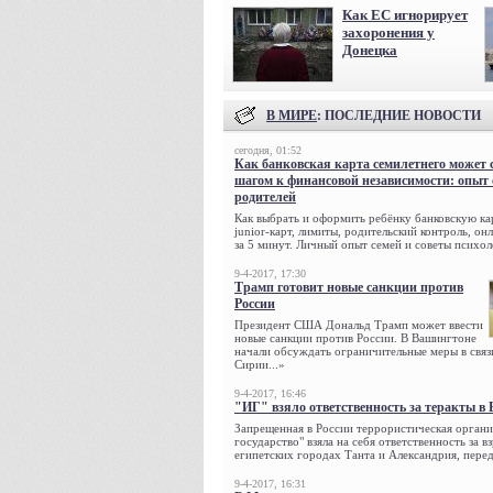
Как ЕС игнорирует
захоронения у
Донецка
В МИРЕ
: ПОСЛЕДНИЕ НОВОСТИ
сегодня, 01:52
Как банковская карта семилетнего может 
шагом к финансовой независимости: опыт
родителей
Как выбрать и оформить ребёнку банковскую кар
junior-карт, лимиты, родительский контроль, о
за 5 минут. Личный опыт семей и советы психол
9-4-2017, 17:30
Трамп готовит новые санкции против
России
Президент США Дональд Трамп может ввести
новые санкции против России. В Вашингтоне
начали обсуждать ограничительные меры в связ
Сирии...»
9-4-2017, 16:46
"ИГ" взяло ответственность за теракты в 
Запрещенная в России террористическая органи
государство" взяла на себя ответственность за в
египетских городах Танта и Александрия, переда
9-4-2017, 16:31