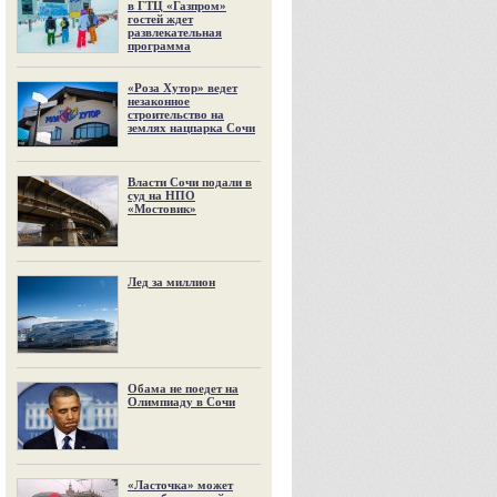
в ГТЦ «Газпром»
гостей ждет
развлекательная
программа
«Роза Хутор» ведет
незаконное
строительство на
землях нацпарка Сочи
Власти Сочи подали в
суд на НПО
«Мостовик»
Лед за миллион
Обама не поедет на
Олимпиаду в Сочи
«Ласточка» может