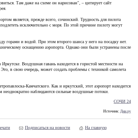
овиться. Там даже на схеме он нарисован", – цитирует сайт
рея.
ртом является, прежде всего, сочинский. Трудность для пилота
 подлететь исключительно с моря. По этой причине пилоту могут
ду горами и водой. При этом второго шанса у него на посадку нет.
ехническому оснащению аэропорта. Однако они были устранены после
в Иркутске. Воздушная гавань находится в гористой местности на
 Это, в свою очередь, может создать проблемы с техникой самолета
тропавлоска-Камчатского. Как и иркутский, этот аэропорт находится
там неоднократно наблюдаются сильные воздушные потоки.
СОЧИ 24
Источник:
Дни.ру
ечати
Подписаться на новости
На главную