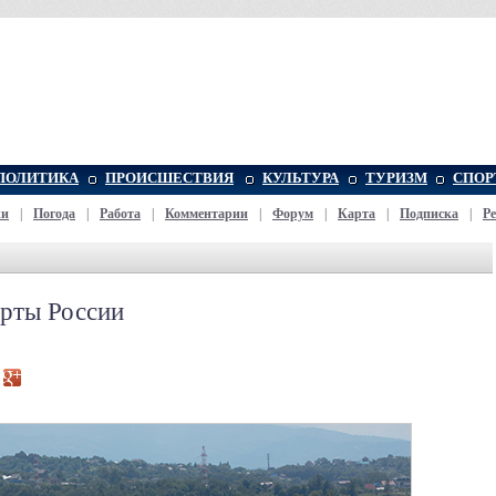
ПОЛИТИКА
ПРОИСШЕСТВИЯ
КУЛЬТУРА
ТУРИЗМ
СПОР
жи
|
Погода
|
Работа
|
Комментарии
|
Форум
|
Карта
|
Подписка
|
Р
рты России