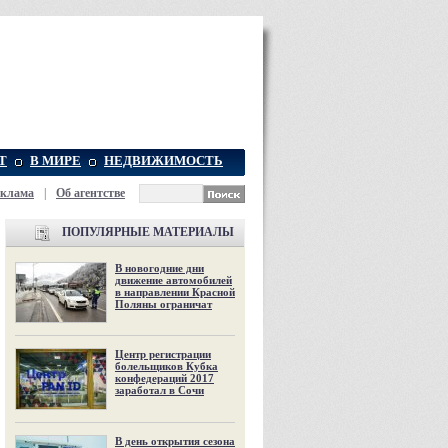
Т
В МИРЕ
НЕДВИЖИМОСТЬ
еклама
|
Об агентстве
ПОПУЛЯРНЫЕ МАТЕРИАЛЫ
В новогодние дни
движение автомобилей
в направлении Красной
Поляны ограничат
Центр регистрации
болельщиков Кубка
конфедераций 2017
заработал в Сочи
В день открытия сезона