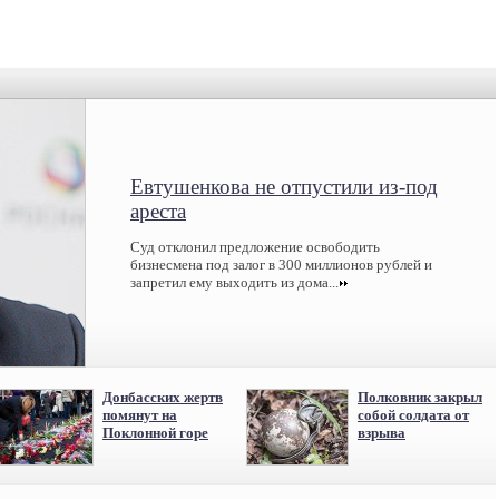
Евтушенкова не отпустили из-под
ареста
Суд отклонил предложение освободить
бизнесмена под залог в 300 миллионов рублей и
запретил ему выходить из дома...
Донбасских жертв
Полковник закрыл
помянут на
собой солдата от
Поклонной горе
взрыва