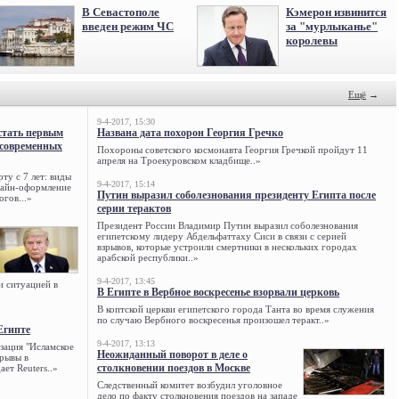
В Севастополе
Кэмерон извинится
введен режим ЧС
за "мурлыканье"
королевы
Ещё
→
9-4-2017, 15:30
стать первым
Названа дата похорон Георгия Гречко
 современных
Похороны советского космонавта Георгия Гречкой пройдут 11
апреля на Троекуровском кладбище..»
ту с 7 лет: виды
9-4-2017, 15:14
нлайн-оформление
Путин выразил соболезнования президенту Египта после
огов...»
серии терактов
Президент России Владимир Путин выразил соболезнования
египетскому лидеру Абдельфаттаху Сиси в связи с серией
взрывов, которые устроили смертники в нескольких городах
арабской республики..»
9-4-2017, 13:45
и ситуацией в
В Египте в Вербное воскресенье взорвали церковь
В коптской церкви египетского города Танта во время служения
по случаю Вербного воскресенья произошел теракт..»
Египте
9-4-2017, 13:13
зация "Исламское
Неожиданный поворот в деле о
зрывы в
столкновении поездов в Москве
ет Reuters..»
Следственный комитет возбудил уголовное
дело по факту столкновения поездов на западе