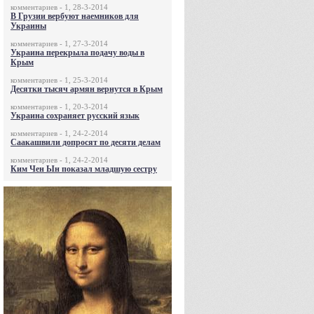
комментариев - 1, 28-3-2014
В Грузии вербуют наемников для
Украины
комментариев - 1, 27-3-2014
Украина перекрыла подачу воды в
Крым
комментариев - 1, 25-3-2014
Десятки тысяч армян вернутся в Крым
комментариев - 1, 20-3-2014
Украина сохраняет русский язык
комментариев - 1, 24-2-2014
Саакашвили допросят по десяти делам
комментариев - 1, 24-2-2014
Ким Чен Ын показал младшую сестру