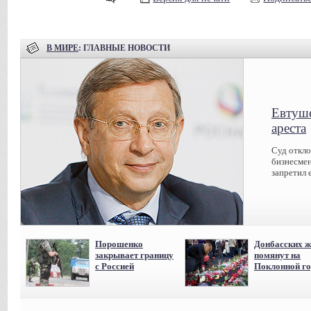
В МИРЕ
: ГЛАВНЫЕ НОВОСТИ
Евтуше
ареста
Суд откл
бизнесмен
запретил 
Порошенко
Донбасских ж
закрывает границу
помянут на
с Россией
Поклонной го