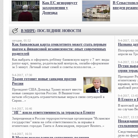
Как ЕС игнорирует
В Севастопол
захоронения у
введен режи
Донецка
В МИРЕ
: ПОСЛЕДНИЕ НОВОСТИ
сегодня, 01:52
9-4-2017, 15:30
Как банковская карта семилетнего может стать первым
Названа да
шагом к финансовой независимости: опыт современных
Похороны сов
родителей
апреля на Тр
Как выбрать и оформить ребёнку банковскую карту с 7 лет: виды
9-4-2017, 15:14
junior-карт, лимиты, родительский контроль, онлайн-оформление
Путин выра
за 5 минут. Личный опыт семей и советы психологов...»
серии тера
9-4-2017, 17:30
Президент Р
Трамп готовит новые санкции против
египетскому 
России
взрывов, кот
арабской рес
Президент США Дональд Трамп может ввести
новые санкции против России. В Вашингтоне
9-4-2017, 13:45
начали обсуждать ограничительные меры в связи ситуацией в
В Египте в 
Сирии...»
В коптской ц
9-4-2017, 16:46
по случаю Ве
"ИГ" взяло ответственность за теракты в Египте
9-4-2017, 13:13
Запрещенная в России террористическая организация "Исламское
Неожиданны
государство" взяла на себя ответственность за взрывы в
столкновен
египетских городах Танта и Александрия, передает Reuters..»
Следственный
9-4-2017, 16:31
дело по факт
В Москве ножом ранили сотрудницу полиции