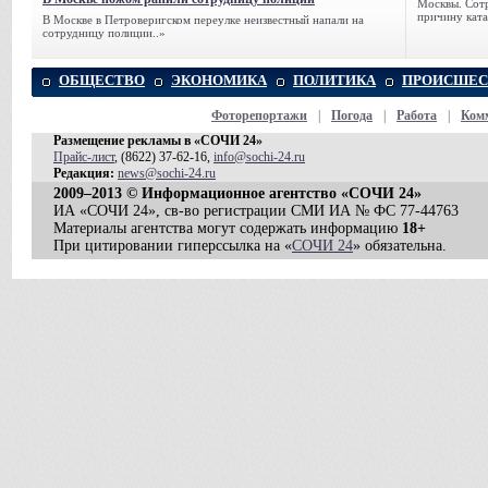
Москвы. Сотр
причину ката
В Москве в Петроверигском переулке неизвестный напали на
сотрудницу полиции..»
ОБЩЕСТВО
ЭКОНОМИКА
ПОЛИТИКА
ПРОИСШЕС
Фоторепортажи
|
Погода
|
Работа
|
Ком
Размещение рекламы в «СОЧИ 24»
Прайс-лист
, (8622) 37-62-16,
info@sochi-24.ru
Редакция:
news@sochi-24.ru
2009–2013 © Информационное агентство «СОЧИ 24»
ИА «СОЧИ 24», св-во регистрации СМИ ИА № ФС 77-44763
Материалы агентства могут содержать информацию
18+
При цитировании гиперссылка на «
СОЧИ 24
» обязательна.