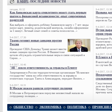
В МИРЕ
: ПОСЛЕДНИЕ НОВОСТИ
сегодня, 01:52
9-4-2017, 15:30
Как банковская карта семилетнего может стать первым
Названа да
шагом к финансовой независимости: опыт современных
Похороны сов
родителей
апреля на Тр
Как выбрать и оформить ребёнку банковскую карту с 7 лет: виды
9-4-2017, 15:14
junior-карт, лимиты, родительский контроль, онлайн-оформление
Путин выра
за 5 минут. Личный опыт семей и советы психологов...»
серии тера
9-4-2017, 17:30
Президент Р
Трамп готовит новые санкции против
египетскому 
России
взрывов, кот
арабской рес
Президент США Дональд Трамп может ввести
новые санкции против России. В Вашингтоне
9-4-2017, 13:45
начали обсуждать ограничительные меры в связи ситуацией в
В Египте в 
Сирии...»
В коптской ц
9-4-2017, 16:46
по случаю Ве
"ИГ" взяло ответственность за теракты в Египте
9-4-2017, 13:13
Запрещенная в России террористическая организация "Исламское
Неожиданны
государство" взяла на себя ответственность за взрывы в
столкновен
египетских городах Танта и Александрия, передает Reuters..»
Следственный
9-4-2017, 16:31
дело по факт
В Москве ножом ранили сотрудницу полиции
Москвы. Сотр
причину ката
В Москве в Петроверигском переулке неизвестный напали на
сотрудницу полиции..»
ОБЩЕСТВО
ЭКОНОМИКА
ПОЛИТИКА
ПРОИСШЕС