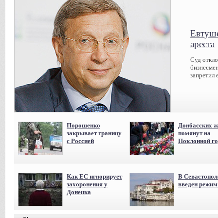
Евтуше
ареста
Суд откл
бизнесмен
запретил 
Порошенко
Донбасских ж
закрывает границу
помянут на
с Россией
Поклонной го
Как ЕС игнорирует
В Севастопол
захоронения у
введен режи
Донецка