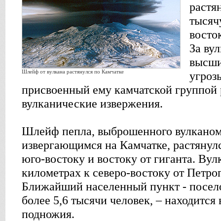
растя
тысяч
восто
За ву
высши
Шлейф от вулкана растянулся по Камчатке
угроз
присвоенный ему камчатской группой 
вулканические извержения.
Шлейф пепла, выброшенного вулканом
извергающимся на Камчатке, растянулс
юго-востоку и востоку от гиганта. Вул
километрах к северо-востоку от Петро
Ближайший населенный пункт - посел
более 5,6 тысячи человек, – находится 
подножия.