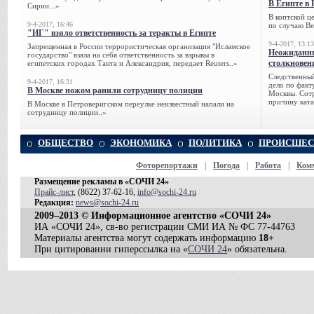
В Египте в 
Сирии...»
В коптской ц
9-4-2017, 16:46
по случаю Ве
"ИГ" взяло ответственность за теракты в Египте
9-4-2017, 13:13
Запрещенная в России террористическая организация "Исламское
Неожиданны
государство" взяла на себя ответственность за взрывы в
столкновен
египетских городах Танта и Александрия, передает Reuters..»
Следственный
9-4-2017, 16:31
дело по факт
В Москве ножом ранили сотрудницу полиции
Москвы. Сотр
причину ката
В Москве в Петроверигском переулке неизвестный напали на
сотрудницу полиции..»
ОБЩЕСТВО
ЭКОНОМИКА
ПОЛИТИКА
ПРОИСШЕС
Фоторепортажи
|
Погода
|
Работа
|
Ком
Размещение рекламы в «СОЧИ 24»
Прайс-лист
, (8622) 37-62-16,
info@sochi-24.ru
Редакция:
news@sochi-24.ru
2009–2013 © Информационное агентство «СОЧИ 24»
ИА «СОЧИ 24», св-во регистрации СМИ ИА № ФС 77-44763
Материалы агентства могут содержать информацию
18+
При цитировании гиперссылка на «
СОЧИ 24
» обязательна.