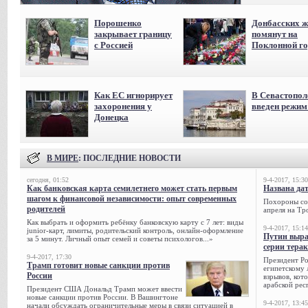
Порошенко
Донбасских ж
закрывает границу
помянут на
с Россией
Поклонной го
Как ЕС игнорирует
В Севастопол
захоронения у
введен режи
Донецка
В МИРЕ
: ПОСЛЕДНИЕ НОВОСТИ
сегодня, 01:52
9-4-2017, 15:30
Как банковская карта семилетнего может стать первым
Названа да
шагом к финансовой независимости: опыт современных
Похороны сов
родителей
апреля на Тр
Как выбрать и оформить ребёнку банковскую карту с 7 лет: виды
9-4-2017, 15:14
junior-карт, лимиты, родительский контроль, онлайн-оформление
Путин выра
за 5 минут. Личный опыт семей и советы психологов...»
серии тера
9-4-2017, 17:30
Президент Р
Трамп готовит новые санкции против
египетскому 
России
взрывов, кот
арабской рес
Президент США Дональд Трамп может ввести
новые санкции против России. В Вашингтоне
9-4-2017, 13:45
начали обсуждать ограничительные меры в связи ситуацией в