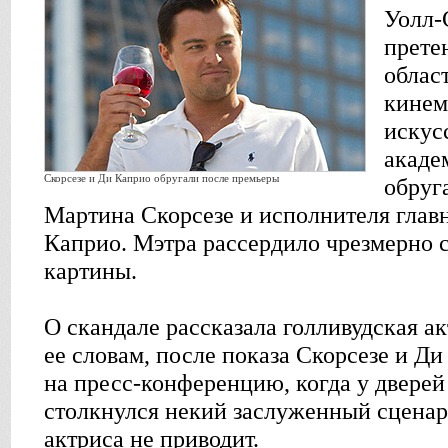
Уолл-
прете
облас
кинем
искус
акаде
Скорсезе и Ди Каприо обругали после премьеры
обруг
Мартина Скорсезе и исполнителя глав
Каприо. Мэтра рассердило чрезмерно 
картины.
О скандале рассказала голливудская а
ее словам, после показа Скорсезе и Д
на пресс-конференцию, когда у дверей
столкнулся некий заслуженный сценар
актриса не приводит.