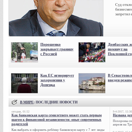
Суд откл
бизнесмен
запретил 
Порошенко
Донбасских ж
закрывает границу
помянут на
с Россией
Поклонной го
Как ЕС игнорирует
В Севастопол
захоронения у
введен режи
Донецка
В МИРЕ
: ПОСЛЕДНИЕ НОВОСТИ
сегодня, 01:52
9-4-2017, 15:30
Как банковская карта семилетнего может стать первым
Названа да
шагом к финансовой независимости: опыт современных
Похороны сов
родителей
апреля на Тр
Как выбрать и оформить ребёнку банковскую карту с 7 лет: виды