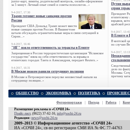
9-4-2017, 15:14
junior-карт, лимиты, родительский контроль, онлайн-оформление
Путин выра
за 5 минут. Личный опыт семей и советы психологов...»
серии тера
9-4-2017, 17:30
Президент Р
Трамп готовит новые санкции против
египетскому 
России
взрывов, кот
арабской рес
Президент США Дональд Трамп может ввести
новые санкции против России. В Вашингтоне
9-4-2017, 13:45
начали обсуждать ограничительные меры в связи ситуацией в
В Египте в 
Сирии...»
В коптской ц
9-4-2017, 16:46
по случаю Ве
"ИГ" взяло ответственность за теракты в Египте
9-4-2017, 13:13
Запрещенная в России террористическая организация "Исламское
Неожиданны
государство" взяла на себя ответственность за взрывы в
столкновен
египетских городах Танта и Александрия, передает Reuters..»
Следственный
9-4-2017, 16:31
дело по факт
В Москве ножом ранили сотрудницу полиции
Москвы. Сотр
причину ката
В Москве в Петроверигском переулке неизвестный напали на
сотрудницу полиции..»
ОБЩЕСТВО
ЭКОНОМИКА
ПОЛИТИКА
ПРОИСШЕС
Фоторепортажи
|
Погода
|
Работа
|
Ком
Размещение рекламы в «СОЧИ 24»
Прайс-лист
, (8622) 37-62-16,
info@sochi-24.ru
Редакция:
news@sochi-24.ru
2009–2013 © Информационное агентство «СОЧИ 24»
ИА «СОЧИ 24», св-во регистрации СМИ ИА № ФС 77-44763