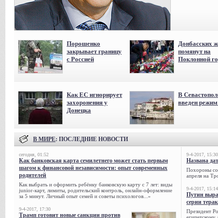
Порошенко
Донбасских ж
закрывает границу
помянут на
с Россией
Поклонной го
Как ЕС игнорирует
В Севастопол
захоронения у
введен режи
Донецка
В МИРЕ
: ПОСЛЕДНИЕ НОВОСТИ
сегодня, 01:52
9-4-2017, 15:30
Как банковская карта семилетнего может стать первым
Названа да
шагом к финансовой независимости: опыт современных
Похороны сов
родителей
апреля на Тр
Как выбрать и оформить ребёнку банковскую карту с 7 лет: виды
9-4-2017, 15:14
junior-карт, лимиты, родительский контроль, онлайн-оформление
Путин выра
за 5 минут. Личный опыт семей и советы психологов...»
серии тера
9-4-2017, 17:30
Президент Р
Трамп готовит новые санкции против
египетскому 