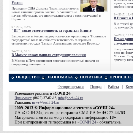
России
взрывов, кот
арабской рес
Президент США Дональд Трамп может ввести
новые санкции против России. В Вашингтоне
9-4-2017, 13:45
начали обсуждать ограничительные меры в связи ситуацией в
В Египте в 
Сирии...»
В коптской ц
9-4-2017, 16:46
по случаю Ве
"ИГ" взяло ответственность за теракты в Египте
9-4-2017, 13:13
Запрещенная в России террористическая организация "Исламское
Неожиданны
государство" взяла на себя ответственность за взрывы в
столкновен
египетских городах Танта и Александрия, передает Reuters..»
Следственный
9-4-2017, 16:31
дело по факт
В Москве ножом ранили сотрудницу полиции
Москвы. Сотр
причину ката
В Москве в Петроверигском переулке неизвестный напали на
сотрудницу полиции..»
ОБЩЕСТВО
ЭКОНОМИКА
ПОЛИТИКА
ПРОИСШЕС
Фоторепортажи
|
Погода
|
Работа
|
Ком
Размещение рекламы в «СОЧИ 24»
Прайс-лист
, (8622) 37-62-16,
info@sochi-24.ru
Редакция:
news@sochi-24.ru
2009–2013 © Информационное агентство «СОЧИ 24»
ИА «СОЧИ 24», св-во регистрации СМИ ИА № ФС 77-44763
Материалы агентства могут содержать информацию
18+
При цитировании гиперссылка на «
СОЧИ 24
» обязательна.