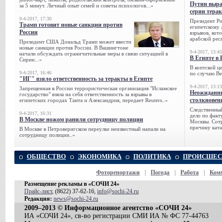
Путин выра
за 5 минут. Личный опыт семей и советы психологов...»
серии тера
9-4-2017, 17:30
Президент Р
Трамп готовит новые санкции против
египетскому 
России
взрывов, кот
арабской рес
Президент США Дональд Трамп может ввести
новые санкции против России. В Вашингтоне
9-4-2017, 13:45
начали обсуждать ограничительные меры в связи ситуацией в
В Египте в 
Сирии...»
В коптской ц
9-4-2017, 16:46
по случаю Ве
"ИГ" взяло ответственность за теракты в Египте
9-4-2017, 13:13
Запрещенная в России террористическая организация "Исламское
Неожиданны
государство" взяла на себя ответственность за взрывы в
столкновен
египетских городах Танта и Александрия, передает Reuters..»
Следственный
9-4-2017, 16:31
дело по факт
В Москве ножом ранили сотрудницу полиции
Москвы. Сотр
причину ката
В Москве в Петроверигском переулке неизвестный напали на
сотрудницу полиции..»
ОБЩЕСТВО
ЭКОНОМИКА
ПОЛИТИКА
ПРОИСШЕС
Фоторепортажи
|
Погода
|
Работа
|
Ком
Размещение рекламы в «СОЧИ 24»
Прайс-лист
, (8622) 37-62-16,
info@sochi-24.ru
Редакция:
news@sochi-24.ru
2009–2013 © Информационное агентство «СОЧИ 24»
ИА «СОЧИ 24», св-во регистрации СМИ ИА № ФС 77-44763