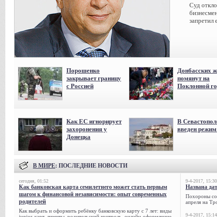
Суд откл
бизнесмен
запретил 
Порошенко
Донбасских ж
закрывает границу
помянут на
с Россией
Поклонной го
Как ЕС игнорирует
В Севастопол
захоронения у
введен режи
Донецка
В МИРЕ
: ПОСЛЕДНИЕ НОВОСТИ
сегодня, 01:52
9-4-2017, 15:30
Как банковская карта семилетнего может стать первым
Названа да
шагом к финансовой независимости: опыт современных
Похороны сов
родителей
апреля на Тр
Как выбрать и оформить ребёнку банковскую карту с 7 лет: виды
9-4-2017, 15:14
junior-карт, лимиты, родительский контроль, онлайн-оформление