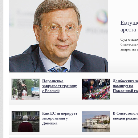
Евтуше
ареста
Суд откл
бизнесмен
запретил 
Порошенко
Донбасских ж
закрывает границу
помянут на
с Россией
Поклонной го
Как ЕС игнорирует
В Севастопол
захоронения у
введен режи
Донецка