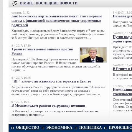
В МИРЕ
: ПОСЛЕДНИЕ НОВОСТИ
сегодня, 01:52
9-4-2017, 15:30
Как банковская карта семилетнего может стать первым
Названа да
шагом к финансовой независимости: опыт современных
Похороны сов
родителей
апреля на Тр
Как выбрать и оформить ребёнку банковскую карту с 7 лет: виды
9-4-2017, 15:14
junior-карт, лимиты, родительский контроль, онлайн-оформление
Путин выра
за 5 минут. Личный опыт семей и советы психологов...»
серии тера
9-4-2017, 17:30
Президент Р
Трамп готовит новые санкции против
египетскому 
России
взрывов, кот
арабской рес
Президент США Дональд Трамп может ввести
новые санкции против России. В Вашингтоне
9-4-2017, 13:45
начали обсуждать ограничительные меры в связи ситуацией в
В Египте в 
Сирии...»
В коптской ц
9-4-2017, 16:46
по случаю Ве
"ИГ" взяло ответственность за теракты в Египте
9-4-2017, 13:13
Запрещенная в России террористическая организация "Исламское
Неожиданны
государство" взяла на себя ответственность за взрывы в
столкновен
египетских городах Танта и Александрия, передает Reuters..»
Следственный
9-4-2017, 16:31
дело по факт
В Москве ножом ранили сотрудницу полиции
Москвы. Сотр
причину ката
В Москве в Петроверигском переулке неизвестный напали на
сотрудницу полиции..»
ОБЩЕСТВО
ЭКОНОМИКА
ПОЛИТИКА
ПРОИСШЕС