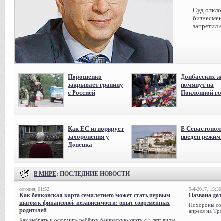
Суд откл
бизнесмен
запретил 
Порошенко
Донбасских ж
закрывает границу
помянут на
с Россией
Поклонной го
Как ЕС игнорирует
В Севастопол
захоронения у
введен режи
Донецка
В МИРЕ
: ПОСЛЕДНИЕ НОВОСТИ
сегодня, 01:52
9-4-2017, 15:30
Как банковская карта семилетнего может стать первым
Названа да
шагом к финансовой независимости: опыт современных
Похороны сов
родителей
апреля на Тр
Как выбрать и оформить ребёнку банковскую карту с 7 лет: виды