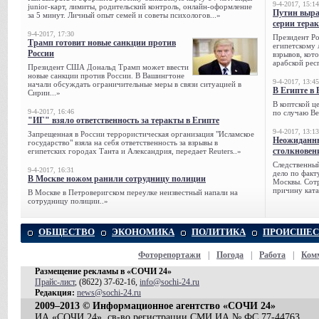
9-4-2017, 15:14
junior-карт, лимиты, родительский контроль, онлайн-оформление
Путин выра
за 5 минут. Личный опыт семей и советы психологов...»
серии тера
9-4-2017, 17:30
Президент Р
Трамп готовит новые санкции против
египетскому 
России
взрывов, кот
арабской рес
Президент США Дональд Трамп может ввести
новые санкции против России. В Вашингтоне
9-4-2017, 13:45
начали обсуждать ограничительные меры в связи ситуацией в
В Египте в 
Сирии...»
В коптской ц
9-4-2017, 16:46
по случаю Ве
"ИГ" взяло ответственность за теракты в Египте
9-4-2017, 13:13
Запрещенная в России террористическая организация "Исламское
Неожиданны
государство" взяла на себя ответственность за взрывы в
столкновен
египетских городах Танта и Александрия, передает Reuters..»
Следственный
9-4-2017, 16:31
дело по факт
В Москве ножом ранили сотрудницу полиции
Москвы. Сотр
причину ката
В Москве в Петроверигском переулке неизвестный напали на
сотрудницу полиции..»
ОБЩЕСТВО
ЭКОНОМИКА
ПОЛИТИКА
ПРОИСШЕС
Фоторепортажи
|
Погода
|
Работа
|
Ком
Размещение рекламы в «СОЧИ 24»
Прайс-лист
, (8622) 37-62-16,
info@sochi-24.ru
Редакция:
news@sochi-24.ru
2009–2013 © Информационное агентство «СОЧИ 24»
ИА «СОЧИ 24», св-во регистрации СМИ ИА № ФС 77-44763