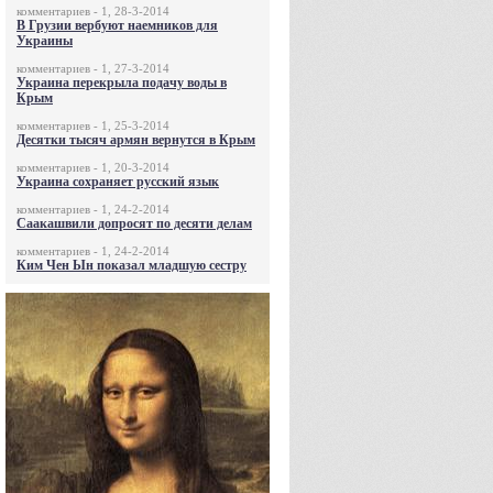
комментариев - 1, 28-3-2014
В Грузии вербуют наемников для
Украины
комментариев - 1, 27-3-2014
Украина перекрыла подачу воды в
Крым
комментариев - 1, 25-3-2014
Десятки тысяч армян вернутся в Крым
комментариев - 1, 20-3-2014
Украина сохраняет русский язык
комментариев - 1, 24-2-2014
Саакашвили допросят по десяти делам
комментариев - 1, 24-2-2014
Ким Чен Ын показал младшую сестру