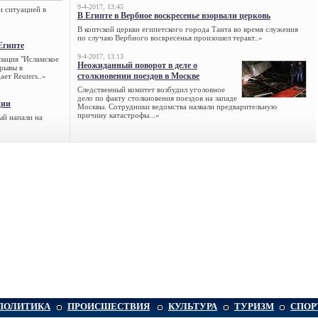
9-4-2017, 13:45
и ситуацией в
В Египте в Вербное воскресенье взорвали церковь
В коптской церкви египетского города Танта во время служения
по случаю Вербного воскресенья произошел теракт..»
Египте
9-4-2017, 13:13
зация "Исламское
Неожиданный поворот в деле о
зрывы в
столкновении поездов в Москве
ет Reuters..»
Следственный комитет возбудил уголовное
дело по факту столкновения поездов на западе
ции
Москвы. Сотрудники ведомства назвали предварительную
причину катастрофы...»
ый напали на
ПОЛИТИКА
ПРОИСШЕСТВИЯ
КУЛЬТУРА
ТУРИЗМ
СПОР