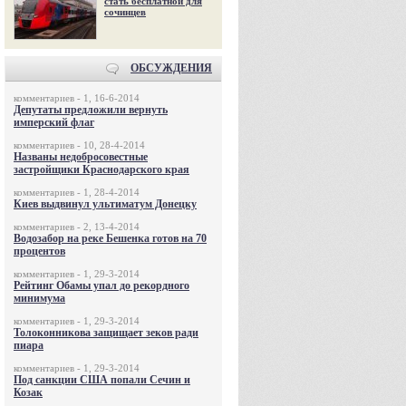
стать бесплатной для
сочинцев
ОБСУЖДЕНИЯ
комментариев - 1, 16-6-2014
Депутаты предложили вернуть
имперский флаг
комментариев - 10, 28-4-2014
Названы недобросовестные
застройщики Краснодарского края
комментариев - 1, 28-4-2014
Киев выдвинул ультиматум Донецку
комментариев - 2, 13-4-2014
Водозабор на реке Бешенка готов на 70
процентов
комментариев - 1, 29-3-2014
Рейтинг Обамы упал до рекордного
минимума
комментариев - 1, 29-3-2014
Толоконникова защищает зеков ради
пиара
комментариев - 1, 29-3-2014
Под санкции США попали Сечин и
Козак