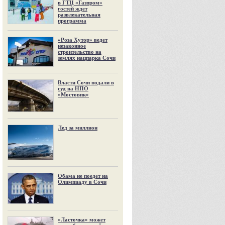
в ГТЦ «Газпром»
гостей ждет
развлекательная
программа
«Роза Хутор» ведет
незаконное
строительство на
землях нацпарка Сочи
Власти Сочи подали в
суд на НПО
«Мостовик»
Лед за миллион
Обама не поедет на
Олимпиаду в Сочи
«Ласточка» может