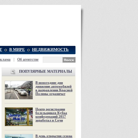
Т
В МИРЕ
НЕДВИЖИМОСТЬ
еклама
|
Об агентстве
ПОПУЛЯРНЫЕ МАТЕРИАЛЫ
В новогодние дни
движение автомобилей
в направлении Красной
Поляны ограничат
Центр регистрации
болельщиков Кубка
конфедераций 2017
заработал в Сочи
В день открытия сезона