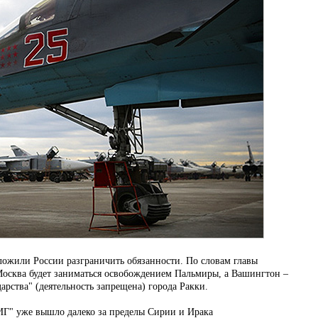
ожили России разграничить обязанности. По словам главы
Москва будет заниматься освобождением Пальмиры, а Вашингтон –
арства" (деятельность запрещена) города Ракки.
ИГ" уже вышло далеко за пределы Сирии и Ирака