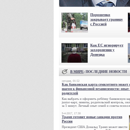
Порошенко
закрывает границу
с Россией
Как ЕС игнорирует
захоронения у
Донецка
В МИРЕ
: ПОСЛЕДНИЕ НОВОСТИ
сегодня, 01:52
Как банковская карта семилетнего может 
шагом к финансовой независимости: опыт
родителей
Как выбрать и оформить ребёнку банковскую кар
junior-карт, лимиты, родительский контроль, о
за 5 минут. Личный опыт семей и советы психол
9-4-2017, 17:30
Трамп готовит новые санкции против
России
Президент США Дональд Трамп может ввести