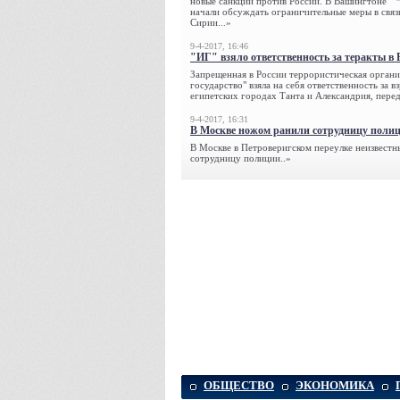
новые санкции против России. В Вашингтоне
начали обсуждать ограничительные меры в связ
Сирии...»
9-4-2017, 16:46
"ИГ" взяло ответственность за теракты в 
Запрещенная в России террористическая органи
государство" взяла на себя ответственность за в
египетских городах Танта и Александрия, переда
9-4-2017, 16:31
В Москве ножом ранили сотрудницу поли
В Москве в Петроверигском переулке неизвестн
сотрудницу полиции..»
ОБЩЕСТВО
ЭКОНОМИКА