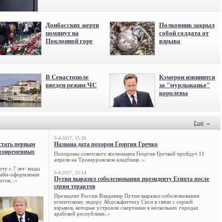
Донбасских жертв
Полковник закрыл
помянут на
собой солдата от
Поклонной горе
взрыва
В Севастополе
Кэмерон извинится
введен режим ЧС
за "мурлыканье"
королевы
Ещё
→
9-4-2017, 15:30
стать первым
Названа дата похорон Георгия Гречко
 современных
Похороны советского космонавта Георгия Гречкой пройдут 11
апреля на Троекуровском кладбище..»
ту с 7 лет: виды
9-4-2017, 15:14
нлайн-оформление
Путин выразил соболезнования президенту Египта после
огов...»
серии терактов
Президент России Владимир Путин выразил соболезнования
египетскому лидеру Абдельфаттаху Сиси в связи с серией
взрывов, которые устроили смертники в нескольких городах
арабской республики..»