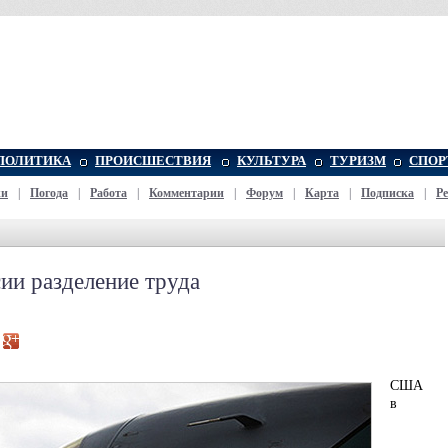
ПОЛИТИКА
ПРОИСШЕСТВИЯ
КУЛЬТУРА
ТУРИЗМ
СПОР
жи
|
Погода
|
Работа
|
Комментарии
|
Форум
|
Карта
|
Подписка
|
Р
и разделение труда
США
в