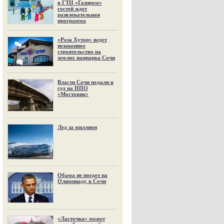
в ГТЦ «Газпром»
гостей ждет
развлекательная
программа
«Роза Хутор» ведет
незаконное
строительство на
землях нацпарка Сочи
Власти Сочи подали в
суд на НПО
«Мостовик»
Лед за миллион
Обама не поедет на
Олимпиаду в Сочи
«Ласточка» может