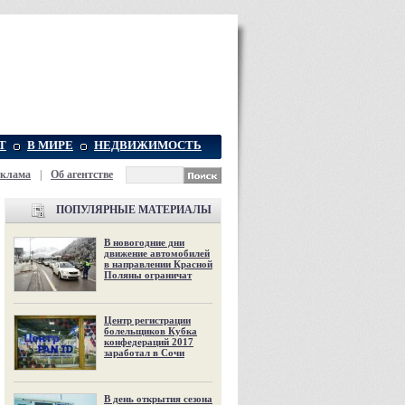
Т
В МИРЕ
НЕДВИЖИМОСТЬ
еклама
|
Об агентстве
ПОПУЛЯРНЫЕ МАТЕРИАЛЫ
В новогодние дни
движение автомобилей
в направлении Красной
Поляны ограничат
Центр регистрации
болельщиков Кубка
конфедераций 2017
заработал в Сочи
В день открытия сезона