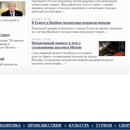
Президент России Владимир Путин выразил соболезнования
египетскому лидеру Абдельфаттаху Сиси в связи с серией
взрывов, которые устроили смертники в нескольких городах
арабской республики..»
9-4-2017, 13:45
и ситуацией в
В Египте в Вербное воскресенье взорвали церковь
В коптской церкви египетского города Танта во время служения
по случаю Вербного воскресенья произошел теракт..»
Египте
9-4-2017, 13:13
зация "Исламское
Неожиданный поворот в деле о
зрывы в
столкновении поездов в Москве
ет Reuters..»
Следственный комитет возбудил уголовное
дело по факту столкновения поездов на западе
ции
Москвы. Сотрудники ведомства назвали предварительную
причину катастрофы...»
ый напали на
ПОЛИТИКА
ПРОИСШЕСТВИЯ
КУЛЬТУРА
ТУРИЗМ
СПОР