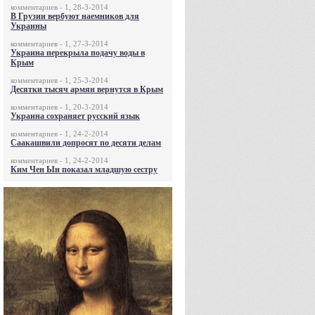
комментариев - 1, 28-3-2014
В Грузии вербуют наемников для
Украины
комментариев - 1, 27-3-2014
Украина перекрыла подачу воды в
Крым
комментариев - 1, 25-3-2014
Десятки тысяч армян вернутся в Крым
комментариев - 1, 20-3-2014
Украина сохраняет русский язык
комментариев - 1, 24-2-2014
Саакашвили допросят по десяти делам
комментариев - 1, 24-2-2014
Ким Чен Ын показал младшую сестру