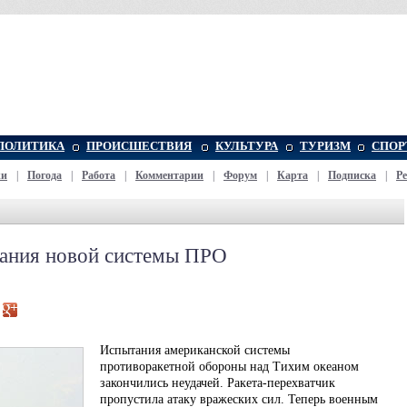
ПОЛИТИКА
ПРОИСШЕСТВИЯ
КУЛЬТУРА
ТУРИЗМ
СПОР
жи
|
Погода
|
Работа
|
Комментарии
|
Форум
|
Карта
|
Подписка
|
Р
ания новой системы ПРО
Испытания американской системы
противоракетной обороны над Тихим океаном
закончились неудачей. Ракета-перехватчик
пропустила атаку вражеских сил. Теперь военным