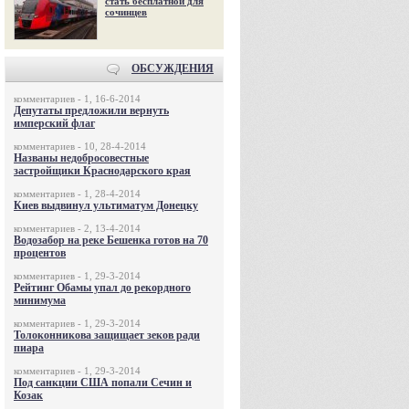
стать бесплатной для
сочинцев
ОБСУЖДЕНИЯ
комментариев - 1, 16-6-2014
Депутаты предложили вернуть
имперский флаг
комментариев - 10, 28-4-2014
Названы недобросовестные
застройщики Краснодарского края
комментариев - 1, 28-4-2014
Киев выдвинул ультиматум Донецку
комментариев - 2, 13-4-2014
Водозабор на реке Бешенка готов на 70
процентов
комментариев - 1, 29-3-2014
Рейтинг Обамы упал до рекордного
минимума
комментариев - 1, 29-3-2014
Толоконникова защищает зеков ради
пиара
комментариев - 1, 29-3-2014
Под санкции США попали Сечин и
Козак