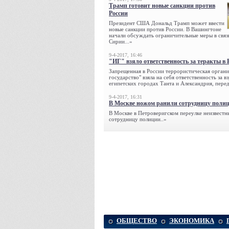
Трамп готовит новые санкции против
России
Президент США Дональд Трамп может ввести
новые санкции против России. В Вашингтоне
начали обсуждать ограничительные меры в связ
Сирии...»
9-4-2017, 16:46
"ИГ" взяло ответственность за теракты в 
Запрещенная в России террористическая органи
государство" взяла на себя ответственность за в
египетских городах Танта и Александрия, переда
9-4-2017, 16:31
В Москве ножом ранили сотрудницу поли
В Москве в Петроверигском переулке неизвестн
сотрудницу полиции..»
ОБЩЕСТВО
ЭКОНОМИКА