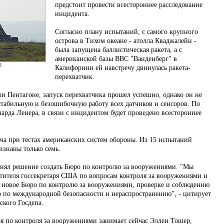
предстоит провести всестороннее расследование
инцидента.
Согласно плану испытаний, с самого крупного
острова в Тихом океане - атолла Кваджалейн -
была запущена баллистическая ракета, а с
американской базы ВВС "Ванденберг" в
О
Калифорнии ей навстречу двинулась ракета-
перехватчик.
и Пентагоне, запуск перехватчика прошел успешно, однако он не
 стабильную и безошибочную работу всех датчиков и сенсоров. По
чарда Ленера, в связи с инцидентом будет проведено всестороннее
ача при тестах американских систем обороны. Из 15 испытаний
знаны только семь.
ял решение создать Бюро по контролю за вооружениями. "Мы
тителя госсекретаря США по вопросам контроля за вооружениями и
 новое Бюро по контролю за вооружениями, проверке и соблюдению
 по международной безопасности и нераспространению", - цитирует
ского Госдепа.
ря по контроля за вооружениями занимает сейчас Эллен Тошер,