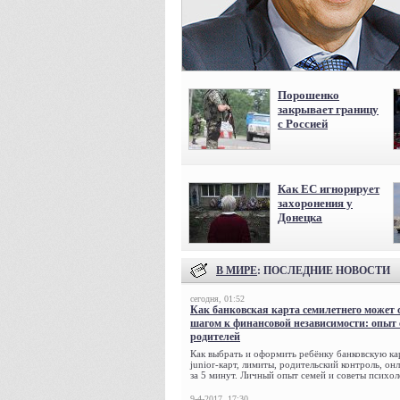
Порошенко
закрывает границу
с Россией
Как ЕС игнорирует
захоронения у
Донецка
В МИРЕ
: ПОСЛЕДНИЕ НОВОСТИ
сегодня, 01:52
Как банковская карта семилетнего может 
шагом к финансовой независимости: опыт
родителей
Как выбрать и оформить ребёнку банковскую кар
junior-карт, лимиты, родительский контроль, о
за 5 минут. Личный опыт семей и советы психол
9-4-2017, 17:30