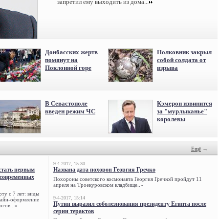
запретил ему выходить из дома...
Донбасских жертв
Полковник закрыл
помянут на
собой солдата от
Поклонной горе
взрыва
В Севастополе
Кэмерон извинится
введен режим ЧС
за "мурлыканье"
королевы
Ещё
→
9-4-2017, 15:30
стать первым
Названа дата похорон Георгия Гречко
 современных
Похороны советского космонавта Георгия Гречкой пройдут 11
апреля на Троекуровском кладбище..»
ту с 7 лет: виды
9-4-2017, 15:14
нлайн-оформление
Путин выразил соболезнования президенту Египта после
огов...»
серии терактов