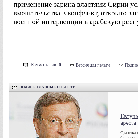
применение зарина властями Сирии у
вмешательства в конфликт, открыто за
военной интервенции в арабскую респ
Комментарии:
0
Версия для печати
Подпис
В МИРЕ
: ГЛАВНЫЕ НОВОСТИ
Евтуше
ареста
Суд откл
бизнесмен