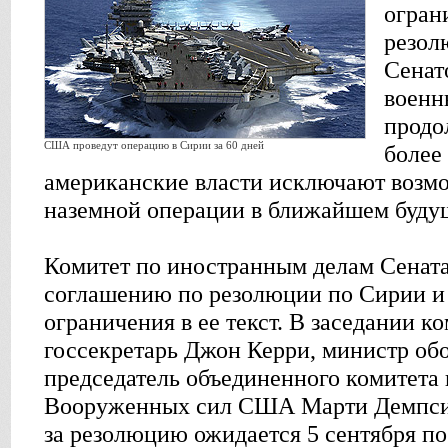
огран
резол
Сенат
военн
продо
США проведут операцию в Сирии за 60 дней
более
американские власти исключают возм
наземной операции в ближайшем буду
Комитет по иностранным делам Сена
соглашению по резолюции по Сирии и
ограничения в ее текст. В заседании к
госсекретарь Джон Керри, министр об
председатель объединенного комитета
Вооруженных сил США Марти Демпси.
за резолюцию ожидается 5 сентября п