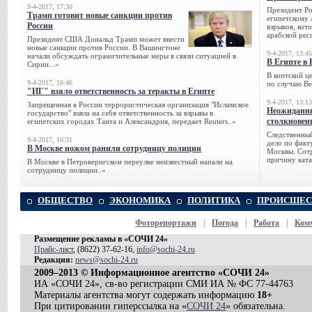
9-4-2017, 17:30
Президент Р
Трамп готовит новые санкции против
египетскому 
России
взрывов, кот
арабской рес
Президент США Дональд Трамп может ввести
новые санкции против России. В Вашингтоне
9-4-2017, 13:45
начали обсуждать ограничительные меры в связи ситуацией в
В Египте в 
Сирии...»
В коптской ц
9-4-2017, 16:46
по случаю Ве
"ИГ" взяло ответственность за теракты в Египте
9-4-2017, 13:13
Запрещенная в России террористическая организация "Исламское
Неожиданны
государство" взяла на себя ответственность за взрывы в
столкновен
египетских городах Танта и Александрия, передает Reuters..»
Следственный
9-4-2017, 16:31
дело по факт
В Москве ножом ранили сотрудницу полиции
Москвы. Сотр
причину ката
В Москве в Петроверигском переулке неизвестный напали на
сотрудницу полиции..»
ОБЩЕСТВО
ЭКОНОМИКА
ПОЛИТИКА
ПРОИСШЕС
Фоторепортажи
|
Погода
|
Работа
|
Ком
Размещение рекламы в «СОЧИ 24»
Прайс-лист
, (8622) 37-62-16,
info@sochi-24.ru
Редакция:
news@sochi-24.ru
2009–2013 © Информационное агентство «СОЧИ 24»
ИА «СОЧИ 24», св-во регистрации СМИ ИА № ФС 77-44763
Материалы агентства могут содержать информацию
18+
При цитировании гиперссылка на «
СОЧИ 24
» обязательна.