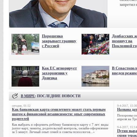
запретил 
Порошенко
Донбасских ж
закрывает границу
помянут на
с Россией
Поклонной го
Как ЕС игнорирует
В Севастопол
захоронения у
введен режи
Донецка
В МИРЕ
: ПОСЛЕДНИЕ НОВОСТИ
сегодня, 01:52
9-4-2017, 15:30
Как банковская карта семилетнего может стать первым
Названа да
шагом к финансовой независимости: опыт современных
Похороны сов
родителей
апреля на Тр
Как выбрать и оформить ребёнку банковскую карту с 7 лет: виды
9-4-2017, 15:14
junior-карт, лимиты, родительский контроль, онлайн-оформление
Путин выра
за 5 минут. Личный опыт семей и советы психологов...»
серии тера