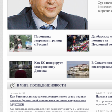
Суд откл
бизнесмен
запретил 
Порошенко
Донбасских ж
закрывает границу
помянут на
с Россией
Поклонной го
Как ЕС игнорирует
В Севастопол
захоронения у
введен режи
Донецка
В МИРЕ
: ПОСЛЕДНИЕ НОВОСТИ
сегодня, 01:52
9-4-2017, 15:30
Как банковская карта семилетнего может стать первым
Названа да
шагом к финансовой независимости: опыт современных
Похороны сов
родителей
апреля на Тр
Как выбрать и оформить ребёнку банковскую карту с 7 лет: виды
9-4-2017, 15:14
junior-карт, лимиты, родительский контроль, онлайн-оформление