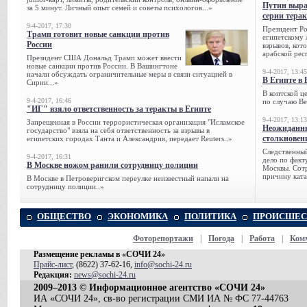
Путин выра
за 5 минут. Личный опыт семей и советы психологов...»
серии тера
9-4-2017, 17:30
Президент Р
Трамп готовит новые санкции против
египетскому 
России
взрывов, кот
арабской рес
Президент США Дональд Трамп может ввести
новые санкции против России. В Вашингтоне
9-4-2017, 13:45
начали обсуждать ограничительные меры в связи ситуацией в
В Египте в 
Сирии...»
В коптской ц
9-4-2017, 16:46
по случаю Ве
"ИГ" взяло ответственность за теракты в Египте
9-4-2017, 13:13
Запрещенная в России террористическая организация "Исламское
Неожиданны
государство" взяла на себя ответственность за взрывы в
столкновен
египетских городах Танта и Александрия, передает Reuters..»
Следственный
9-4-2017, 16:31
дело по факт
В Москве ножом ранили сотрудницу полиции
Москвы. Сотр
причину ката
В Москве в Петроверигском переулке неизвестный напали на
сотрудницу полиции..»
ОБЩЕСТВО
ЭКОНОМИКА
ПОЛИТИКА
ПРОИСШЕС
Фоторепортажи
|
Погода
|
Работа
|
Ком
Размещение рекламы в «СОЧИ 24»
Прайс-лист
, (8622) 37-62-16,
info@sochi-24.ru
Редакция:
news@sochi-24.ru
2009–2013 © Информационное агентство «СОЧИ 24»
ИА «СОЧИ 24», св-во регистрации СМИ ИА № ФС 77-44763