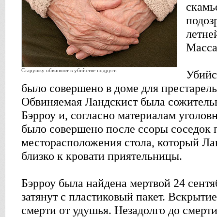
скамь
подоз
летне
Масса
Старушку обвиняют в убийстве подруги
Убийс
было совершено в доме для престарелы
Обвиняемая Ландскист была сожитель
Бэрроу и, согласно материалам уголов
было совершено после ссоры соседок 
месторасположения стола, который Ла
близко к кровати приятельницы.
Бэрроу была найдена мертвой 24 сентяб
затянут с пластиковый пакет. Вскрыти
смерти от удушья. Незадолго до смерт