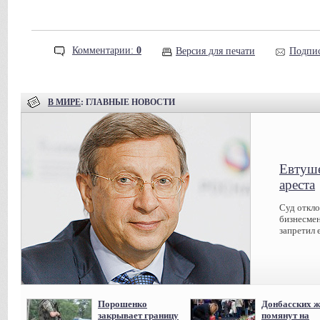
Комментарии:
0
Версия для печати
Подпис
В МИРЕ
: ГЛАВНЫЕ НОВОСТИ
Евтуше
ареста
Суд откл
бизнесмен
запретил 
Порошенко
Донбасских ж
закрывает границу
помянут на