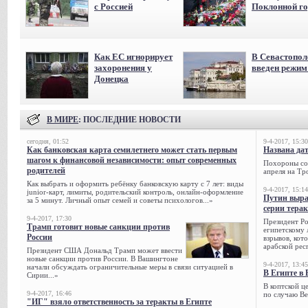
с Россией
Поклонной го
Как ЕС игнорирует
В Севастопол
захоронения у
введен режи
Донецка
В МИРЕ
: ПОСЛЕДНИЕ НОВОСТИ
сегодня, 01:52
9-4-2017, 15:30
Как банковская карта семилетнего может стать первым
Названа да
шагом к финансовой независимости: опыт современных
Похороны сов
родителей
апреля на Тр
Как выбрать и оформить ребёнку банковскую карту с 7 лет: виды
9-4-2017, 15:14
junior-карт, лимиты, родительский контроль, онлайн-оформление
Путин выра
за 5 минут. Личный опыт семей и советы психологов...»
серии тера
9-4-2017, 17:30
Президент Р
Трамп готовит новые санкции против
египетскому 
России
взрывов, кот
арабской рес
Президент США Дональд Трамп может ввести
новые санкции против России. В Вашингтоне
9-4-2017, 13:45
начали обсуждать ограничительные меры в связи ситуацией в
В Египте в 
Сирии...»
В коптской ц
9-4-2017, 16:46
по случаю Ве
"ИГ" взяло ответственность за теракты в Египте