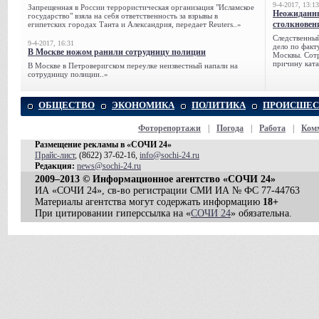
9-4-2017, 13:13
Запрещенная в России террористическая организация "Исламское
Неожиданны
государство" взяла на себя ответственность за взрывы в
столкновен
египетских городах Танта и Александрия, передает Reuters..»
Следственный
9-4-2017, 16:31
дело по факт
В Москве ножом ранили сотрудницу полиции
Москвы. Сотр
причину ката
В Москве в Петроверигском переулке неизвестный напали на
сотрудницу полиции..»
ОБЩЕСТВО
ЭКОНОМИКА
ПОЛИТИКА
ПРОИСШЕС
Фоторепортажи
|
Погода
|
Работа
|
Ком
Размещение рекламы в «СОЧИ 24»
Прайс-лист
, (8622) 37-62-16,
info@sochi-24.ru
Редакция:
news@sochi-24.ru
2009–2013 © Информационное агентство «СОЧИ 24»
ИА «СОЧИ 24», св-во регистрации СМИ ИА № ФС 77-44763
Материалы агентства могут содержать информацию
18+
При цитировании гиперссылка на «
СОЧИ 24
» обязательна.