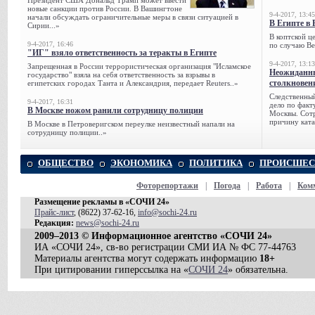
Президент США Дональд Трамп может ввести
новые санкции против России. В Вашингтоне
9-4-2017, 13:45
начали обсуждать ограничительные меры в связи ситуацией в
В Египте в 
Сирии...»
В коптской ц
9-4-2017, 16:46
по случаю Ве
"ИГ" взяло ответственность за теракты в Египте
9-4-2017, 13:13
Запрещенная в России террористическая организация "Исламское
Неожиданны
государство" взяла на себя ответственность за взрывы в
столкновен
египетских городах Танта и Александрия, передает Reuters..»
Следственный
9-4-2017, 16:31
дело по факт
В Москве ножом ранили сотрудницу полиции
Москвы. Сотр
причину ката
В Москве в Петроверигском переулке неизвестный напали на
сотрудницу полиции..»
ОБЩЕСТВО
ЭКОНОМИКА
ПОЛИТИКА
ПРОИСШЕС
Фоторепортажи
|
Погода
|
Работа
|
Ком
Размещение рекламы в «СОЧИ 24»
Прайс-лист
, (8622) 37-62-16,
info@sochi-24.ru
Редакция:
news@sochi-24.ru
2009–2013 © Информационное агентство «СОЧИ 24»
ИА «СОЧИ 24», св-во регистрации СМИ ИА № ФС 77-44763
Материалы агентства могут содержать информацию
18+
При цитировании гиперссылка на «
СОЧИ 24
» обязательна.