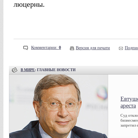
люцерны.
Комментарии:
0
Версия для печати
Подпис
В МИРЕ
: ГЛАВНЫЕ НОВОСТИ
Евтуше
ареста
Суд откл
бизнесмен
запретил 