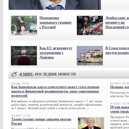
Порошенко
Донбасских ж
закрывает границу
помянут на
с Россией
Поклонной го
Как ЕС игнорирует
В Севастопол
захоронения у
введен режи
Донецка
В МИРЕ
: ПОСЛЕДНИЕ НОВОСТИ
сегодня, 01:52
9-4-2017, 15:30
Как банковская карта семилетнего может стать первым
Названа да
шагом к финансовой независимости: опыт современных
Похороны сов
родителей
апреля на Тр
Как выбрать и оформить ребёнку банковскую карту с 7 лет: виды
9-4-2017, 15:14
junior-карт, лимиты, родительский контроль, онлайн-оформление
Путин выра
за 5 минут. Личный опыт семей и советы психологов...»
серии тера
9-4-2017, 17:30
Президент Р
Трамп готовит новые санкции против
египетскому 
России
взрывов, кот
арабской рес