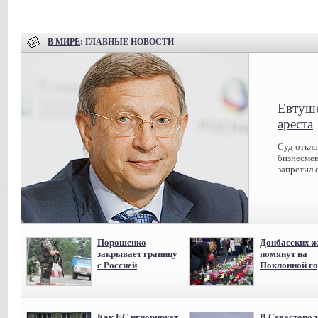
В МИРЕ
: ГЛАВНЫЕ НОВОСТИ
Евтуше
ареста
Суд откл
бизнесмен
запретил 
Порошенко
Донбасских ж
закрывает границу
помянут на
с Россией
Поклонной го
Как ЕС игнорирует
В Севастопол