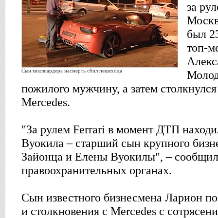
за рул
Москв
был 2
топ-м
Алекс
Сын миллиардера насмерть сбил пешехода
Молод
пожилого мужчину, а затем столкнулся
Mercedes.
"За рулем Ferrari в момент ДТП наход
Вуокила – старший сын крупного бизн
Зайонца и Елены Вуокилы", – сообщи
правоохранительных органах.
Сын известного бизнесмена Ларион по
и столкновения с Mercedes с сотрясен