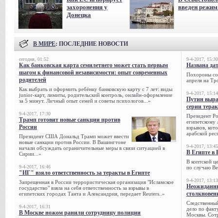
захоронения у
введен режи
Донецка
В МИРЕ
: ПОСЛЕДНИЕ НОВОСТИ
сегодня, 01:52
9-4-2017, 15:30
Как банковская карта семилетнего может стать первым
Названа да
шагом к финансовой независимости: опыт современных
Похороны сов
родителей
апреля на Тр
Как выбрать и оформить ребёнку банковскую карту с 7 лет: виды
9-4-2017, 15:14
junior-карт, лимиты, родительский контроль, онлайн-оформление
Путин выра
за 5 минут. Личный опыт семей и советы психологов...»
серии тера
9-4-2017, 17:30
Президент Р
Трамп готовит новые санкции против
египетскому 
России
взрывов, кот
арабской рес
Президент США Дональд Трамп может ввести
новые санкции против России. В Вашингтоне
9-4-2017, 13:45
начали обсуждать ограничительные меры в связи ситуацией в
В Египте в 
Сирии...»
В коптской ц
9-4-2017, 16:46
по случаю Ве
"ИГ" взяло ответственность за теракты в Египте
9-4-2017, 13:13
Запрещенная в России террористическая организация "Исламское
Неожиданны
государство" взяла на себя ответственность за взрывы в
столкновен
египетских городах Танта и Александрия, передает Reuters..»
Следственный
9-4-2017, 16:31
дело по факт
В Москве ножом ранили сотрудницу полиции
Москвы. Сотр