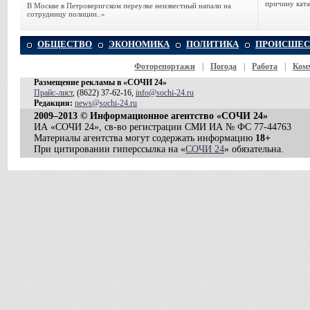
причину ката
В Москве в Петроверигском переулке неизвестный напали на
сотрудницу полиции..»
ОБЩЕСТВО
ЭКОНОМИКА
ПОЛИТИКА
ПРОИСШЕС
Фоторепортажи
|
Погода
|
Работа
|
Ком
Размещение рекламы в «СОЧИ 24»
Прайс-лист
, (8622) 37-62-16,
info@sochi-24.ru
Редакция:
news@sochi-24.ru
2009–2013 © Информационное агентство «СОЧИ 24»
ИА «СОЧИ 24», св-во регистрации СМИ ИА № ФС 77-44763
Материалы агентства могут содержать информацию
18+
При цитировании гиперссылка на «
СОЧИ 24
» обязательна.