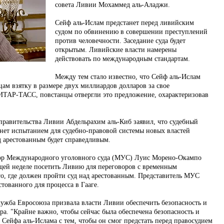
совета Ливии Мохаммед аль-Аладжи.
Сейф аль-Ислам предстанет перед ливийским
судом по обвинению в совершении преступлений
против человечности. Заседание суда будет
открытым. Ливийские власти намерены
действовать по международным стандартам.
Между тем стало известно, что Сейф аль-Ислам
ам взятку в размере двух миллиардов долларов за свое
 ИТАР-ТАСС, повстанцы отвергли это предложение, охарактеризовав
правительства Ливии Абдельрахим аль-Киб заявил, что судебный
нет испытанием для судебно-правовой системы новых властей
д арестованным будет справедливым.
рор Международного уголовного суда (МУС) Луис Морено-Окампо
щей неделе посетить Ливию для переговоров с временным
го, где должен пройти суд над арестованным. Представитель МУС
стованного для процесса в Гааге.
ужба Евросоюза призвала власти Ливии обеспечить безопасность и
а. "Крайне важно, чтобы сейчас была обеспечена безопасность и
Сейфа аль-Ислама с тем, чтобы он смог предстать перед правосудием