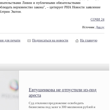
бязательствами Ливии и публичными обязательствами
облюдать верховенство закона", – цитирует РИА Новости заявление
Кэтрин Эштон.
СОЧИ 24
Источник:
Дни.ру
ия для печати
Подписаться на новости
На главную
Евтушенкова не отпустили из-под
ареста
Суд отклонил предложение освободить
бизнесмена под залог в 300 миллионов рублей и