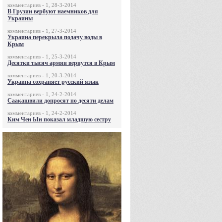
комментариев - 1, 28-3-2014
В Грузии вербуют наемников для
Украины
комментариев - 1, 27-3-2014
Украина перекрыла подачу воды в
Крым
комментариев - 1, 25-3-2014
Десятки тысяч армян вернутся в Крым
комментариев - 1, 20-3-2014
Украина сохраняет русский язык
комментариев - 1, 24-2-2014
Саакашвили допросят по десяти делам
комментариев - 1, 24-2-2014
Ким Чен Ын показал младшую сестру