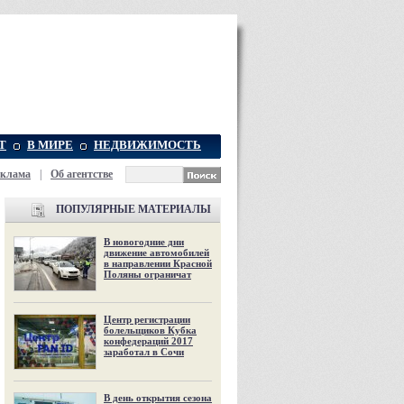
Т
В МИРЕ
НЕДВИЖИМОСТЬ
еклама
|
Об агентстве
ПОПУЛЯРНЫЕ МАТЕРИАЛЫ
В новогодние дни
движение автомобилей
в направлении Красной
Поляны ограничат
Центр регистрации
болельщиков Кубка
конфедераций 2017
заработал в Сочи
В день открытия сезона