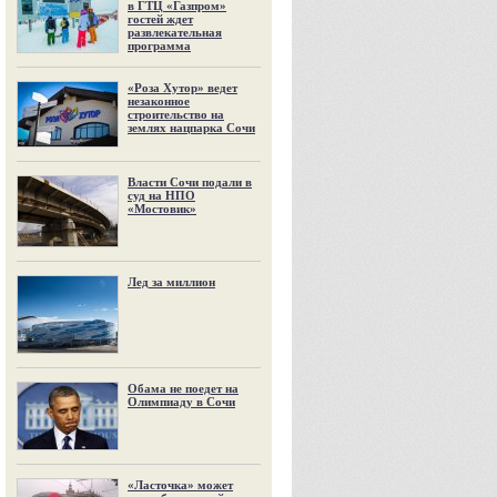
в ГТЦ «Газпром»
гостей ждет
развлекательная
программа
«Роза Хутор» ведет
незаконное
строительство на
землях нацпарка Сочи
Власти Сочи подали в
суд на НПО
«Мостовик»
Лед за миллион
Обама не поедет на
Олимпиаду в Сочи
«Ласточка» может