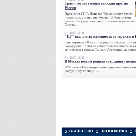
Трамп готовит новые санкции против
России
Президент США Дональд Трамп может ввести
новые санкции против России. В Вашингтоне
начали обсуждать ограничительные меры в связ
Сирии...»
9-4-2017, 16:46
"ИГ" взяло ответственность за теракты в 
Запрещенная в России террористическая органи
государство" взяла на себя ответственность за в
египетских городах Танта и Александрия, переда
9-4-2017, 16:31
В Москве ножом ранили сотрудницу поли
В Москве в Петроверигском переулке неизвестн
сотрудницу полиции..»
ОБЩЕСТВО
ЭКОНОМИКА