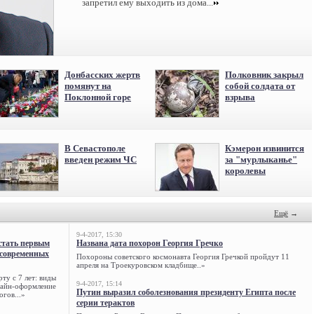
запретил ему выходить из дома...
Донбасских жертв
Полковник закрыл
помянут на
собой солдата от
Поклонной горе
взрыва
В Севастополе
Кэмерон извинится
введен режим ЧС
за "мурлыканье"
королевы
Ещё
→
9-4-2017, 15:30
стать первым
Названа дата похорон Георгия Гречко
 современных
Похороны советского космонавта Георгия Гречкой пройдут 11
апреля на Троекуровском кладбище..»
ту с 7 лет: виды
9-4-2017, 15:14
нлайн-оформление
Путин выразил соболезнования президенту Египта после
огов...»
серии терактов