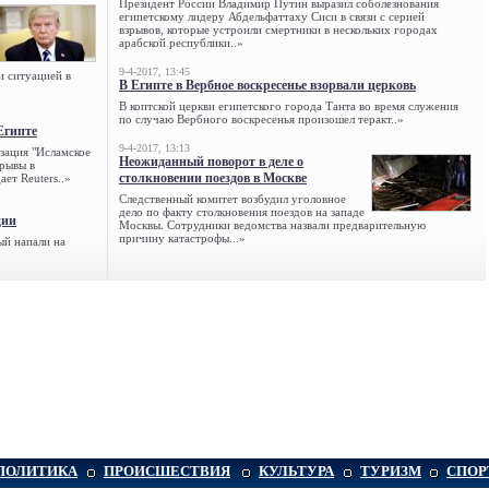
Президент России Владимир Путин выразил соболезнования
египетскому лидеру Абдельфаттаху Сиси в связи с серией
взрывов, которые устроили смертники в нескольких городах
арабской республики..»
9-4-2017, 13:45
и ситуацией в
В Египте в Вербное воскресенье взорвали церковь
В коптской церкви египетского города Танта во время служения
по случаю Вербного воскресенья произошел теракт..»
Египте
9-4-2017, 13:13
зация "Исламское
Неожиданный поворот в деле о
зрывы в
столкновении поездов в Москве
ет Reuters..»
Следственный комитет возбудил уголовное
дело по факту столкновения поездов на западе
ции
Москвы. Сотрудники ведомства назвали предварительную
причину катастрофы...»
ый напали на
ПОЛИТИКА
ПРОИСШЕСТВИЯ
КУЛЬТУРА
ТУРИЗМ
СПОР