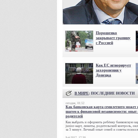
Порошенко
закрывает границу
с Россией
Как ЕС игнорирует
захоронения у
Донецка
В МИРЕ
: ПОСЛЕДНИЕ НОВОСТИ
сегодня, 01:52
Как банковская карта семилетнего может 
шагом к финансовой независимости: опыт
родителей
Как выбрать и оформить ребёнку банковскую кар
junior-карт, лимиты, родительский контроль, о
за 5 минут. Личный опыт семей и советы психол
9-4-2017, 17:30