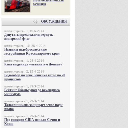
стать бесплатной для
сочинцев
ОБСУЖДЕНИЯ
комментариев - 1, 16-6-2014
Депутаты предложили вернуть
имперский флаг
комментариев - 10, 28-4-2014
Названы недобросовестные
застройщики Краснодарского края
комментариев - 1, 28-4-2014
Киев выдвинул ультиматум Донецку
комментариев - 2, 13-4-2014
Водозабор на реке Бешенка готов на 70
процентов
комментариев - 1, 29-3-2014
Рейтинг Обамы упал до рекордного
минимума
комментариев - 1, 29-3-2014
Толоконникова защищает зеков ради
пиара
комментариев - 1, 29-3-2014
Под санкции США попали Сечин и
Козак