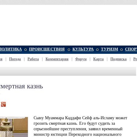
ПОЛИТИКА
ПРОИСШЕСТВИЯ
КУЛЬТУРА
ТУРИЗМ
СПОР
жи
|
Погода
|
Работа
|
Комментарии
|
Форум
|
Карта
|
Подписка
|
Р
мертная казнь
4
Сыну Муаммара Каддафи Сейф аль-Исламу может
грозить смертная казнь. Его будут судить за
серьезнейшие преступления, заявил временный
министр юстиции Переходного национального