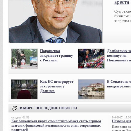
ареста
Суд откл
бизнесмен
запретил 
Порошенко
Донбасских ж
закрывает границу
помянут на
с Россией
Поклонной го
Как ЕС игнорирует
В Севастопол
захоронения у
введен режи
Донецка
В МИРЕ
: ПОСЛЕДНИЕ НОВОСТИ
сегодня, 01:52
9-4-2017, 15:30
Как банковская карта семилетнего может стать первым
Названа да
шагом к финансовой независимости: опыт современных
Похороны сов
родителей
апреля на Тр