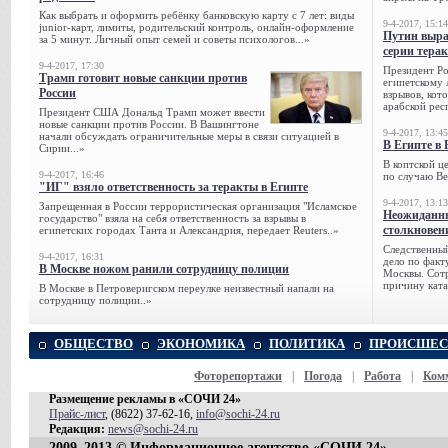
Как выбрать и оформить ребёнку банковскую карту с 7 лет: виды
9-4-2017, 15:14
junior-карт, лимиты, родительский контроль, онлайн-оформление
Путин выра
за 5 минут. Личный опыт семей и советы психологов...»
серии тера
9-4-2017, 17:30
Президент Р
Трамп готовит новые санкции против
египетскому 
России
взрывов, кот
арабской рес
Президент США Дональд Трамп может ввести
новые санкции против России. В Вашингтоне
9-4-2017, 13:45
начали обсуждать ограничительные меры в связи ситуацией в
В Египте в 
Сирии...»
В коптской ц
9-4-2017, 16:46
по случаю Ве
"ИГ" взяло ответственность за теракты в Египте
9-4-2017, 13:13
Запрещенная в России террористическая организация "Исламское
Неожиданны
государство" взяла на себя ответственность за взрывы в
столкновен
египетских городах Танта и Александрия, передает Reuters..»
Следственный
9-4-2017, 16:31
дело по факт
В Москве ножом ранили сотрудницу полиции
Москвы. Сотр
причину ката
В Москве в Петроверигском переулке неизвестный напали на
сотрудницу полиции..»
ОБЩЕСТВО
ЭКОНОМИКА
ПОЛИТИКА
ПРОИСШЕС
Фоторепортажи
|
Погода
|
Работа
|
Ком
Размещение рекламы в «СОЧИ 24»
Прайс-лист
, (8622) 37-62-16,
info@sochi-24.ru
Редакция:
news@sochi-24.ru
2009–2013 © Информационное агентство «СОЧИ 24»