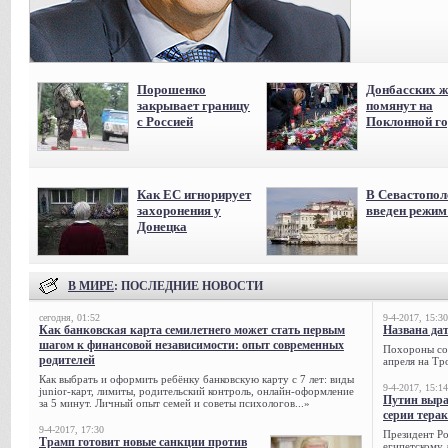
Порошенко
Донбасских ж
закрывает границу
помянут на
с Россией
Поклонной го
Как ЕС игнорирует
В Севастопол
захоронения у
введен режи
Донецка
В МИРЕ
: ПОСЛЕДНИЕ НОВОСТИ
сегодня, 01:52
9-4-2017, 15:30
Как банковская карта семилетнего может стать первым
Названа да
шагом к финансовой независимости: опыт современных
Похороны сов
родителей
апреля на Тр
Как выбрать и оформить ребёнку банковскую карту с 7 лет: виды
9-4-2017, 15:14
junior-карт, лимиты, родительский контроль, онлайн-оформление
Путин выра
за 5 минут. Личный опыт семей и советы психологов...»
серии тера
9-4-2017, 17:30
Президент Р
Трамп готовит новые санкции против
египетскому 