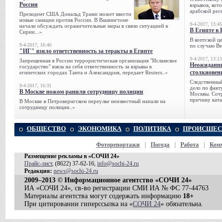
России
взрывов, кот
арабской рес
Президент США Дональд Трамп может ввести
новые санкции против России. В Вашингтоне
9-4-2017, 13:45
начали обсуждать ограничительные меры в связи ситуацией в
В Египте в 
Сирии...»
В коптской ц
9-4-2017, 16:46
по случаю Ве
"ИГ" взяло ответственность за теракты в Египте
9-4-2017, 13:13
Запрещенная в России террористическая организация "Исламское
Неожиданны
государство" взяла на себя ответственность за взрывы в
столкновен
египетских городах Танта и Александрия, передает Reuters..»
Следственный
9-4-2017, 16:31
дело по факт
В Москве ножом ранили сотрудницу полиции
Москвы. Сотр
причину ката
В Москве в Петроверигском переулке неизвестный напали на
сотрудницу полиции..»
ОБЩЕСТВО
ЭКОНОМИКА
ПОЛИТИКА
ПРОИСШЕС
Фоторепортажи
|
Погода
|
Работа
|
Ком
Размещение рекламы в «СОЧИ 24»
Прайс-лист
, (8622) 37-62-16,
info@sochi-24.ru
Редакция:
news@sochi-24.ru
2009–2013 © Информационное агентство «СОЧИ 24»
ИА «СОЧИ 24», св-во регистрации СМИ ИА № ФС 77-44763
Материалы агентства могут содержать информацию
18+
При цитировании гиперссылка на «
СОЧИ 24
» обязательна.