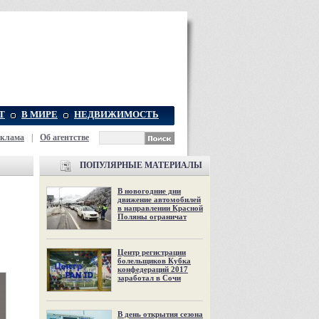
Т
В МИРЕ
НЕДВИЖИМОСТЬ
еклама
|
Об агентстве
ПОПУЛЯРНЫЕ МАТЕРИАЛЫ
В новогодние дни
движение автомобилей
в направлении Красной
Поляны ограничат
Центр регистрации
болельщиков Кубка
конфедераций 2017
заработал в Сочи
В день открытия сезона