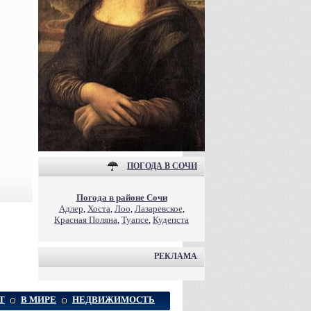
ПОГОДА В СОЧИ
Погода в районе Сочи
Адлер
,
Хоста
,
Лоо
,
Лазаревское
,
Красная Поляна
,
Туапсе
,
Кудепста
РЕКЛАМА
Т
В МИРЕ
НЕДВИЖИМОСТЬ