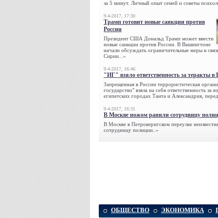
за 5 минут. Личный опыт семей и советы психол
9-4-2017, 17:30
Трамп готовит новые санкции против
России
Президент США Дональд Трамп может ввести
новые санкции против России. В Вашингтоне
начали обсуждать ограничительные меры в связ
Сирии...»
9-4-2017, 16:46
"ИГ" взяло ответственность за теракты в 
Запрещенная в России террористическая органи
государство" взяла на себя ответственность за в
египетских городах Танта и Александрия, переда
9-4-2017, 16:31
В Москве ножом ранили сотрудницу поли
В Москве в Петроверигском переулке неизвестн
сотрудницу полиции..»
ОБЩЕСТВО
ЭКОНОМИКА