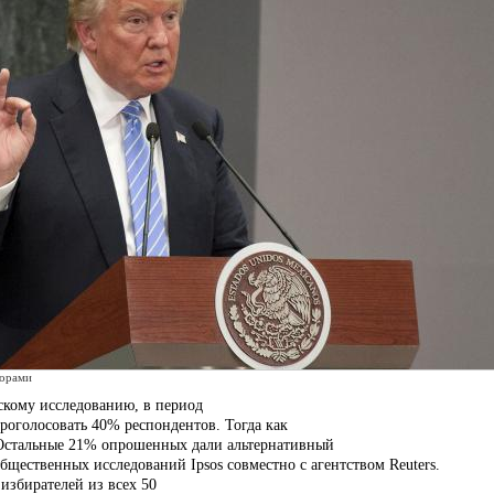
борами
скому исследованию, в период
проголосовать 40% респондентов. Тогда как
Остальные 21% опрошенных дали альтернативный
бщественных исследований Ipsos совместно с агентством Reuters.
збирателей из всех 50