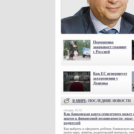
Порошенко
закрывает границу
с Россией
Как ЕС игнорирует
захоронения у
Донецка
В МИРЕ
: ПОСЛЕДНИЕ НОВОСТИ
сегодня, 01:52
Как банковская карта семилетнего может 
шагом к финансовой независимости: опыт
родителей
Как выбрать и оформить ребёнку банковскую кар
junior-карт, лимиты, родительский контроль, о