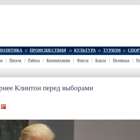
ПОЛИТИКА
ПРОИСШЕСТВИЯ
КУЛЬТУРА
ТУРИЗМ
СПОР
жи
|
Погода
|
Работа
|
Комментарии
|
Форум
|
Карта
|
Подписка
|
Р
ярнее Клинтон перед выборами