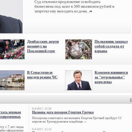
Суд отклонил предложение освободить
бизнесмена под залог в 300 миллионов рублей и
запретил ему выходить из дома...
Донбасских жертв
Полковник закрыл
помянут на
собой солдата от
Поклонной горе
взрыва
В Севастополе
Кэмерон извинится
введен режим ЧС
за "мурлыканье"
королевы
Е
9-4-2017, 15:30
стать первым
Названа дата похорон Георгия Гречко
 современных
Похороны советского космонавта Георгия Гречкой пройдут 11
апреля на Троекуровском кладбище..»
ту с 7 лет: виды
9-4-2017, 15:14
нлайн-оформление