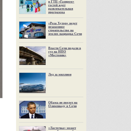
в ГТЦ «Газпром»
гостей ждет
развлекательная
программа
«Роза Хутор» ведет
незаконное
строительство на
землях нацпарка Сочи
Власти Сочи подали в
суд на НПО
«Мостовик»
Лед за миллион
Обама не поедет на
Олимпиаду в Сочи
«Ласточка» может