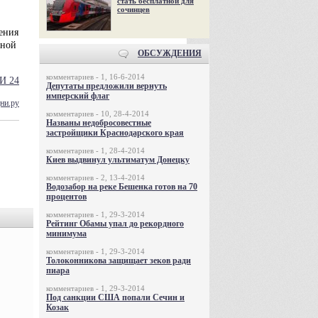
стать бесплатной для
сочинцев
ения
бной
ОБСУЖДЕНИЯ
комментариев - 1, 16-6-2014
И 24
Депутаты предложили вернуть
имперский флаг
ни.ру
комментариев - 10, 28-4-2014
Названы недобросовестные
застройщики Краснодарского края
комментариев - 1, 28-4-2014
Киев выдвинул ультиматум Донецку
комментариев - 2, 13-4-2014
Водозабор на реке Бешенка готов на 70
процентов
комментариев - 1, 29-3-2014
Рейтинг Обамы упал до рекордного
минимума
комментариев - 1, 29-3-2014
Толоконникова защищает зеков ради
пиара
комментариев - 1, 29-3-2014
Под санкции США попали Сечин и
Козак