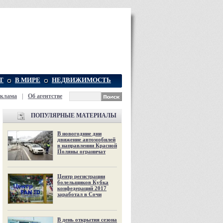
Т
В МИРЕ
НЕДВИЖИМОСТЬ
еклама
|
Об агентстве
ПОПУЛЯРНЫЕ МАТЕРИАЛЫ
В новогодние дни
движение автомобилей
в направлении Красной
Поляны ограничат
Центр регистрации
болельщиков Кубка
конфедераций 2017
заработал в Сочи
В день открытия сезона