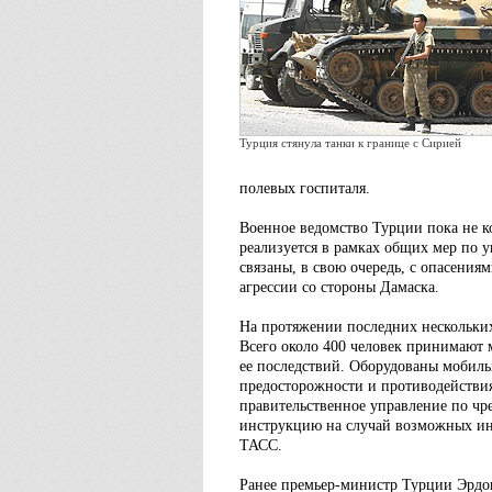
Турция стянула танки к границе с Сирией
полевых госпиталя.
Военное ведомство Турции пока не ко
реализуется в рамках общих мер по 
связаны, в свою очередь, с опасени
агрессии со стороны Дамаска.
На протяжении последних нескольки
Всего около 400 человек принимают
ее последствий. Оборудованы мобил
предосторожности и противодействия
правительственное управление по чр
инструкцию на случай возможных ин
ТАСС.
Ранее премьер-министр Турции Эрдог