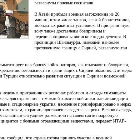
развернуты полевые госпитали.
В Хатай прибыла военная автоколонна из 20
машин, в том числе танков, легкой бронетехники,
мобильных ракетных установок. В приграничную
зону также доставлены боеприпасы и
передислоцированы воинские подразделения. В
провинции Шанлыурфа, имеющей наиболее
протяженную границу с Сирией, развернуто три
мментирует переброску войск, которая, как отмечают наблюдатели,
укреплению безопасности в граничащих с Сирией областях. Эти меры
ями Турции относительно развития ситуации в Сирии и возможной
х недель в приграничных регионах работают и отряды химзащиты.
 меры для отражения возможной химической атаки или ликвидации
ьные и стационарные укрытия, население проинформировано о мерах
 химатакам, к границе доставлены средства защиты. В свою очередь,
езвычайным ситуациям разместило на своем сайте подробную
цидентов с боевыми отравляющими веществами, передает ИТАР-
ан сообщил, что страна готова принять участие в военной