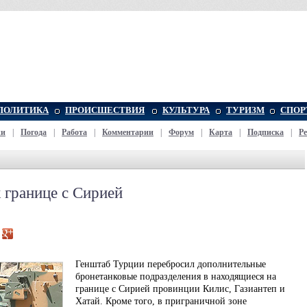
ПОЛИТИКА
ПРОИСШЕСТВИЯ
КУЛЬТУРА
ТУРИЗМ
СПОР
жи
|
Погода
|
Работа
|
Комментарии
|
Форум
|
Карта
|
Подписка
|
Р
к границе с Сирией
Генштаб Турции перебросил дополнительные
бронетанковые подразделения в находящиеся на
границе с Сирией провинции Килис, Газиантеп и
Хатай. Кроме того, в приграничной зоне