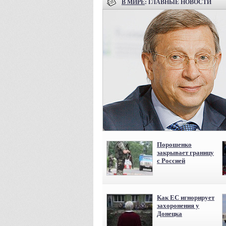
В МИРЕ
: ГЛАВНЫЕ НОВОСТИ
Порошенко
закрывает границу
с Россией
Как ЕС игнорирует
захоронения у
Донецка