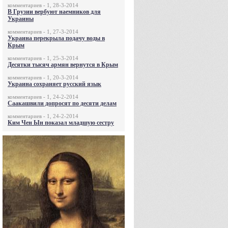
комментариев - 1, 28-3-2014
В Грузии вербуют наемников для
Украины
комментариев - 1, 27-3-2014
Украина перекрыла подачу воды в
Крым
комментариев - 1, 25-3-2014
Десятки тысяч армян вернутся в Крым
комментариев - 1, 20-3-2014
Украина сохраняет русский язык
комментариев - 1, 24-2-2014
Саакашвили допросят по десяти делам
комментариев - 1, 24-2-2014
Ким Чен Ын показал младшую сестру