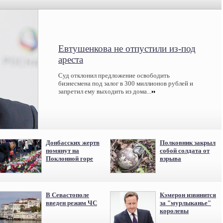
Евтушенкова не отпустили из-под
ареста
Суд отклонил предложение освободить
бизнесмена под залог в 300 миллионов рублей и
запретил ему выходить из дома...
Донбасских жертв
Полковник закрыл
помянут на
собой солдата от
Поклонной горе
взрыва
В Севастополе
Кэмерон извинится
введен режим ЧС
за "мурлыканье"
королевы