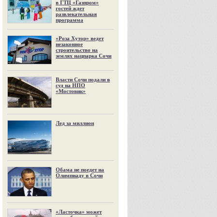
в ГТЦ «Газпром»
гостей ждет
развлекательная
программа
«Роза Хутор» ведет
незаконное
строительство на
землях нацпарка Сочи
Власти Сочи подали в
суд на НПО
«Мостовик»
Лед за миллион
Обама не поедет на
Олимпиаду в Сочи
«Ласточка» может