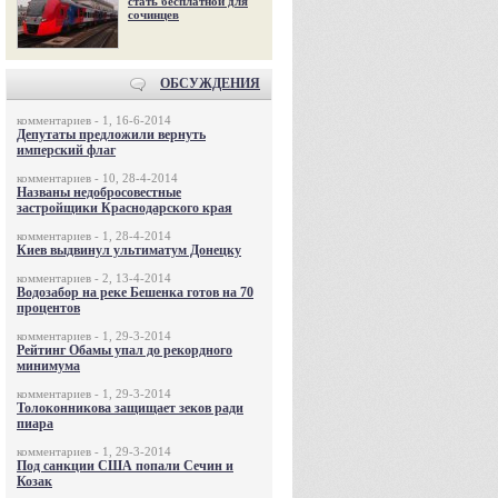
стать бесплатной для
сочинцев
ОБСУЖДЕНИЯ
комментариев - 1, 16-6-2014
Депутаты предложили вернуть
имперский флаг
комментариев - 10, 28-4-2014
Названы недобросовестные
застройщики Краснодарского края
комментариев - 1, 28-4-2014
Киев выдвинул ультиматум Донецку
комментариев - 2, 13-4-2014
Водозабор на реке Бешенка готов на 70
процентов
комментариев - 1, 29-3-2014
Рейтинг Обамы упал до рекордного
минимума
комментариев - 1, 29-3-2014
Толоконникова защищает зеков ради
пиара
комментариев - 1, 29-3-2014
Под санкции США попали Сечин и
Козак