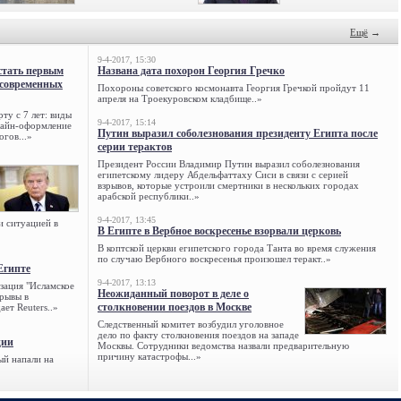
Ещё
→
9-4-2017, 15:30
стать первым
Названа дата похорон Георгия Гречко
 современных
Похороны советского космонавта Георгия Гречкой пройдут 11
апреля на Троекуровском кладбище..»
ту с 7 лет: виды
9-4-2017, 15:14
нлайн-оформление
Путин выразил соболезнования президенту Египта после
огов...»
серии терактов
Президент России Владимир Путин выразил соболезнования
египетскому лидеру Абдельфаттаху Сиси в связи с серией
взрывов, которые устроили смертники в нескольких городах
арабской республики..»
9-4-2017, 13:45
и ситуацией в
В Египте в Вербное воскресенье взорвали церковь
В коптской церкви египетского города Танта во время служения
по случаю Вербного воскресенья произошел теракт..»
Египте
9-4-2017, 13:13
зация "Исламское
Неожиданный поворот в деле о
зрывы в
столкновении поездов в Москве
ет Reuters..»
Следственный комитет возбудил уголовное
дело по факту столкновения поездов на западе
ции
Москвы. Сотрудники ведомства назвали предварительную
причину катастрофы...»
ый напали на