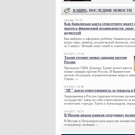
В МИРЕ
: ПОСЛЕДНИЕ НОВОСТИ
сегодня, 01:52
Как банковская карта семилетнего может 
шагом к финансовой независимости: опыт
родителей
Как выбрать и оформить ребёнку банковскую кар
junior-карт, лимиты, родительский контроль, о
за 5 минут. Личный опыт семей и советы психол
9-4-2017, 17:30
Трамп готовит новые санкции против
России
Президент США Дональд Трамп может ввести
новые санкции против России. В Вашингтоне
начали обсуждать ограничительные меры в связ
Сирии...»
9-4-2017, 16:46
"ИГ" взяло ответственность за теракты в 
Запрещенная в России террористическая органи
государство" взяла на себя ответственность за в
египетских городах Танта и Александрия, переда
9-4-2017, 16:31
В Москве ножом ранили сотрудницу поли
В Москве в Петроверигском переулке неизвестн
сотрудницу полиции..»