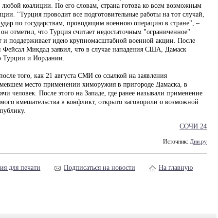
 любой коалиции. По его словам, страна готова ко всем возможным
ции. "Турция проводит все подготовительные работы на тот случай,
 удар по государствам, проводящим военною операцию в стране", –
 он отметил, что Турция считает недостаточным "ограниченное"
т и поддерживает идею крупномасштабной военной акции. После
 Фейсал Микдад заявил, что в случае нападения США, Дамаск
по Турции и Иордании.
осле того, как 21 августа СМИ со ссылкой на заявления
мевшем место применении химоружия в пригороде Дамаска, в
сячи человек. После этого на Западе, где ранее называли применение
мого вмешательства в конфликт, открыто заговорили о возможной
публику.
СОЧИ 24
Источник:
Дни.ру
ия для печати
Подписаться на новости
На главную