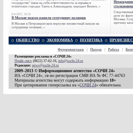
Неожиданны
государство" взяла на себя ответственность за взрывы в
столкновен
египетских городах Танта и Александрия, передает Reuters..»
Следственный
9-4-2017, 16:31
дело по факт
В Москве ножом ранили сотрудницу полиции
Москвы. Сотр
причину ката
В Москве в Петроверигском переулке неизвестный напали на
сотрудницу полиции..»
ОБЩЕСТВО
ЭКОНОМИКА
ПОЛИТИКА
ПРОИСШЕС
Фоторепортажи
|
Погода
|
Работа
|
Ком
Размещение рекламы в «СОЧИ 24»
Прайс-лист
, (8622) 37-62-16,
info@sochi-24.ru
Редакция:
news@sochi-24.ru
2009–2013 © Информационное агентство «СОЧИ 24»
ИА «СОЧИ 24», св-во регистрации СМИ ИА № ФС 77-44763
Материалы агентства могут содержать информацию
18+
При цитировании гиперссылка на «
СОЧИ 24
» обязательна.