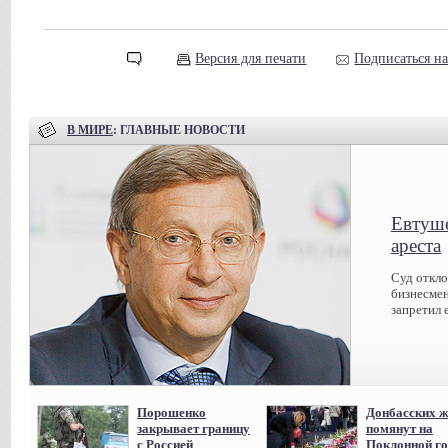
Версия для печати
Подписаться н
В МИРЕ
: ГЛАВНЫЕ НОВОСТИ
Евтуше
ареста
Суд откл
бизнесмен
запретил 
Порошенко
Донбасских ж
закрывает границу
помянут на
с Россией
Поклонной го