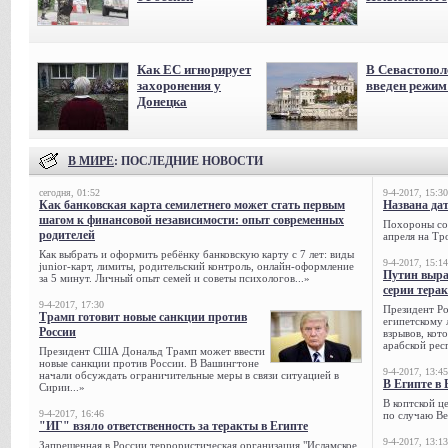
Как ЕС игнорирует
В Севастопол
захоронения у
введен режи
Донецка
В МИРЕ
: ПОСЛЕДНИЕ НОВОСТИ
сегодня, 01:52
9-4-2017, 15:30
Как банковская карта семилетнего может стать первым
Названа да
шагом к финансовой независимости: опыт современных
Похороны сов
родителей
апреля на Тр
Как выбрать и оформить ребёнку банковскую карту с 7 лет: виды
9-4-2017, 15:14
junior-карт, лимиты, родительский контроль, онлайн-оформление
Путин выра
за 5 минут. Личный опыт семей и советы психологов...»
серии тера
9-4-2017, 17:30
Президент Р
Трамп готовит новые санкции против
египетскому 
России
взрывов, кот
арабской рес
Президент США Дональд Трамп может ввести
новые санкции против России. В Вашингтоне
9-4-2017, 13:45
начали обсуждать ограничительные меры в связи ситуацией в
В Египте в 
Сирии...»
В коптской ц
9-4-2017, 16:46
по случаю Ве
"ИГ" взяло ответственность за теракты в Египте
9-4-2017, 13:13
Запрещенная в России террористическая организация "Исламское