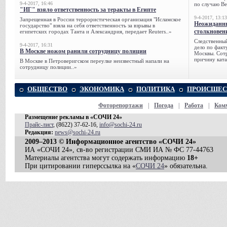
9-4-2017, 16:46
по случаю Ве
"ИГ" взяло ответственность за теракты в Египте
9-4-2017, 13:13
Запрещенная в России террористическая организация "Исламское
Неожиданны
государство" взяла на себя ответственность за взрывы в
столкновен
египетских городах Танта и Александрия, передает Reuters..»
Следственный
9-4-2017, 16:31
дело по факт
В Москве ножом ранили сотрудницу полиции
Москвы. Сотр
причину ката
В Москве в Петроверигском переулке неизвестный напали на
сотрудницу полиции..»
ОБЩЕСТВО
ЭКОНОМИКА
ПОЛИТИКА
ПРОИСШЕС
Фоторепортажи
|
Погода
|
Работа
|
Ком
Размещение рекламы в «СОЧИ 24»
Прайс-лист
, (8622) 37-62-16,
info@sochi-24.ru
Редакция:
news@sochi-24.ru
2009–2013 © Информационное агентство «СОЧИ 24»
ИА «СОЧИ 24», св-во регистрации СМИ ИА № ФС 77-44763
Материалы агентства могут содержать информацию
18+
При цитировании гиперссылка на «
СОЧИ 24
» обязательна.