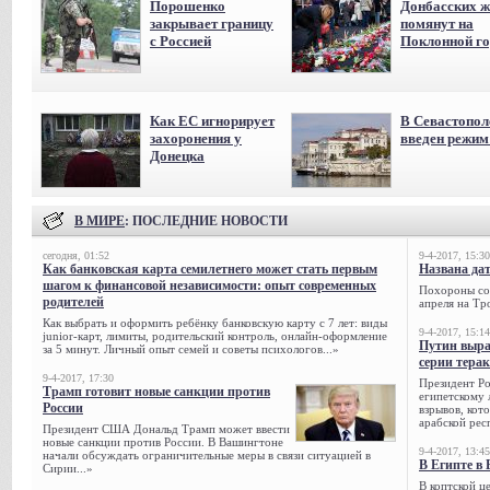
Порошенко
Донбасских ж
закрывает границу
помянут на
с Россией
Поклонной го
Как ЕС игнорирует
В Севастопол
захоронения у
введен режи
Донецка
В МИРЕ
: ПОСЛЕДНИЕ НОВОСТИ
сегодня, 01:52
9-4-2017, 15:30
Как банковская карта семилетнего может стать первым
Названа да
шагом к финансовой независимости: опыт современных
Похороны сов
родителей
апреля на Тр
Как выбрать и оформить ребёнку банковскую карту с 7 лет: виды
9-4-2017, 15:14
junior-карт, лимиты, родительский контроль, онлайн-оформление
Путин выра
за 5 минут. Личный опыт семей и советы психологов...»
серии тера
9-4-2017, 17:30
Президент Р
Трамп готовит новые санкции против
египетскому 
России
взрывов, кот
арабской рес
Президент США Дональд Трамп может ввести
новые санкции против России. В Вашингтоне
9-4-2017, 13:45
начали обсуждать ограничительные меры в связи ситуацией в
В Египте в 
Сирии...»
В коптской ц