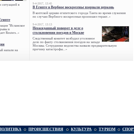
9-4-2017, 13:45
и ситуацией в
В Египте в Вербное воскресенье взорвали церковь
В коптской церкви египетского города Танта во время служения
по случаю Вербного воскресенья произошел теракт..»
Египте
9-4-2017, 13:13
зация "Исламское
Неожиданный поворот в деле о
зрывы в
столкновении поездов в Москве
ет Reuters..»
Следственный комитет возбудил уголовное
дело по факту столкновения поездов на западе
ции
Москвы. Сотрудники ведомства назвали предварительную
причину катастрофы...»
ый напали на
ПОЛИТИКА
ПРОИСШЕСТВИЯ
КУЛЬТУРА
ТУРИЗМ
СПОР