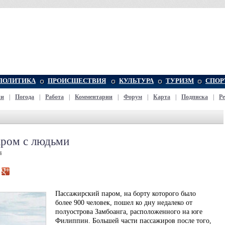
ПОЛИТИКА
ПРОИСШЕСТВИЯ
КУЛЬТУРА
ТУРИЗМ
СПОР
жи
|
Погода
|
Работа
|
Комментарии
|
Форум
|
Карта
|
Подписка
|
Р
аром с людьми
4
Пассажирский паром, на борту которого было
более 900 человек, пошел ко дну недалеко от
полуострова Замбоанга, расположенного на юге
Филиппин. Большей части пассажиров после того,