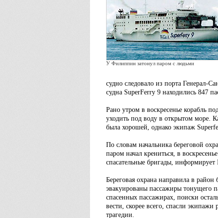
У Филиппин затонул паром с людьми
судно следовало из порта Генерал-Са
судна SuperFerry 9 находились 847 п
Рано утром в воскресенье корабль под
уходить под воду в открытом море. 
была хорошей, однако экипаж Superfe
По словам начальника береговой охр
паром начал крениться, в воскресень
спасательные бригады, информирует
Береговая охрана направила в район 
эвакуированы пассажиры тонущего па
спасенных пассажирах, поиски остал
вести, скорее всего, спасли экипажи
трагедии.