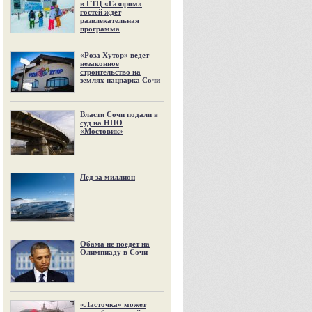
в ГТЦ «Газпром»
гостей ждет
развлекательная
программа
«Роза Хутор» ведет
незаконное
строительство на
землях нацпарка Сочи
Власти Сочи подали в
суд на НПО
«Мостовик»
Лед за миллион
Обама не поедет на
Олимпиаду в Сочи
«Ласточка» может