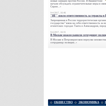
новые санкции против России. В Вашингтоне
начали обсуждать ограничительные меры в связ
Сирии...»
9-4-2017, 16:46
"ИГ" взяло ответственность за теракты в 
Запрещенная в России террористическая органи
государство" взяла на себя ответственность за в
египетских городах Танта и Александрия, переда
9-4-2017, 16:31
В Москве ножом ранили сотрудницу поли
В Москве в Петроверигском переулке неизвестн
сотрудницу полиции..»
ОБЩЕСТВО
ЭКОНОМИКА