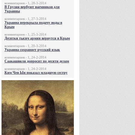
комментариев - 1, 28-3-2014
В Грузии вербуют наемников для
Украины
комментариев - 1, 27-3-2014
Украина перекрыла подачу воды в
Крым
комментариев - 1, 25-3-2014
Десятки тысяч армян вернутся в Крым
комментариев - 1, 20-3-2014
Украина сохраняет русский язык
комментариев - 1, 24-2-2014
Саакашвили допросят по десяти делам
комментариев - 1, 24-2-2014
Ким Чен Ын показал младшую сестру