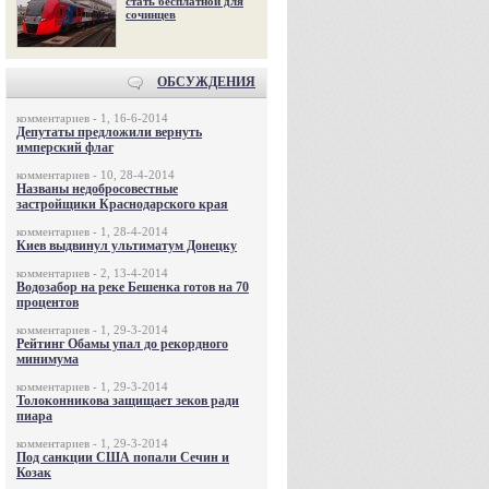
стать бесплатной для
сочинцев
ОБСУЖДЕНИЯ
комментариев - 1, 16-6-2014
Депутаты предложили вернуть
имперский флаг
комментариев - 10, 28-4-2014
Названы недобросовестные
застройщики Краснодарского края
комментариев - 1, 28-4-2014
Киев выдвинул ультиматум Донецку
комментариев - 2, 13-4-2014
Водозабор на реке Бешенка готов на 70
процентов
комментариев - 1, 29-3-2014
Рейтинг Обамы упал до рекордного
минимума
комментариев - 1, 29-3-2014
Толоконникова защищает зеков ради
пиара
комментариев - 1, 29-3-2014
Под санкции США попали Сечин и
Козак