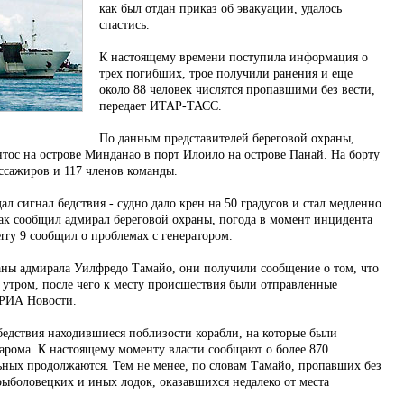
как был отдан приказ об эвакуации, удалось
спастись.
К настоящему времени поступила информация о
трех погибших, трое получили ранения и еще
около 88 человек числятся пропавшими без вести,
передает ИТАР-ТАСС.
По данным представителей береговой охраны,
нтос на острове Минданао в порт Илоило на острове Панай. На борту
ассажиров и 117 членов команды.
ал сигнал бедствия - судно дало крен на 50 градусов и стал медленно
Как сообщил адмирал береговой охраны, погода в момент инцидента
rry 9 сообщил о проблемах с генератором.
аны адмирала Уилфредо Тамайо, они получили сообщение о том, что
е утром, после чего к месту происшествия были отправленные
 РИА Новости.
бедствия находившиеся поблизости корабли, на которые были
рома. К настоящему моменту власти сообщают о более 870
ьных продолжаются. Тем не менее, по словам Тамайо, пропавших без
 рыболовецких и иных лодок, оказавшихся недалеко от места