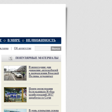
Т
В МИРЕ
НЕДВИЖИМОСТЬ
еклама
|
Об агентстве
ПОПУЛЯРНЫЕ МАТЕРИАЛЫ
В новогодние дни
движение автомобилей
в направлении Красной
Поляны ограничат
Центр регистрации
болельщиков Кубка
конфедераций 2017
заработал в Сочи
В день открытия сезона