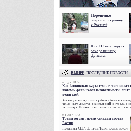
Порошенко
закрывает границу
с Россией
Как ЕС игнорирует
захоронения у
Донецка
В МИРЕ
: ПОСЛЕДНИЕ НОВОСТИ
сегодня, 01:52
Как банковская карта семилетнего может 
шагом к финансовой независимости: опыт
родителей
Как выбрать и оформить ребёнку банковскую кар
junior-карт, лимиты, родительский контроль, о
за 5 минут. Личный опыт семей и советы психол
9-4-2017, 17:30
Трамп готовит новые санкции против
России
Президент США Дональд Трамп может ввести