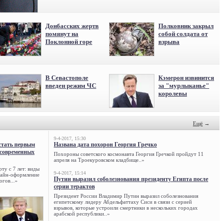
Донбасских жертв
Полковник закрыл
помянут на
собой солдата от
Поклонной горе
взрыва
В Севастополе
Кэмерон извинится
введен режим ЧС
за "мурлыканье"
королевы
Ещё
→
9-4-2017, 15:30
стать первым
Названа дата похорон Георгия Гречко
 современных
Похороны советского космонавта Георгия Гречкой пройдут 11
апреля на Троекуровском кладбище..»
ту с 7 лет: виды
9-4-2017, 15:14
нлайн-оформление
Путин выразил соболезнования президенту Египта после
огов...»
серии терактов
Президент России Владимир Путин выразил соболезнования
египетскому лидеру Абдельфаттаху Сиси в связи с серией
взрывов, которые устроили смертники в нескольких городах
арабской республики..»