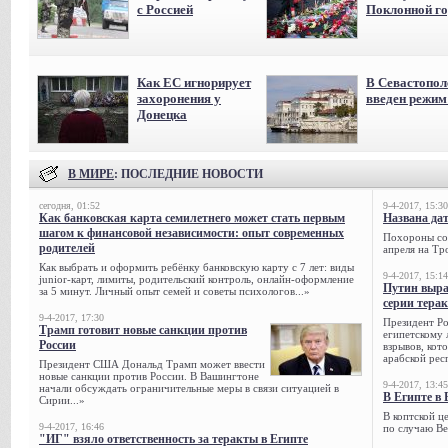
с Россией
Поклонной го
Как ЕС игнорирует
В Севастопол
захоронения у
введен режи
Донецка
В МИРЕ
: ПОСЛЕДНИЕ НОВОСТИ
сегодня, 01:52
9-4-2017, 15:30
Как банковская карта семилетнего может стать первым
Названа да
шагом к финансовой независимости: опыт современных
Похороны сов
родителей
апреля на Тр
Как выбрать и оформить ребёнку банковскую карту с 7 лет: виды
9-4-2017, 15:14
junior-карт, лимиты, родительский контроль, онлайн-оформление
Путин выра
за 5 минут. Личный опыт семей и советы психологов...»
серии тера
9-4-2017, 17:30
Президент Р
Трамп готовит новые санкции против
египетскому 
России
взрывов, кот
арабской рес
Президент США Дональд Трамп может ввести
новые санкции против России. В Вашингтоне
9-4-2017, 13:45
начали обсуждать ограничительные меры в связи ситуацией в
В Египте в 
Сирии...»
В коптской ц
9-4-2017, 16:46
по случаю Ве
"ИГ" взяло ответственность за теракты в Египте