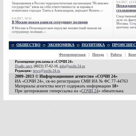
9-4-2017, 13:13
Запрещенная в России террористическая организация "Исламское
Неожиданны
государство" взяла на себя ответственность за взрывы в
столкновен
египетских городах Танта и Александрия, передает Reuters..»
Следственный
9-4-2017, 16:31
дело по факт
В Москве ножом ранили сотрудницу полиции
Москвы. Сотр
причину ката
В Москве в Петроверигском переулке неизвестный напали на
сотрудницу полиции..»
ОБЩЕСТВО
ЭКОНОМИКА
ПОЛИТИКА
ПРОИСШЕС
Фоторепортажи
|
Погода
|
Работа
|
Ком
Размещение рекламы в «СОЧИ 24»
Прайс-лист
, (8622) 37-62-16,
info@sochi-24.ru
Редакция:
news@sochi-24.ru
2009–2013 © Информационное агентство «СОЧИ 24»
ИА «СОЧИ 24», св-во регистрации СМИ ИА № ФС 77-44763
Материалы агентства могут содержать информацию
18+
При цитировании гиперссылка на «
СОЧИ 24
» обязательна.