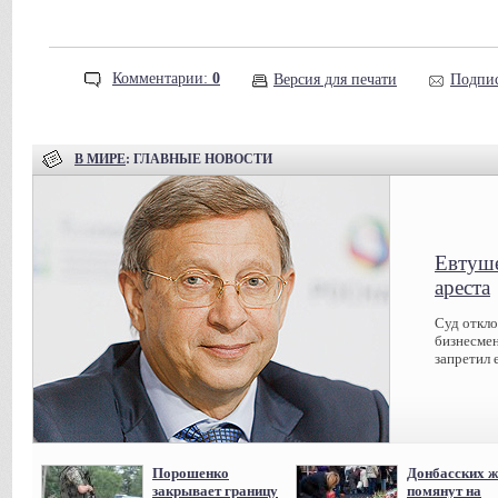
Комментарии:
0
Версия для печати
Подпис
В МИРЕ
: ГЛАВНЫЕ НОВОСТИ
Евтуше
ареста
Суд откл
бизнесмен
запретил 
Порошенко
Донбасских ж
закрывает границу
помянут на