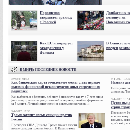
Порошенко
Донбасских ж
закрывает границу
помянут на
с Россией
Поклонной го
Как ЕС игнорирует
В Севастопол
захоронения у
введен режи
Донецка
В МИРЕ
: ПОСЛЕДНИЕ НОВОСТИ
сегодня, 01:52
9-4-2017, 15:30
Как банковская карта семилетнего может стать первым
Названа да
шагом к финансовой независимости: опыт современных
Похороны сов
родителей
апреля на Тр
Как выбрать и оформить ребёнку банковскую карту с 7 лет: виды
9-4-2017, 15:14
junior-карт, лимиты, родительский контроль, онлайн-оформление
Путин выра
за 5 минут. Личный опыт семей и советы психологов...»
серии тера
9-4-2017, 17:30
Президент Р
Трамп готовит новые санкции против
египетскому 
России
взрывов, кот
арабской рес
Президент США Дональд Трамп может ввести
новые санкции против России. В Вашингтоне