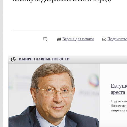
Версия для печати
Подписатьс
В МИРЕ
: ГЛАВНЫЕ НОВОСТИ
Евтуше
ареста
Суд откл
бизнесмен
запретил 