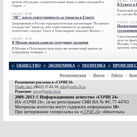
9-4-2017, 13:45
начали обсуждать ограничительные меры в связи ситуацией в
В Египте в 
Сирии...»
В коптской ц
9-4-2017, 16:46
по случаю Ве
"ИГ" взяло ответственность за теракты в Египте
9-4-2017, 13:13
Запрещенная в России террористическая организация "Исламское
Неожиданны
государство" взяла на себя ответственность за взрывы в
столкновен
египетских городах Танта и Александрия, передает Reuters..»
Следственный
9-4-2017, 16:31
дело по факт
В Москве ножом ранили сотрудницу полиции
Москвы. Сотр
причину ката
В Москве в Петроверигском переулке неизвестный напали на
сотрудницу полиции..»
ОБЩЕСТВО
ЭКОНОМИКА
ПОЛИТИКА
ПРОИСШЕС
Фоторепортажи
|
Погода
|
Работа
|
Ком
Размещение рекламы в «СОЧИ 24»
Прайс-лист
, (8622) 37-62-16,
info@sochi-24.ru
Редакция:
news@sochi-24.ru
2009–2013 © Информационное агентство «СОЧИ 24»
ИА «СОЧИ 24», св-во регистрации СМИ ИА № ФС 77-44763
Материалы агентства могут содержать информацию
18+
При цитировании гиперссылка на «
СОЧИ 24
» обязательна.