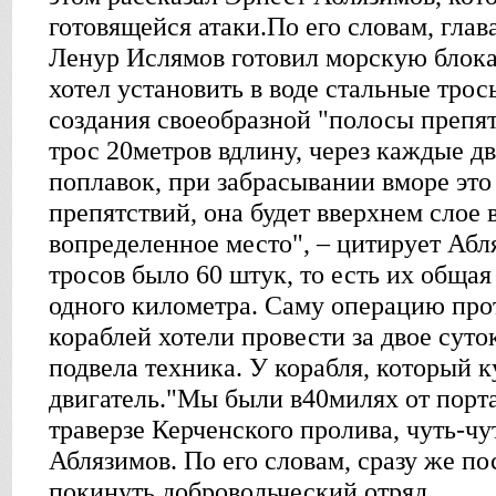
готовящейся атаки.По его словам, глав
Ленур Ислямов готовил морскую блока
хотел установить в воде стальные трос
создания своеобразной "полосы препят
трос 20метров вдлину, через каждые д
поплавок, при забрасывании вморе это
препятствий, она будет вверхнем слое
вопределенное место", – цитирует Абл
тросов было 60 штук, то есть их общая
одного километра. Саму операцию про
кораблей хотели провести за двое суток
подвела техника. У корабля, который к
двигатель."Мы были в40милях от порта
траверзе Керченского пролива, чуть-чу
Аблязимов. По его словам, сразу же по
покинуть добровольческий отряд.