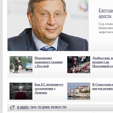
Евтуше
ареста
Суд откл
бизнесмен
запретил 
Порошенко
Донбасских ж
закрывает границу
помянут на
с Россией
Поклонной го
Как ЕС игнорирует
В Севастопол
захоронения у
введен режи
Донецка
В МИРЕ
: ПОСЛЕДНИЕ НОВОСТИ