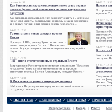
сегодня, 01:52
9-4-2017, 15:30
Как банковская карта семилетнего может стать первым
Названа да
шагом к финансовой независимости: опыт современных
Похороны сов
родителей
апреля на Тр
Как выбрать и оформить ребёнку банковскую карту с 7 лет: виды
9-4-2017, 15:14
junior-карт, лимиты, родительский контроль, онлайн-оформление
Путин выра
за 5 минут. Личный опыт семей и советы психологов...»
серии тера
9-4-2017, 17:30
Президент Р
Трамп готовит новые санкции против
египетскому 
России
взрывов, кот
арабской рес
Президент США Дональд Трамп может ввести
новые санкции против России. В Вашингтоне
9-4-2017, 13:45
начали обсуждать ограничительные меры в связи ситуацией в
В Египте в 
Сирии...»
В коптской ц
9-4-2017, 16:46
по случаю Ве
"ИГ" взяло ответственность за теракты в Египте
9-4-2017, 13:13
Запрещенная в России террористическая организация "Исламское
Неожиданны
государство" взяла на себя ответственность за взрывы в
столкновен
египетских городах Танта и Александрия, передает Reuters..»
Следственный
9-4-2017, 16:31
дело по факт
В Москве ножом ранили сотрудницу полиции
Москвы. Сотр
причину ката
В Москве в Петроверигском переулке неизвестный напали на
сотрудницу полиции..»
ОБЩЕСТВО
ЭКОНОМИКА
ПОЛИТИКА
ПРОИСШЕС
Фоторепортажи
|
Погода
|
Работа
|
Ком