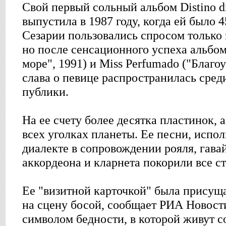
Свой первый сольный альбом Distino di
выпустила в 1987 году, когда ей было 
Сезарии пользовались спросом только 
но после сенсационного успеха альбом
море", 1991) и Miss Perfumado ("Благо
слава о певице распространилась сре
публики.
На ее счету более десятка пластинок, 
всех уголках планеты. Ее песни, испо
диалекте в сопровождении рояля, гава
аккордеона и кларнета покорили все с
Ее "визитной карточкой" была присущ
на сцену босой, сообщает РИА Новости
символом бедности, в которой живут 