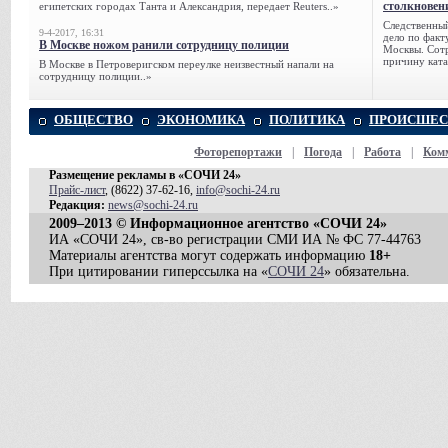
столкновен
египетских городах Танта и Александрия, передает Reuters..»
Следственный
9-4-2017, 16:31
дело по факт
В Москве ножом ранили сотрудницу полиции
Москвы. Сотр
причину ката
В Москве в Петроверигском переулке неизвестный напали на
сотрудницу полиции..»
ОБЩЕСТВО
ЭКОНОМИКА
ПОЛИТИКА
ПРОИСШЕС
Фоторепортажи
|
Погода
|
Работа
|
Ком
Размещение рекламы в «СОЧИ 24»
Прайс-лист
, (8622) 37-62-16,
info@sochi-24.ru
Редакция:
news@sochi-24.ru
2009–2013 © Информационное агентство «СОЧИ 24»
ИА «СОЧИ 24», св-во регистрации СМИ ИА № ФС 77-44763
Материалы агентства могут содержать информацию
18+
При цитировании гиперссылка на «
СОЧИ 24
» обязательна.