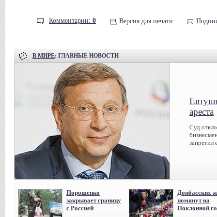
Комментарии:
0
Версия для печати
Подпис
В МИРЕ
: ГЛАВНЫЕ НОВОСТИ
Евтуше
ареста
Суд откл
бизнесмен
запретил 
Порошенко
Донбасских ж
закрывает границу
помянут на
с Россией
Поклонной го