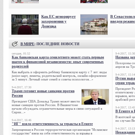
Как ЕС игнорирует
В Севастопол
захоронения у
введен режи
Донецка
В МИРЕ
: ПОСЛЕДНИЕ НОВОСТИ
сегодня, 01:52
9-4-2017, 15:30
Как банковская карта семилетнего может стать первым
Названа да
шагом к финансовой независимости: опыт современных
Похороны сов
родителей
апреля на Тр
Как выбрать и оформить ребёнку банковскую карту с 7 лет: виды
9-4-2017, 15:14
junior-карт, лимиты, родительский контроль, онлайн-оформление
Путин выра
за 5 минут. Личный опыт семей и советы психологов...»
серии тера
9-4-2017, 17:30
Президент Р
Трамп готовит новые санкции против
египетскому 
России
взрывов, кот
арабской рес
Президент США Дональд Трамп может ввести
новые санкции против России. В Вашингтоне
9-4-2017, 13:45
начали обсуждать ограничительные меры в связи ситуацией в
В Египте в 
Сирии...»
В коптской ц
9-4-2017, 16:46
по случаю Ве
"ИГ" взяло ответственность за теракты в Египте
9-4-2017, 13:13
Запрещенная в России террористическая организация "Исламское
Неожиданны
государство" взяла на себя ответственность за взрывы в