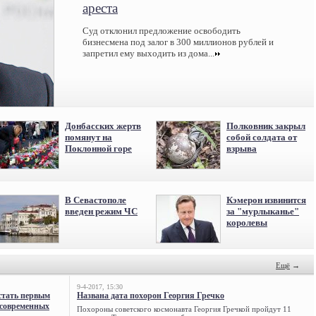
ареста
Суд отклонил предложение освободить
бизнесмена под залог в 300 миллионов рублей и
запретил ему выходить из дома...
Донбасских жертв
Полковник закрыл
помянут на
собой солдата от
Поклонной горе
взрыва
В Севастополе
Кэмерон извинится
введен режим ЧС
за "мурлыканье"
королевы
Ещё
→
9-4-2017, 15:30
стать первым
Названа дата похорон Георгия Гречко
 современных
Похороны советского космонавта Георгия Гречкой пройдут 11