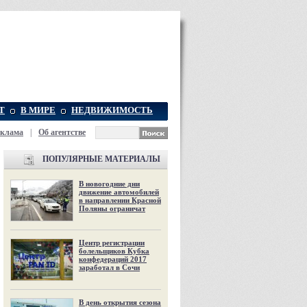
Т
В МИРЕ
НЕДВИЖИМОСТЬ
еклама
|
Об агентстве
ПОПУЛЯРНЫЕ МАТЕРИАЛЫ
В новогодние дни
движение автомобилей
в направлении Красной
Поляны ограничат
Центр регистрации
болельщиков Кубка
конфедераций 2017
заработал в Сочи
В день открытия сезона