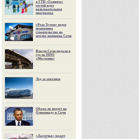
в ГТЦ «Газпром»
гостей ждет
развлекательная
программа
«Роза Хутор» ведет
незаконное
строительство на
землях нацпарка Сочи
Власти Сочи подали в
суд на НПО
«Мостовик»
Лед за миллион
Обама не поедет на
Олимпиаду в Сочи
«Ласточка» может