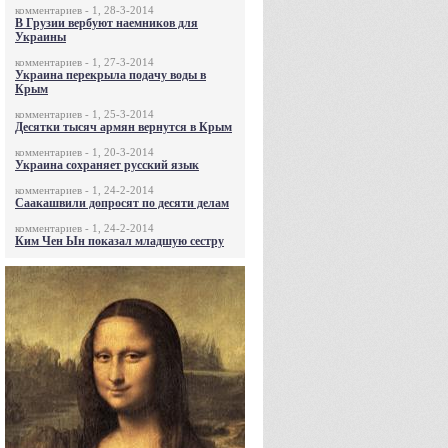
комментариев - 1, 28-3-2014
В Грузии вербуют наемников для
Украины
комментариев - 1, 27-3-2014
Украина перекрыла подачу воды в
Крым
комментариев - 1, 25-3-2014
Десятки тысяч армян вернутся в Крым
комментариев - 1, 20-3-2014
Украина сохраняет русский язык
комментариев - 1, 24-2-2014
Саакашвили допросят по десяти делам
комментариев - 1, 24-2-2014
Ким Чен Ын показал младшую сестру