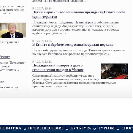
апреля на Троекуровском кладбище..»
ту с 7 лет: виды
9-4-2017, 15:14
нлайн-оформление
Путин выразил соболезнования президенту Египта после
огов...»
серии терактов
Президент России Владимир Путин выразил соболезнования
египетскому лидеру Абдельфаттаху Сиси в связи с серией
взрывов, которые устроили смертники в нескольких городах
арабской республики..»
9-4-2017, 13:45
и ситуацией в
В Египте в Вербное воскресенье взорвали церковь
В коптской церкви египетского города Танта во время служения
по случаю Вербного воскресенья произошел теракт..»
Египте
9-4-2017, 13:13
зация "Исламское
Неожиданный поворот в деле о
зрывы в
столкновении поездов в Москве
ет Reuters..»
Следственный комитет возбудил уголовное
дело по факту столкновения поездов на западе
ции
Москвы. Сотрудники ведомства назвали предварительную
причину катастрофы...»
ый напали на
ПОЛИТИКА
ПРОИСШЕСТВИЯ
КУЛЬТУРА
ТУРИЗМ
СПОР