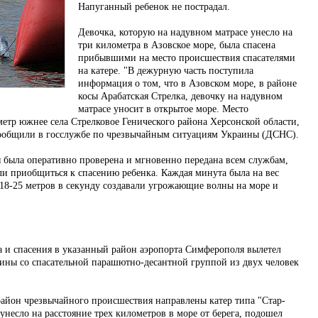
Напуганный ребенок не пострадал.
Девочка, которую на надувном матрасе унесло на
три километра в Азовское море, была спасена
прибывшими на место происшествия спасателями
на катере. "В дежурную часть поступила
информация о том, что в Азовском море, в районе
косы Арабатская Стрелка, девочку на надувном
матрасе уносит в открытое море. Место
етр южнее села Стрелковое Генического района Херсонской области,
 сообщили в госслужбе по чрезвычайным ситуациям Украины (ДСНС).
 была оперативно проверена и мгновенно передана всем службам,
и приобщиться к спасению ребенка. Каждая минута была на вес
 18-25 метров в секунду создавали угрожающие волны на море и
 и спасения в указанный район аэропорта Симферополя вылетел
ны со спасательной парашютно-десантной группой из двух человек
.
район чрезвычайного происшествия направлены катер типа "Стар-
 унесло на расстояние трех километров в море от берега, подошел