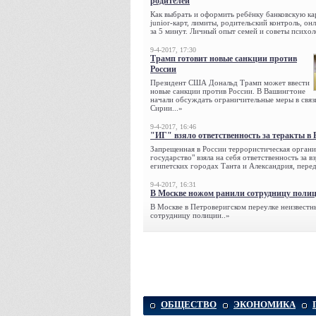
родителей
Как выбрать и оформить ребёнку банковскую кар
junior-карт, лимиты, родительский контроль, о
за 5 минут. Личный опыт семей и советы психол
9-4-2017, 17:30
Трамп готовит новые санкции против
России
Президент США Дональд Трамп может ввести
новые санкции против России. В Вашингтоне
начали обсуждать ограничительные меры в связ
Сирии...»
9-4-2017, 16:46
"ИГ" взяло ответственность за теракты в 
Запрещенная в России террористическая органи
государство" взяла на себя ответственность за в
египетских городах Танта и Александрия, переда
9-4-2017, 16:31
В Москве ножом ранили сотрудницу поли
В Москве в Петроверигском переулке неизвестн
сотрудницу полиции..»
ОБЩЕСТВО
ЭКОНОМИКА