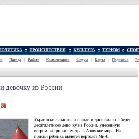
ПОЛИТИКА
ПРОИСШЕСТВИЯ
КУЛЬТУРА
ТУРИЗМ
СПОР
жи
|
Погода
|
Работа
|
Комментарии
|
Форум
|
Карта
|
Подписка
|
Р
и девочку из России
Украинские спасатели нашли и доставили на берег
десятилетнюю девочку из России, унесенную
ветром на три километра в Азовское море. На
поиски ребенка вылетел вертолет Ми-8.