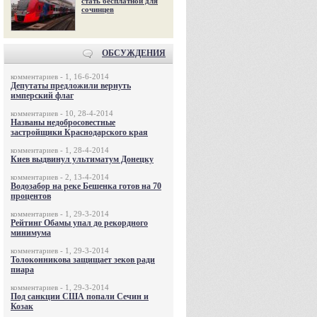
стать бесплатной для
сочинцев
ОБСУЖДЕНИЯ
комментариев - 1, 16-6-2014
Депутаты предложили вернуть
имперский флаг
комментариев - 10, 28-4-2014
Названы недобросовестные
застройщики Краснодарского края
комментариев - 1, 28-4-2014
Киев выдвинул ультиматум Донецку
комментариев - 2, 13-4-2014
Водозабор на реке Бешенка готов на 70
процентов
комментариев - 1, 29-3-2014
Рейтинг Обамы упал до рекордного
минимума
комментариев - 1, 29-3-2014
Толоконникова защищает зеков ради
пиара
комментариев - 1, 29-3-2014
Под санкции США попали Сечин и
Козак