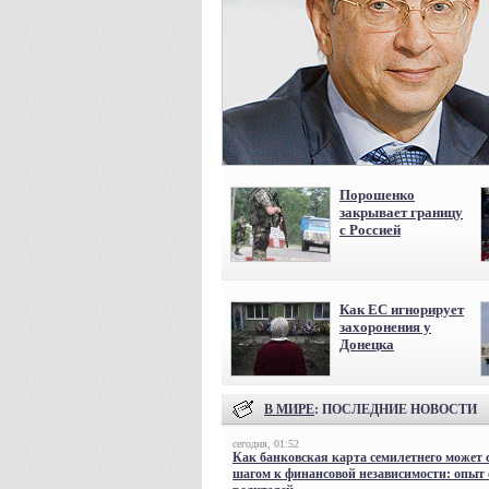
Порошенко
закрывает границу
с Россией
Как ЕС игнорирует
захоронения у
Донецка
В МИРЕ
: ПОСЛЕДНИЕ НОВОСТИ
сегодня, 01:52
Как банковская карта семилетнего может 
шагом к финансовой независимости: опыт