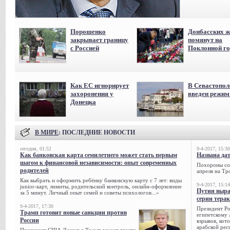
Порошенко
Донбасских ж
закрывает границу
помянут на
с Россией
Поклонной го
Как ЕС игнорирует
В Севастопол
захоронения у
введен режи
Донецка
В МИРЕ
: ПОСЛЕДНИЕ НОВОСТИ
сегодня, 01:52
9-4-2017, 15:30
Как банковская карта семилетнего может стать первым
Названа да
шагом к финансовой независимости: опыт современных
Похороны сов
родителей
апреля на Тр
Как выбрать и оформить ребёнку банковскую карту с 7 лет: виды
9-4-2017, 15:14
junior-карт, лимиты, родительский контроль, онлайн-оформление
Путин выра
за 5 минут. Личный опыт семей и советы психологов...»
серии тера
9-4-2017, 17:30
Президент Р
Трамп готовит новые санкции против
египетскому 
России
взрывов, кот
арабской рес