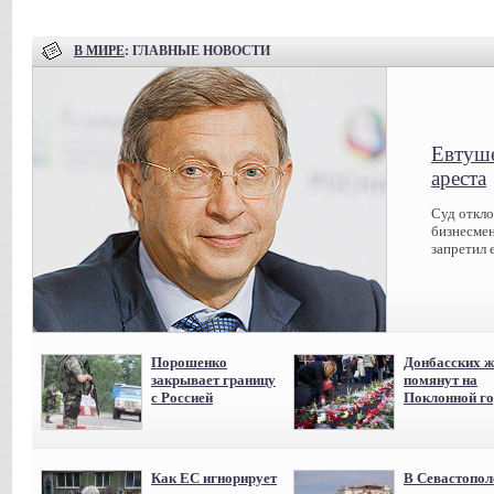
В МИРЕ
: ГЛАВНЫЕ НОВОСТИ
Евтуше
ареста
Суд откл
бизнесмен
запретил 
Порошенко
Донбасских ж
закрывает границу
помянут на
с Россией
Поклонной го
Как ЕС игнорирует
В Севастопол