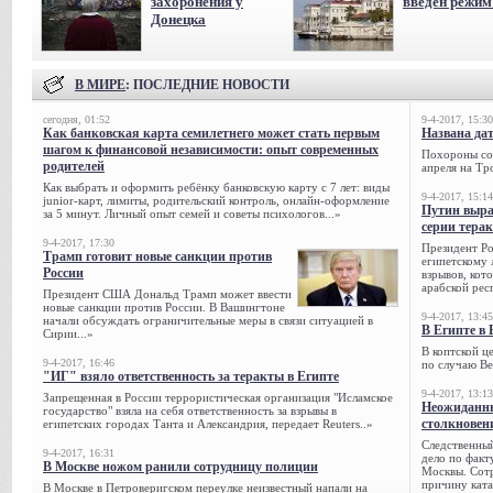
захоронения у
введен режи
Донецка
В МИРЕ
: ПОСЛЕДНИЕ НОВОСТИ
сегодня, 01:52
9-4-2017, 15:30
Как банковская карта семилетнего может стать первым
Названа да
шагом к финансовой независимости: опыт современных
Похороны сов
родителей
апреля на Тр
Как выбрать и оформить ребёнку банковскую карту с 7 лет: виды
9-4-2017, 15:14
junior-карт, лимиты, родительский контроль, онлайн-оформление
Путин выра
за 5 минут. Личный опыт семей и советы психологов...»
серии тера
9-4-2017, 17:30
Президент Р
Трамп готовит новые санкции против
египетскому 
России
взрывов, кот
арабской рес
Президент США Дональд Трамп может ввести
новые санкции против России. В Вашингтоне
9-4-2017, 13:45
начали обсуждать ограничительные меры в связи ситуацией в
В Египте в 
Сирии...»
В коптской ц
9-4-2017, 16:46
по случаю Ве
"ИГ" взяло ответственность за теракты в Египте
9-4-2017, 13:13
Запрещенная в России террористическая организация "Исламское
Неожиданны
государство" взяла на себя ответственность за взрывы в
столкновен
египетских городах Танта и Александрия, передает Reuters..»
Следственный
9-4-2017, 16:31
дело по факт
В Москве ножом ранили сотрудницу полиции
Москвы. Сотр
причину ката
В Москве в Петроверигском переулке неизвестный напали на