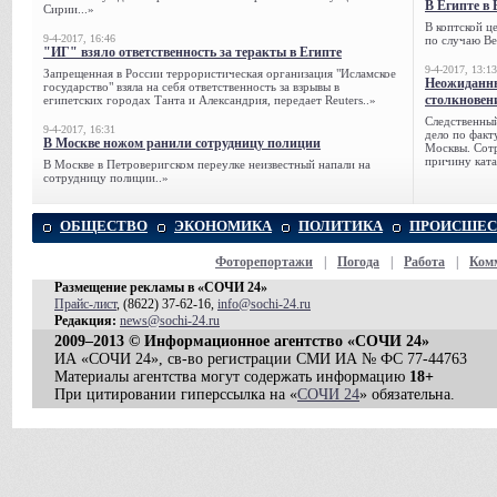
В Египте в 
Сирии...»
В коптской ц
9-4-2017, 16:46
по случаю Ве
"ИГ" взяло ответственность за теракты в Египте
9-4-2017, 13:13
Запрещенная в России террористическая организация "Исламское
Неожиданны
государство" взяла на себя ответственность за взрывы в
столкновен
египетских городах Танта и Александрия, передает Reuters..»
Следственный
9-4-2017, 16:31
дело по факт
В Москве ножом ранили сотрудницу полиции
Москвы. Сотр
причину ката
В Москве в Петроверигском переулке неизвестный напали на
сотрудницу полиции..»
ОБЩЕСТВО
ЭКОНОМИКА
ПОЛИТИКА
ПРОИСШЕС
Фоторепортажи
|
Погода
|
Работа
|
Ком
Размещение рекламы в «СОЧИ 24»
Прайс-лист
, (8622) 37-62-16,
info@sochi-24.ru
Редакция:
news@sochi-24.ru
2009–2013 © Информационное агентство «СОЧИ 24»
ИА «СОЧИ 24», св-во регистрации СМИ ИА № ФС 77-44763
Материалы агентства могут содержать информацию
18+
При цитировании гиперссылка на «
СОЧИ 24
» обязательна.