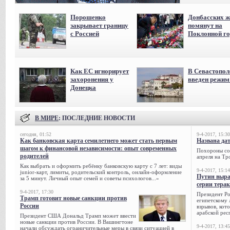
Порошенко
Донбасских ж
закрывает границу
помянут на
с Россией
Поклонной го
Как ЕС игнорирует
В Севастопол
захоронения у
введен режи
Донецка
В МИРЕ
: ПОСЛЕДНИЕ НОВОСТИ
сегодня, 01:52
9-4-2017, 15:30
Как банковская карта семилетнего может стать первым
Названа да
шагом к финансовой независимости: опыт современных
Похороны сов
родителей
апреля на Тр
Как выбрать и оформить ребёнку банковскую карту с 7 лет: виды
9-4-2017, 15:14
junior-карт, лимиты, родительский контроль, онлайн-оформление
Путин выра
за 5 минут. Личный опыт семей и советы психологов...»
серии тера
9-4-2017, 17:30
Президент Р
Трамп готовит новые санкции против
египетскому 
России
взрывов, кот
арабской рес
Президент США Дональд Трамп может ввести
новые санкции против России. В Вашингтоне
9-4-2017, 13:45
начали обсуждать ограничительные меры в связи ситуацией в