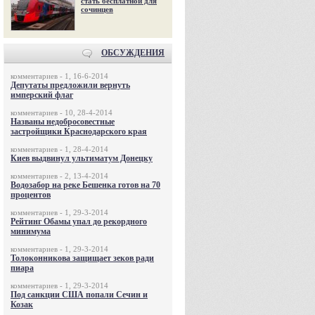
стать бесплатной для
сочинцев
ОБСУЖДЕНИЯ
комментариев - 1, 16-6-2014
Депутаты предложили вернуть
имперский флаг
комментариев - 10, 28-4-2014
Названы недобросовестные
застройщики Краснодарского края
комментариев - 1, 28-4-2014
Киев выдвинул ультиматум Донецку
комментариев - 2, 13-4-2014
Водозабор на реке Бешенка готов на 70
процентов
комментариев - 1, 29-3-2014
Рейтинг Обамы упал до рекордного
минимума
комментариев - 1, 29-3-2014
Толоконникова защищает зеков ради
пиара
комментариев - 1, 29-3-2014
Под санкции США попали Сечин и
Козак