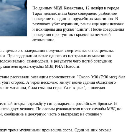
По данным МВД Казахстана, 12 ноября в городе
Тараз неизвестным было совершено разбойное
нападение на один из оружейных магазинов. В
результате убит охранник, ранен еще один человек
и похищены два ружья "Сайга". После совершения
нападения преступник скрылся на легковой
автомашине.
а с целью его задержания получили смертельные огнестрельные
ции. При задержании возле одного из центральных магазинов
оложительно, самоподрыв, в результате чего погиб сотрудник
дставителя пресс-службы МВД РИА Новости.
стане рассказали очевидцы происшествия. "Около 9:30 (7:30 мск) был
 убит сторож. А через несколько минут возле здания областного
ко от магазина, была слышна стрельба и взрыв", – поведал
естный открыл стрельбу у гипермаркета в российском Брянске. В
шего двух человек. По словам руководителя пресс-службы МВД по
, сообщение в дежурную часть о выстрелах на стоянке у
жду тремя мужчинами произошла ссора. Один из них открыл