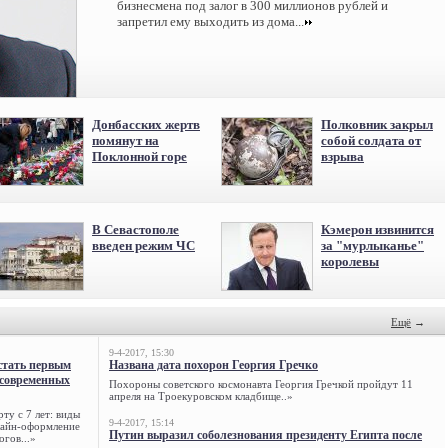
бизнесмена под залог в 300 миллионов рублей и
запретил ему выходить из дома...
Донбасских жертв
Полковник закрыл
помянут на
собой солдата от
Поклонной горе
взрыва
В Севастополе
Кэмерон извинится
введен режим ЧС
за "мурлыканье"
королевы
Ещё
→
9-4-2017, 15:30
стать первым
Названа дата похорон Георгия Гречко
 современных
Похороны советского космонавта Георгия Гречкой пройдут 11
апреля на Троекуровском кладбище..»
ту с 7 лет: виды
9-4-2017, 15:14
нлайн-оформление
Путин выразил соболезнования президенту Египта после
огов...»