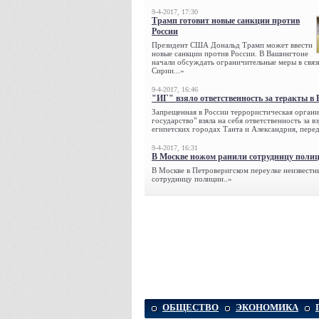
9-4-2017, 17:30
Трамп готовит новые санкции против
России
Президент США Дональд Трамп может ввести
новые санкции против России. В Вашингтоне
начали обсуждать ограничительные меры в связ
Сирии...»
9-4-2017, 16:46
"ИГ" взяло ответственность за теракты в 
Запрещенная в России террористическая органи
государство" взяла на себя ответственность за в
египетских городах Танта и Александрия, переда
9-4-2017, 16:31
В Москве ножом ранили сотрудницу поли
В Москве в Петроверигском переулке неизвестн
сотрудницу полиции..»
ОБЩЕСТВО
ЭКОНОМИКА