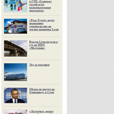
в ГТЦ «Газпром»
гостей ждет
развлекательная
программа
«Роза Хутор» ведет
незаконное
строительство на
землях нацпарка Сочи
Власти Сочи подали в
суд на НПО
«Мостовик»
Лед за миллион
Обама не поедет на
Олимпиаду в Сочи
«Ласточка» может