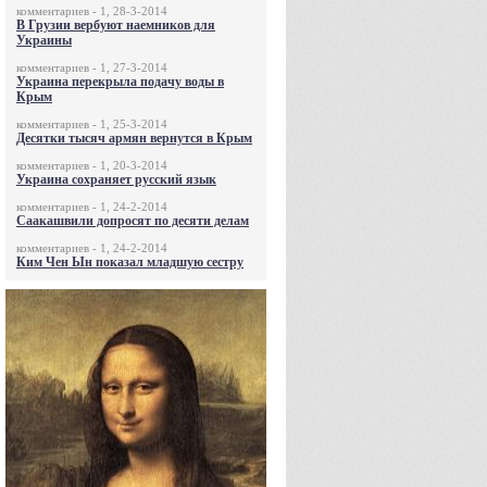
комментариев - 1, 28-3-2014
В Грузии вербуют наемников для
Украины
комментариев - 1, 27-3-2014
Украина перекрыла подачу воды в
Крым
комментариев - 1, 25-3-2014
Десятки тысяч армян вернутся в Крым
комментариев - 1, 20-3-2014
Украина сохраняет русский язык
комментариев - 1, 24-2-2014
Саакашвили допросят по десяти делам
комментариев - 1, 24-2-2014
Ким Чен Ын показал младшую сестру