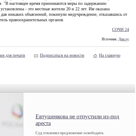
им. "В настоящее время принимаются меры по задержанию
становлены - это местные жители 20 и 22 лет. Им оказана
 дав никаких объяснений, покинули медучреждение, отказавшись от
итель правоохранительных органов.
СОЧИ 24
Источник:
Дни.ру
ия для печати
Подписаться на новости
На главную
Евтушенкова не отпустили из-под
ареста
Суд отклонил предложение освободить