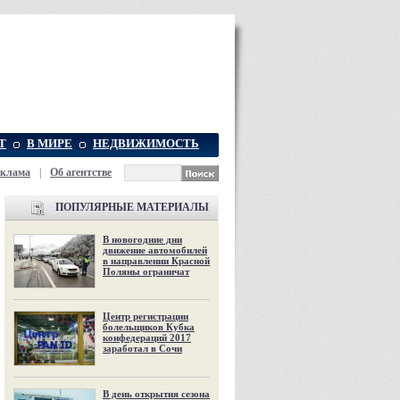
Т
В МИРЕ
НЕДВИЖИМОСТЬ
еклама
|
Об агентстве
ПОПУЛЯРНЫЕ МАТЕРИАЛЫ
В новогодние дни
движение автомобилей
в направлении Красной
Поляны ограничат
Центр регистрации
болельщиков Кубка
конфедераций 2017
заработал в Сочи
В день открытия сезона