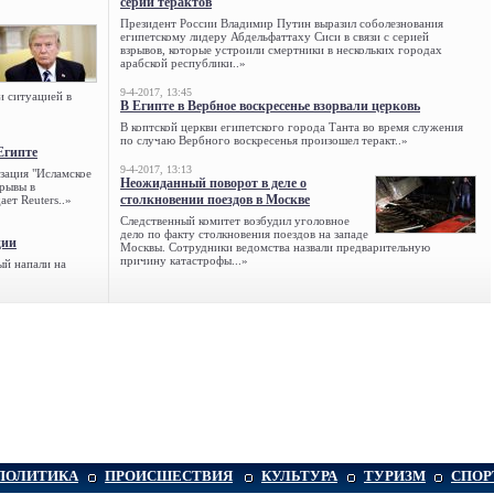
серии терактов
Президент России Владимир Путин выразил соболезнования
египетскому лидеру Абдельфаттаху Сиси в связи с серией
взрывов, которые устроили смертники в нескольких городах
арабской республики..»
9-4-2017, 13:45
и ситуацией в
В Египте в Вербное воскресенье взорвали церковь
В коптской церкви египетского города Танта во время служения
по случаю Вербного воскресенья произошел теракт..»
Египте
9-4-2017, 13:13
зация "Исламское
Неожиданный поворот в деле о
зрывы в
столкновении поездов в Москве
ет Reuters..»
Следственный комитет возбудил уголовное
дело по факту столкновения поездов на западе
ции
Москвы. Сотрудники ведомства назвали предварительную
причину катастрофы...»
ый напали на
ПОЛИТИКА
ПРОИСШЕСТВИЯ
КУЛЬТУРА
ТУРИЗМ
СПОР