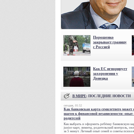
Порошенко
закрывает границу
с Россией
Как ЕС игнорирует
захоронения у
Донецка
В МИРЕ
: ПОСЛЕДНИЕ НОВОСТИ
сегодня, 01:52
Как банковская карта семилетнего может 
шагом к финансовой независимости: опыт
родителей
Как выбрать и оформить ребёнку банковскую кар
junior-карт, лимиты, родительский контроль, о
за 5 минут. Личный опыт семей и советы психол