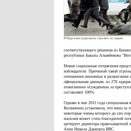
В Киргизии разрешили стрелять по людям
соответствующего решения из Бишкек
республики Бакыта Алымбекова "Инт
Новые социальные потрясения предс
наблюдатели. Причиной такой угрозы
отношении виновных в разжигании п
официальным данным, из 270 задержа
пожизненно осужденных за преступле
составляют 100%.
Однако в мае 2011 года специальная
Кильюнена установила, что вина за э
некоторые члены которого до сих пор
насилия может стать благодатной по
цитирует директора правозащитной о
Азии Никола Дакворта BBC.