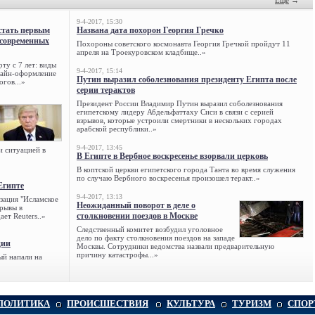
Ещё
→
9-4-2017, 15:30
стать первым
Названа дата похорон Георгия Гречко
 современных
Похороны советского космонавта Георгия Гречкой пройдут 11
апреля на Троекуровском кладбище..»
ту с 7 лет: виды
9-4-2017, 15:14
нлайн-оформление
Путин выразил соболезнования президенту Египта после
огов...»
серии терактов
Президент России Владимир Путин выразил соболезнования
египетскому лидеру Абдельфаттаху Сиси в связи с серией
взрывов, которые устроили смертники в нескольких городах
арабской республики..»
9-4-2017, 13:45
и ситуацией в
В Египте в Вербное воскресенье взорвали церковь
В коптской церкви египетского города Танта во время служения
по случаю Вербного воскресенья произошел теракт..»
Египте
9-4-2017, 13:13
зация "Исламское
Неожиданный поворот в деле о
зрывы в
столкновении поездов в Москве
ет Reuters..»
Следственный комитет возбудил уголовное
дело по факту столкновения поездов на западе
ции
Москвы. Сотрудники ведомства назвали предварительную
причину катастрофы...»
ый напали на
ПОЛИТИКА
ПРОИСШЕСТВИЯ
КУЛЬТУРА
ТУРИЗМ
СПОР