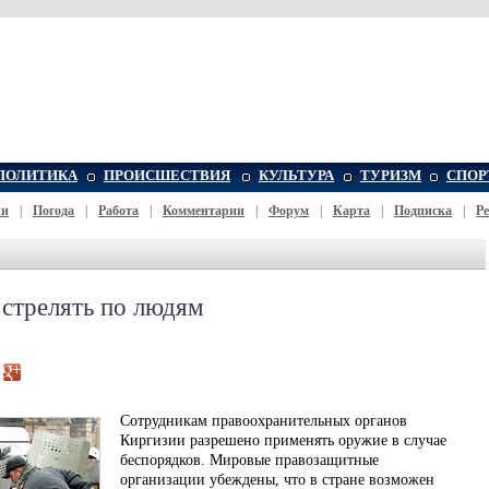
ПОЛИТИКА
ПРОИСШЕСТВИЯ
КУЛЬТУРА
ТУРИЗМ
СПОР
жи
|
Погода
|
Работа
|
Комментарии
|
Форум
|
Карта
|
Подписка
|
Р
 стрелять по людям
Сотрудникам правоохранительных органов
Киргизии разрешено применять оружие в случае
беспорядков. Мировые правозащитные
организации убеждены, что в стране возможен