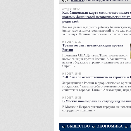
сегодня, 01:52
Как банковская карта семилетнего может 
шагом к финансовой независимости: опыт
родителей
Как выбрать и оформить ребёнку банковскую кар
junior-карт, лимиты, родительский контроль, о
за 5 минут. Личный опыт семей и советы психол
9-4-2017, 17:30
Трамп готовит новые санкции против
России
Президент США Дональд Трамп может ввести
новые санкции против России. В Вашингтоне
начали обсуждать ограничительные меры в связ
Сирии...»
9-4-2017, 16:46
"ИГ" взяло ответственность за теракты в 
Запрещенная в России террористическая органи
государство" взяла на себя ответственность за в
египетских городах Танта и Александрия, переда
9-4-2017, 16:31
В Москве ножом ранили сотрудницу поли
В Москве в Петроверигском переулке неизвестн
сотрудницу полиции..»
ОБЩЕСТВО
ЭКОНОМИКА