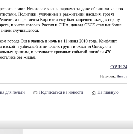
дрес отвергают. Некоторые члены парламента даже обвинили членов
ратистами. Политики, уличенные в разжигании насилия, грозят
ешением парламента Киргизии ему был запрещен въезд в страну.
арств, в числе которых Россия и США, доклад ОБСЕ стал наиболее
ванием случившегося.
ком городе Ош начались в ночь на 11 июня 2010 года. Конфликт
гизской и узбекской этнических групп и охватил Ошскую и
льным данным, в результате кровавых событий погибли 470
остались без жилья.
СОЧИ 24
Источник:
Дни.ру
ия для печати
Подписаться на новости
На главную