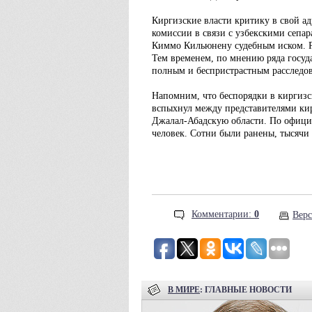
Киргизские власти критику в свой а
комиссии в связи с узбекскими сепа
Киммо Кильюнену судебным иском. Р
Тем временем, по мнению ряда госуд
полным и беспристрастным расследо
Напомним, что беспорядки в киргизс
вспыхнул между представителями кир
Джалал-Абадскую области. По официа
человек. Сотни были ранены, тысячи 
Комментарии:
0
Верс
В МИРЕ
: ГЛАВНЫЕ НОВОСТИ