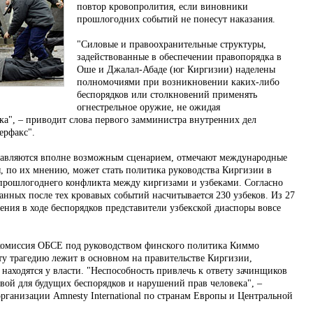
повтор кровопролития, если виновники
прошлогодних событий не понесут наказания.
"Силовые и правоохранительные структуры,
задействованные в обеспечении правопорядка в
Оше и Джалал-Абаде (юг Киргизии) наделены
полномочиями при возникновении каких-либо
беспорядков или столкновений применять
огнестрельное оружие, не ожидая
а", – приводит слова первого замминистра внутренних дел
ерфакс".
тавляются вполне возможным сценарием, отмечают международные
, по их мнению, может стать политика руководства Киргизии в
рошлогоднего конфликта между киргизами и узбеками. Согласно
нных после тех кровавых событий насчитывается 230 узбеков. Из 27
ния в ходе беспорядков представители узбекской диаспоры вовсе
 комиссия ОБСЕ под руководством финского политика Киммо
ту трагедию лежит в основном на правительстве Киргизии,
 находятся у власти. "Неспособность привлечь к ответу зачинщиков
чвой для будущих беспорядков и нарушений прав человека", –
рганизации Amnesty International по странам Европы и Центральной