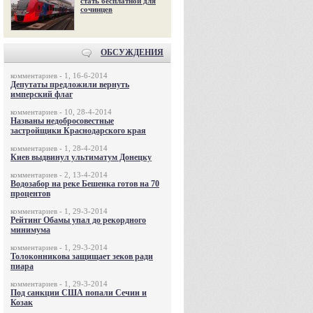
стать бесплатной для
сочинцев
ОБСУЖДЕНИЯ
комментариев - 1, 16-6-2014
Депутаты предложили вернуть
имперский флаг
комментариев - 10, 28-4-2014
Названы недобросовестные
застройщики Краснодарского края
комментариев - 1, 28-4-2014
Киев выдвинул ультиматум Донецку
комментариев - 2, 13-4-2014
Водозабор на реке Бешенка готов на 70
процентов
комментариев - 1, 29-3-2014
Рейтинг Обамы упал до рекордного
минимума
комментариев - 1, 29-3-2014
Толоконникова защищает зеков ради
пиара
комментариев - 1, 29-3-2014
Под санкции США попали Сечин и
Козак