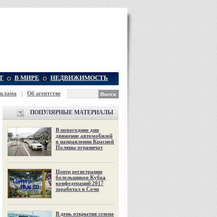
Т
В МИРЕ
НЕДВИЖИМОСТЬ
еклама
|
Об агентстве
ПОПУЛЯРНЫЕ МАТЕРИАЛЫ
В новогодние дни
движение автомобилей
в направлении Красной
Поляны ограничат
Центр регистрации
болельщиков Кубка
конфедераций 2017
заработал в Сочи
В день открытия сезона