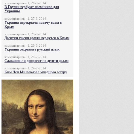
комментариев - 1, 28-3-2014
В Грузии вербуют наемников для
Украины
комментариев - 1, 27-3-2014
Украина перекрыла подачу воды в
Крым
комментариев - 1, 25-3-2014
Десятки тысяч армян вернутся в Крым
комментариев - 1, 20-3-2014
Украина сохраняет русский язык
комментариев - 1, 24-2-2014
Саакашвили допросят по десяти делам
комментариев - 1, 24-2-2014
Ким Чен Ын показал младшую сестру