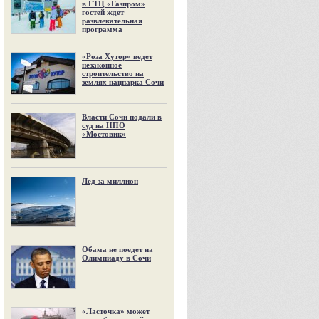
в ГТЦ «Газпром»
гостей ждет
развлекательная
программа
«Роза Хутор» ведет
незаконное
строительство на
землях нацпарка Сочи
Власти Сочи подали в
суд на НПО
«Мостовик»
Лед за миллион
Обама не поедет на
Олимпиаду в Сочи
«Ласточка» может