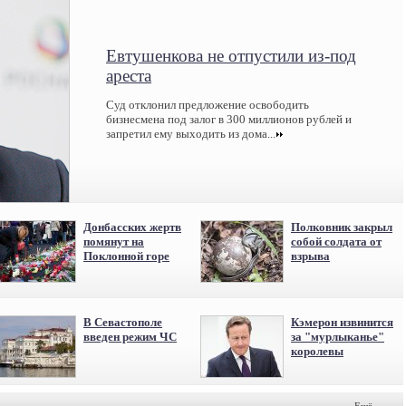
Евтушенкова не отпустили из-под
ареста
Суд отклонил предложение освободить
бизнесмена под залог в 300 миллионов рублей и
запретил ему выходить из дома...
Донбасских жертв
Полковник закрыл
помянут на
собой солдата от
Поклонной горе
взрыва
В Севастополе
Кэмерон извинится
введен режим ЧС
за "мурлыканье"
королевы