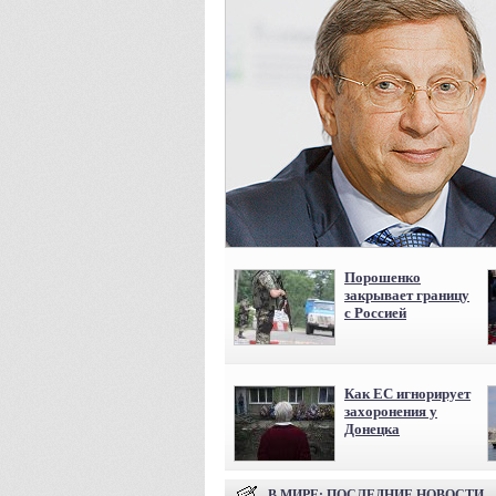
Порошенко
закрывает границу
с Россией
Как ЕС игнорирует
захоронения у
Донецка
В МИРЕ
: ПОСЛЕДНИЕ НОВОСТИ