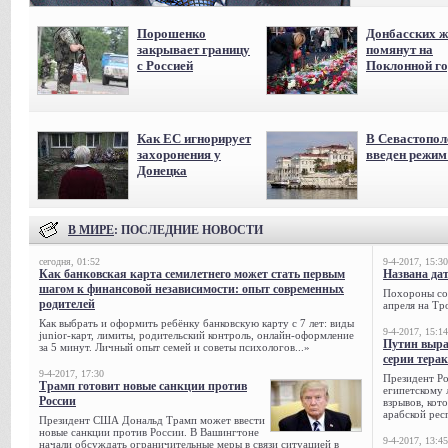
Порошенко
Донбасских ж
закрывает границу
помянут на
с Россией
Поклонной го
Как ЕС игнорирует
В Севастопол
захоронения у
введен режи
Донецка
В МИРЕ
: ПОСЛЕДНИЕ НОВОСТИ
сегодня, 01:52
9-4-2017, 15:30
Как банковская карта семилетнего может стать первым
Названа да
шагом к финансовой независимости: опыт современных
Похороны сов
родителей
апреля на Тр
Как выбрать и оформить ребёнку банковскую карту с 7 лет: виды
9-4-2017, 15:14
junior-карт, лимиты, родительский контроль, онлайн-оформление
Путин выра
за 5 минут. Личный опыт семей и советы психологов...»
серии тера
9-4-2017, 17:30
Президент Р
Трамп готовит новые санкции против
египетскому 
России
взрывов, кот
арабской рес
Президент США Дональд Трамп может ввести
новые санкции против России. В Вашингтоне
9-4-2017, 13:45
начали обсуждать ограничительные меры в связи ситуацией в