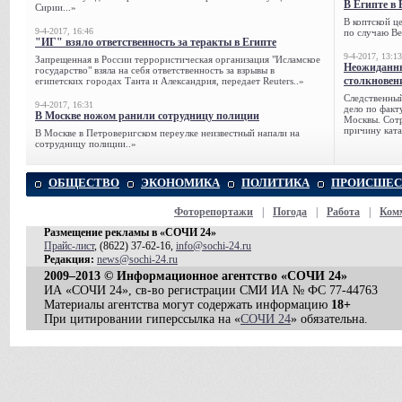
В Египте в 
Сирии...»
В коптской ц
9-4-2017, 16:46
по случаю Ве
"ИГ" взяло ответственность за теракты в Египте
9-4-2017, 13:13
Запрещенная в России террористическая организация "Исламское
Неожиданны
государство" взяла на себя ответственность за взрывы в
столкновен
египетских городах Танта и Александрия, передает Reuters..»
Следственный
9-4-2017, 16:31
дело по факт
В Москве ножом ранили сотрудницу полиции
Москвы. Сотр
причину ката
В Москве в Петроверигском переулке неизвестный напали на
сотрудницу полиции..»
ОБЩЕСТВО
ЭКОНОМИКА
ПОЛИТИКА
ПРОИСШЕС
Фоторепортажи
|
Погода
|
Работа
|
Ком
Размещение рекламы в «СОЧИ 24»
Прайс-лист
, (8622) 37-62-16,
info@sochi-24.ru
Редакция:
news@sochi-24.ru
2009–2013 © Информационное агентство «СОЧИ 24»
ИА «СОЧИ 24», св-во регистрации СМИ ИА № ФС 77-44763
Материалы агентства могут содержать информацию
18+
При цитировании гиперссылка на «
СОЧИ 24
» обязательна.