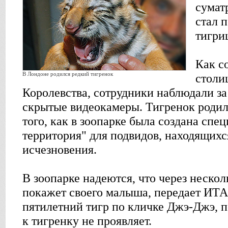
сумат
стал 
тигри
Как с
В Лондоне родился редкий тигренок
столи
Королевства, сотрудники наблюдали за
скрытые видеокамеры. Тигренок родил
того, как в зоопарке была создана спе
территория" для подвидов, находящихс
исчезновения.
В зоопарке надеются, что через неско
покажет своего малыша, передает ИТА
пятилетний тигр по кличке Джэ-Джэ, 
к тигренку не проявляет.